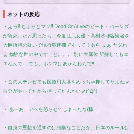
ネットの反応
・えっ⁈ ちょっとマジ⁈ Dead Or Aliveのピート・バーンズ
が急死したと思ったら、今度は元女優・高樹沙耶容疑者を
大麻所持の疑いで現行犯逮捕ですって！あら まぁ ヤダわ
ぁ 物騒な世の中ですこと。。。 別に大麻位 所持してもエ
エねんで… でも、ホンマはあかんねんで‼︎
・この人テレビでも医療用大麻をめっちゃ押してたよねｗ
自分がやってたから押してたんかいｗ(^Д^)
・ あーあ、アベを怒らせてしまったな(棒
・自身の思想を通すのは結構なことだが、日本のルールは