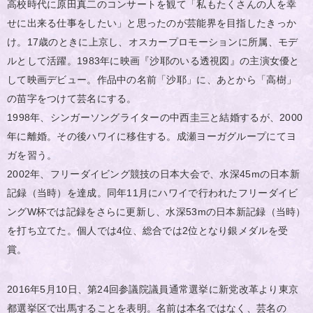
高校時代に原田真二のコンサートを観て「私もたくさんの人を幸
せに出来る仕事をしたい」と思ったのが芸能界を目指したきっか
け。17歳のときに上京し、オスカープロモーションに所属、モデ
ルとして活躍。1983年に映画『沙耶のいる透視図』の主演女優と
して映画デビュー。作品中の名前「沙耶」に、あとから「高樹」
の苗字をつけて芸名にする。
1998年、シンガーソングライターの中西圭三と結婚するが、2000
年に離婚。その後ハワイに移住する。成瀬ヨーガグループにてヨ
ガを習う。
2002年、フリーダイビング競技の日本大会で、水深45mの日本新
記録（当時）を達成。同年11月にハワイで行われたフリーダイビ
ングW杯では記録をさらに更新し、水深53mの日本新記録（当時）
を打ち立てた。個人では4位、総合では2位となり銀メダルを受
賞。
2016年5月10日、第24回参議院議員通常選挙に新党改革より東京
都選挙区で出馬することを表明。名前は本名ではなく、芸名の