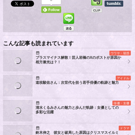
こんな記事も読まれています
ウワサ・疑惑
プラスマイナス解散！芸人岩橋のXのポストが原因か
相方兼光は？！
アイドル
道枝駿佑さん：次世代を担う若手俳優の軌跡と魅力
俳優・女優
清水くるみさんの魅力と歩んだ軌跡：女優としての
多彩な活躍
ドラマ
鈴木伸之 彼女と破局した原因はクリスマスイルミ