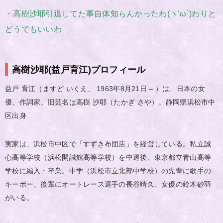
・高樹沙耶引退してた事自体知らんかったわ(ヽ’ω`)わりと
どうでもいいわ
高樹沙耶(益戸育江)プロフィール
益戸 育江（ますど いくえ、 1963年8月21日 – ）は、日本の女
優、作詞家。旧芸名は高樹 沙耶（たかぎ さや）。静岡県浜松市中
区出身
実家は、浜松市中区で「すずき布団店」を経営している。私立誠
心高等学校（浜松開誠館高等学校）を中退後、東京都立青山高等
学校に編入・卒業。中学（浜松市立北部中学校）の先輩に歌手の
キーボー、後輩にオートレース選手の長谷晴久、女優の鈴木砂羽
がいる。