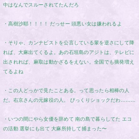
中はなんでスルーされてたんだろ
・高樹沙耶！！！！ だっせー 頭悪い女は嫌われるよ
・そりゃ、カンナビストを公言している輩を逆さにして降
れば、大麻出てくるよ。あの石垣島のアジトは、テレビに
出されれば、麻取は動かざるをえない。全国でも摘発増え
てるよね
・この人どっかで見たことある。って思ったら相棒の人
だ。右京さんの元嫁役の人。 びっくりショックだわ………
・いつの間にやら女優を辞めて 南の島で暮らしてた エコ
の活動 選挙にも出て 大麻所持して捕まった〜