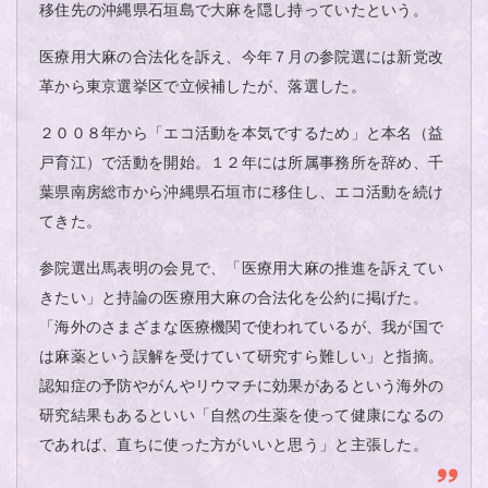
移住先の沖縄県石垣島で大麻を隠し持っていたという。
医療用大麻の合法化を訴え、今年７月の参院選には新党改
革から東京選挙区で立候補したが、落選した。
２００８年から「エコ活動を本気でするため」と本名（益
戸育江）で活動を開始。１２年には所属事務所を辞め、千
葉県南房総市から沖縄県石垣市に移住し、エコ活動を続け
てきた。
参院選出馬表明の会見で、「医療用大麻の推進を訴えてい
きたい」と持論の医療用大麻の合法化を公約に掲げた。
「海外のさまざまな医療機関で使われているが、我が国で
は麻薬という誤解を受けていて研究すら難しい」と指摘。
認知症の予防やがんやリウマチに効果があるという海外の
研究結果もあるといい「自然の生薬を使って健康になるの
であれば、直ちに使った方がいいと思う」と主張した。