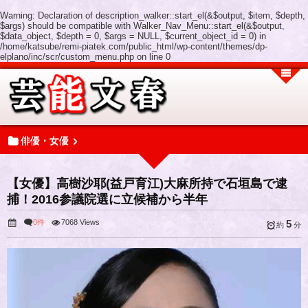
Warning
: Declaration of description_walker::start_el(&$output, $item, $depth,
$args) should be compatible with Walker_Nav_Menu::start_el(&$output,
$data_object, $depth = 0, $args = NULL, $current_object_id = 0) in
/home/katsube/remi-piatek.com/public_html/wp-content/themes/dp-
elplano/inc/scr/custom_menu.php
on line
0
俳優・女優
【女優】高樹沙耶(益戸育江)大麻所持で石垣島で逮
捕！2016参議院選に立候補から半年
0件
7068 Views
5
約
分