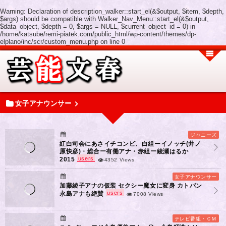
Warning
: Declaration of description_walker::start_el(&$output, $item, $depth,
$args) should be compatible with Walker_Nav_Menu::start_el(&$output,
$data_object, $depth = 0, $args = NULL, $current_object_id = 0) in
/home/katsube/remi-piatek.com/public_html/wp-content/themes/dp-
elplano/inc/scr/custom_menu.php
on line
0
女子アナウンサー
ジャニーズ
紅白司会にあさイチコンビ、白組ーイノッチ(井ノ
原快彦)・総合ー有働アナ・赤組ー綾瀬はるか
users
2015
4352 Views
女子アナウンサー
加藤綾子アナの仮装 セクシー魔女に変身 カトパン
users
永島アナも絶賛
7008 Views
テレビ番組・ＣＭ