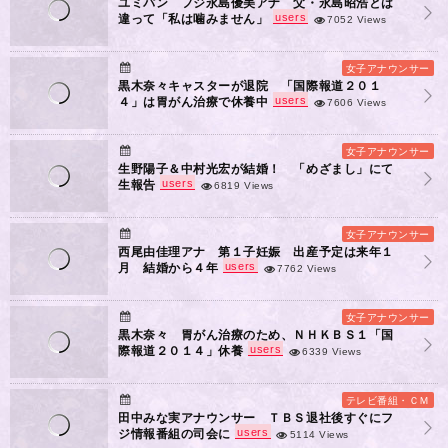
ユミパン フジ永島優美アナ 父・永島昭浩とは
users
違って「私は噛みません」
7052 Views
女子アナウンサー
黒木奈々キャスターが退院 「国際報道２０１
users
４」は胃がん治療で休養中
7606 Views
女子アナウンサー
生野陽子＆中村光宏が結婚！ 「めざまし」にて
users
生報告
6819 Views
女子アナウンサー
西尾由佳理アナ 第１子妊娠 出産予定は来年１
users
月 結婚から４年
7762 Views
女子アナウンサー
黒木奈々 胃がん治療のため、ＮＨＫＢＳ１「国
users
際報道２０１４」休養
6339 Views
テレビ番組・ＣＭ
田中みな実アナウンサー ＴＢＳ退社後すぐにフ
users
ジ情報番組の司会に
5114 Views