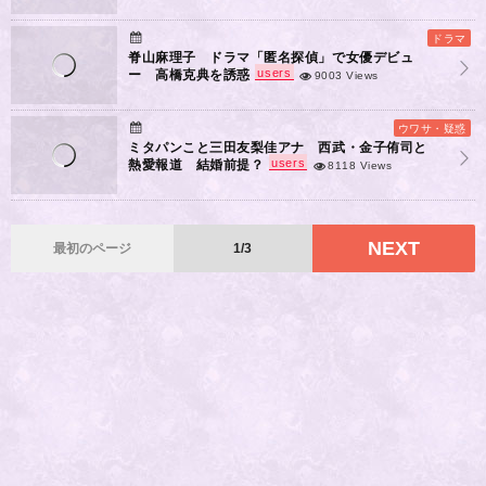
ドラマ
脊山麻理子 ドラマ「匿名探偵」で女優デビュ
users
ー 高橋克典を誘惑
9003 Views
ウワサ・疑惑
ミタパンこと三田友梨佳アナ 西武・金子侑司と
users
熱愛報道 結婚前提？
8118 Views
NEXT
最初のページ
1/3