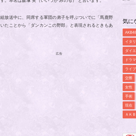
です。本名は
飯塚 実
（いいづか みのる） と言います。
番組放送中に、同席する軍団の弟子を呼ぶついでに「馬鹿野
気に
ていたことから「ダンカンこの野郎」と表現されるときもあ
AKB4
イタリ
ダイエ
広告
ドラマ
ライブ
交際
女性
手術
現在
ＡＫＢ