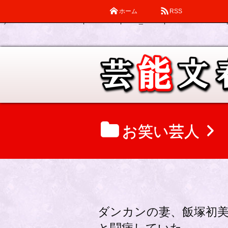
ホーム
RSS
Warning
: Declaration of description_walker::start_el(&$output, $item
0) in
/home/katsube/remi-piatek.com/public_html/wp-content/themes/d
お笑い芸人
ダンカンの妻、飯塚初美