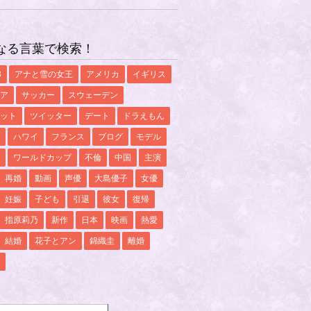
なる言葉で検索！
8
アナと雪の女王
アメリカ
イギリス
ア
サッカー
スウェーデン
ット
ツイッター
デート
ドラえもん
ハワイ
フランス
ブログ
モデル
ワールドカップ
不倫
中国
主演
再婚
動画
声優
大島優子
女優
妊娠
子ども
引退
彼女
復帰
指原莉乃
新作
日本
映画
熱愛
結婚
花子とアン
錦織圭
離婚