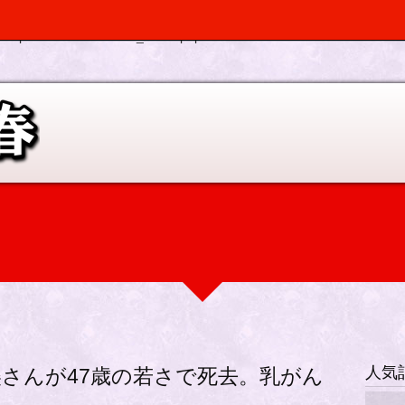
, $depth, $args) should be compatible with Walker_Nav_Menu::start_el(&
p-elplano/inc/scr/custom_menu.php
on line
0
人気
さんが47歳の若さで死去。乳がん