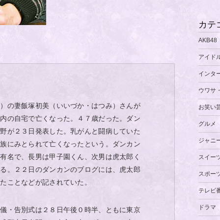
カテ
AKB48
アイド
インタ
ウワサ
５）の妻飯塚初美（いいづか・はつみ）さんが
お笑い
都内の自宅で亡くなった。４７歳だった。ダン
グルメ
北野が２３日発表した。乳がんと闘病していた
ジャニ
家族にみとられて亡くなったという。ダンカン
て有名で、長男は甲子園くん、次男は虎太郎く
スイー
れる。２２日のダンカンのブログには、虎太郎
スポー
ったことなどが記されていた。
テレビ
ドラマ
葬儀・告別式は２８日午後０時半、ともに東京