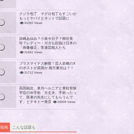
クジラ包丁 マグロ包丁もすごいが
もっとヤバイとネットで話題に
33392 Views
浜崎あゆみ？小泉今日子？桐谷美
玲？レディー・ガガも顔負け日本の
「画像修正」常連芸能人たち
31842 Views
プラスマイナス解散！芸人岩橋のX
のポストが原因か 相方兼光は？！
31712 Views
高田純次、来月ヘルニアと脊柱管狭
窄症のＷ手術「大丈夫、手術ったっ
て、医者の先生にしてもらうんで
す」とテキトー発言
29906 Views
の投稿
こんな話題も