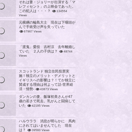
それは妻・ジョリーが出演する「マ
レフィセント」の上映会であった。
この犯人は・・・？
134554
Views
元横綱の輪島大士 現在は下咽頭が
んで手術受け声を失っていた
67967 Views
「渡鬼」愛役 吉村涼 去年離婚し
ていた ２人の子供は？
48744
Views
スコットランド 独立住民投票実
施！独立のメリット・デメリットと
イギリスへの影響は？！てか独立に
賛成する理由は何よって話-世界経
済・情勢-
43873 Views
ダンカンの妻、飯塚初美さんが47
歳の若さで死去。乳がんと闘病して
いた
42195 Views
ハルウララ 消息が明らかに 馬肉
にされてはいませんでした 現在
は？
39560 Views