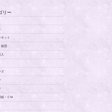
ゴリー
ル
ーネット
・疑惑
芸人
ーズ
ツ
ツ
番組・ＣＭ