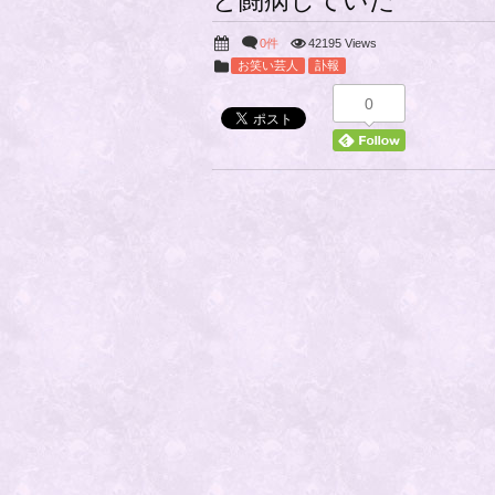
と闘病していた
0件
42195 Views
お笑い芸人
訃報
0