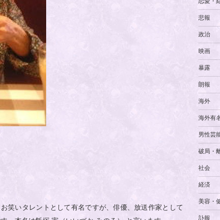
恋愛・
悲報
政治
映画
暴露
朗報
海外
海外有
男性芸
破局・
社会
経済
美容・
。お笑いタレントとして有名ですが、俳優、放送作家として
訃報