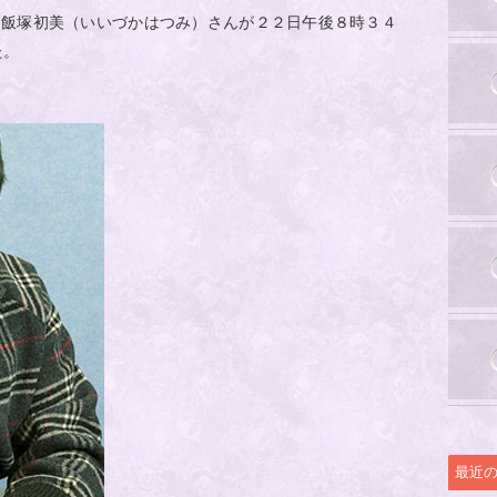
・飯塚初美（いいづかはつみ）さんが２２日午後８時３４
た。
最近