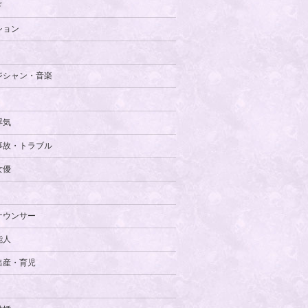
ド
ション
ジシャン・音楽
浮気
事故・トラブル
女優
ナウンサー
能人
出産・育児