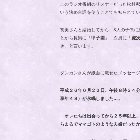
このラジオ番組のリスナーだった松村
いう決め台詞を使うことでも知られて
初美さんと結婚してから、3人の子供に
とから長男に「
甲子園
」、次男に「
虎
き
」と言います。
ダンカンさんが紙面に載せたメッセー
平成２６年６月２２日、午後８時３４
享年４８）が永眠しました…。
オレたちは出会ってから２５年以上、
らまるでママゴトのような夫婦だった