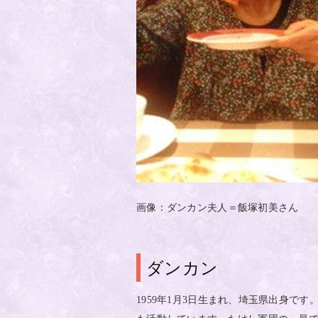
画像：ダンカン夫人＝飯塚初美さん
ダンカン
年
月
日生まれ、埼玉県出身です
1959
1
3