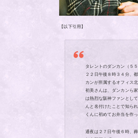
【以下引用】
タレントのダンカン（５
２２日午後８時３４分、
カンが所属するオフィス
初美さんは、ダンカンら
は熱烈な阪神ファンとし
んと名付けたことで知ら
くんに初めてお弁当を作
通夜は２７日午後６時、