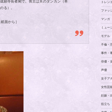
６成願寺長者閣で。喪主は夫のダンカン（本
トレン
みのる）。
ファッ
マンガ
分 紙面から］
ミュー
モデル
不倫・
事件・
俳優・
声優
女子ア
女性芸
妊娠・
役立ち