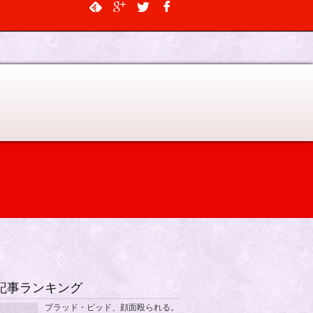
$output, $data_object, $depth = 0, $args = NULL, $current_object_id =
記事ランキング
ブラッド・ピッド、顔面殴られる。