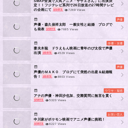
SMAP全員で人気アニメ「サザエさん」に出演決
定！！フジテレビ系列で26日放送の27時間テレビ
users
の企画にて
7269 Views
声優
声優・森久保祥太郎 一般女性と結婚 ブログで
users
も発表
7685 Views
俳優・女優
妻夫木聡 ドラえもん映画に青年のび太役で声優
users
出演
4529 Views
声優
声優のＭＡＫＯ ブログにて突然の出産＆結婚報
users
告！
8803 Views
ウワサ・疑惑
アナの声優・神田沙也加、交際質問に無言を貫く
users
5320 Views
お笑い芸人
中川家がポケモン映画でアニメ声優に挑戦！
users
6227 Views