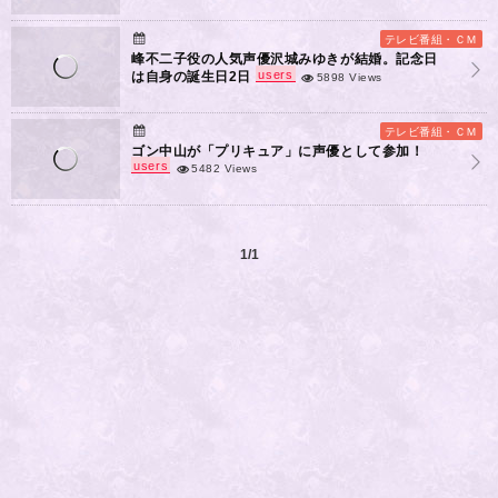
テレビ番組・ＣＭ
峰不二子役の人気声優沢城みゆきが結婚。記念日
users
は自身の誕生日2日
5898 Views
テレビ番組・ＣＭ
ゴン中山が「プリキュア」に声優として参加！
users
5482 Views
1/1