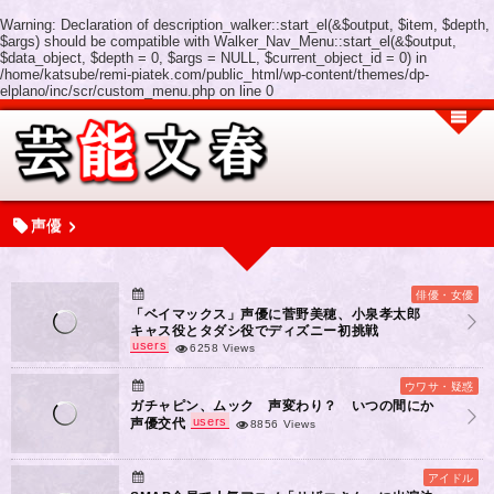
Warning
: Declaration of description_walker::start_el(&$output, $item, $depth,
$args) should be compatible with Walker_Nav_Menu::start_el(&$output,
$data_object, $depth = 0, $args = NULL, $current_object_id = 0) in
/home/katsube/remi-piatek.com/public_html/wp-content/themes/dp-
elplano/inc/scr/custom_menu.php
on line
0
声優
俳優・女優
「ベイマックス」声優に菅野美穂、小泉孝太郎
キャス役とタダシ役でディズニー初挑戦
users
6258 Views
ウワサ・疑惑
ガチャピン、ムック 声変わり？ いつの間にか
users
声優交代
8856 Views
アイドル