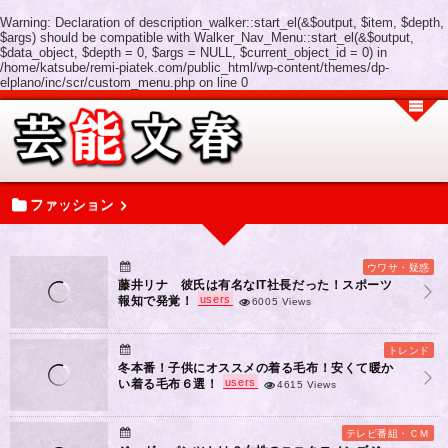
Warning
: Declaration of description_walker::start_el(&$output, $item, $depth,
$args) should be compatible with Walker_Nav_Menu::start_el(&$output,
$data_object, $depth = 0, $args = NULL, $current_object_id = 0) in
/home/katsube/remi-piatek.com/public_html/wp-content/themes/dp-
elplano/inc/scr/custom_menu.php
on line
0
ファッション
ウワサ・疑惑
藤井リナ 彼氏は有名なIT社長だった！スポーツ
users
報知で発覚！
6005 Views
トレンド
冬本番！子供にオススメの着る毛布！安くて暖か
users
い着る毛布６選！
4615 Views
テレビ番組・ＣＭ