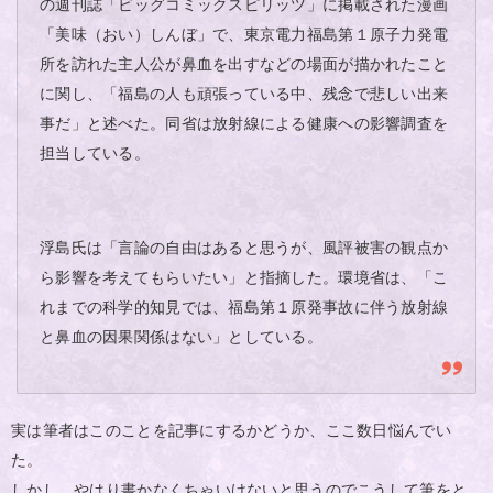
の週刊誌「ビッグコミックスピリッツ」に掲載された漫画
「美味（おい）しんぼ」で、東京電力福島第１原子力発電
所を訪れた主人公が鼻血を出すなどの場面が描かれたこと
に関し、「福島の人も頑張っている中、残念で悲しい出来
事だ」と述べた。同省は放射線による健康への影響調査を
担当している。
浮島氏は「言論の自由はあると思うが、風評被害の観点か
ら影響を考えてもらいたい」と指摘した。環境省は、「こ
れまでの科学的知見では、福島第１原発事故に伴う放射線
と鼻血の因果関係はない」としている。
実は筆者はこのことを記事にするかどうか、ここ数日悩んでい
た。
しかし、やはり書かなくちゃいけないと思うのでこうして筆をと