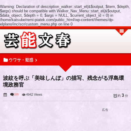
Warning
: Declaration of description_walker::start_el(&$output, $item, $depth,
$args) should be compatible with Walker_Nav_Menu::start_el(&$output,
$data_object, $depth = 0, $args = NULL, $current_object_id = 0) in
/home/katsube/remi-piatek.com/public_html/wp-content/themes/dp-
elplano/inc/scr/custom_menu.php
on line
0
ウワサ・疑惑
波紋を呼ぶ「美味しんぼ」の描写、残念がる浮島環
境政務官
0件
4942 Views
3
約
分
広告