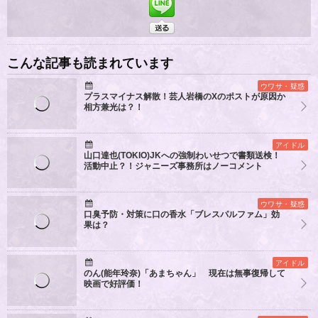
こんな記事も読まれています
ウワサ・疑惑
プラスマイナス解散！芸人岩橋のXのポストが原因か
相方兼光は？！
アイドル
山口達也(TOKIO)JKへの強制わいせつで書類送検！
活動中止？！ジャニーズ事務所はノーコメント
ウワサ・疑惑
口臭予防・対策に口の香水「ブレスパルファム」効
果は？
アイドル
のん(能年玲奈)「あまちゃん」 現在は無事復帰して
映画で好評価！