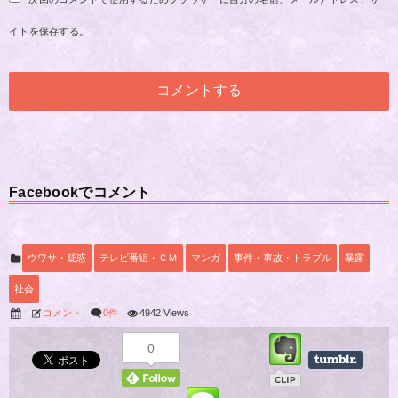
イトを保存する。
Facebookでコメント
ウワサ・疑惑
テレビ番組・ＣＭ
マンガ
事件・事故・トラブル
暴露
社会
コメント
0件
4942 Views
0