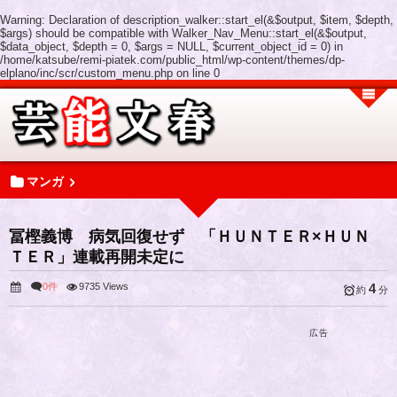
Warning
: Declaration of description_walker::start_el(&$output, $item, $depth,
$args) should be compatible with Walker_Nav_Menu::start_el(&$output,
$data_object, $depth = 0, $args = NULL, $current_object_id = 0) in
/home/katsube/remi-piatek.com/public_html/wp-content/themes/dp-
elplano/inc/scr/custom_menu.php
on line
0
マンガ
冨樫義博 病気回復せず 「ＨＵＮＴＥＲ×ＨＵＮ
ＴＥＲ」連載再開未定に
0件
9735 Views
4
約
分
広告