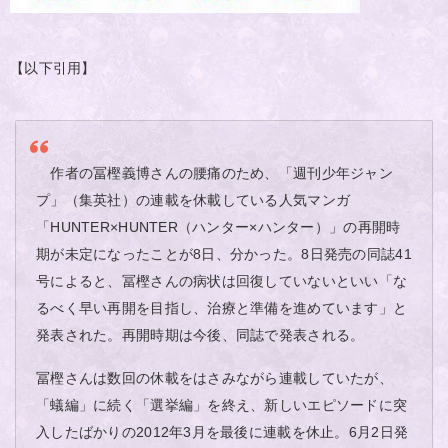
【以下引用】
作者の冨樫義博さんの腰痛のため、「週刊少年ジャン
プ」（集英社）の連載を休載している人気マンガ
「HUNTER×HUNTER（ハンター×ハンター）」の再開時
期が未定になったことが8日、分かった。8日発売の同誌41
号によると、冨樫さんの病状は回復していないといい「な
るべく早い再開を目指し、治療と準備を進めています」と
発表された。再開時期は今後、同誌で発表される。
冨樫さんは数回の休載をはさみながら連載していたが、
「蟻編」に続く「選挙編」を終え、新しいエピソードに突
入したばかりの2012年3月を最後に連載を休止。6月2日発