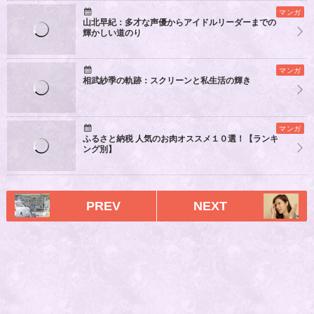
マンガ
山北早紀：多才な声優からアイドルリーダーまでの
輝かしい道のり
マンガ
相武紗季の軌跡：スクリーンと私生活の輝き
マンガ
ふるさと納税 人気のお肉オススメ１０選！【ランキ
ング別】
PREV
NEXT