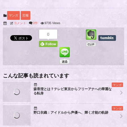
マンガ
悲報
コメント
0件
9735 Views
0
こんな記事も読まれています
マンガ
森香澄とは？テレビ東京からフリーアナへの華麗な
る転身
マンガ
野口衣織：アイドルから声優へ、輝く才能の軌跡