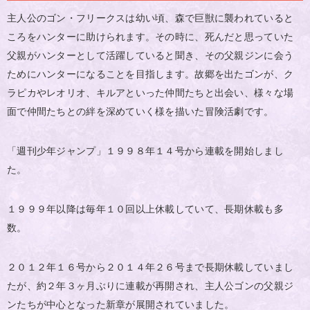
主人公のゴン・フリークスは幼い頃、森で巨獣に襲われていると
ころをハンターに助けられます。その時に、死んだと思っていた
父親がハンターとして活躍していると聞き、その父親ジンに会う
ためにハンターになることを目指します。故郷を出たゴンが、ク
ラピカやレオリオ、キルアといった仲間たちと出会い、様々な場
面で仲間たちとの絆を深めていく様を描いた冒険活劇です。
「週刊少年ジャンプ」１９９８年１４号から連載を開始しまし
た。
１９９９年以降は毎年１０回以上休載していて、長期休載も多
数。
２０１２年１６号から２０１４年２６号まで長期休載していまし
たが、約２年３ヶ月ぶりに連載が再開され、主人公ゴンの父親ジ
ンたちが中心となった新章が展開されていました。