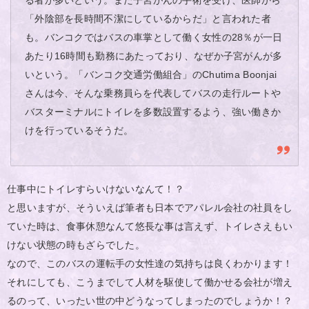
「外陰部を長時間不潔にしているからだ」と言われた者
も。バンコクではバスの車掌として働く女性の28％が一日
あたり16時間も勤務にあたっており、なぜか子宮がんが多
いという。「バンコク交通労働組合」のChutima Boonjai
さんは今、そんな乗務員らを代表してバスの走行ルートや
バスターミナルにトイレを多数設置するよう、強い働きか
けを行っているそうだ。
仕事中にトイレすらいけないなんて！？
と思いますが、そういえば筆者も日本でアパレル会社の社員をし
ていた時は、食事休憩なんて悠長な事は言えず、トイレさえもい
けない状態の時もざらでした。
なので、このバスの運転手の女性達の気持ちは良くわかります！
それにしても、こうまでして人材を駆使して働かせる会社が増え
るのって、いったい世の中どうなってしまったのでしょうか！？