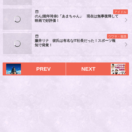
アイドル
のん(能年玲奈)「あまちゃん」 現在は無事復帰して
映画で好評価！
ウワサ・疑惑
藤井リナ 彼氏は有名なIT社長だった！スポーツ報
知で発覚！
PREV
NEXT