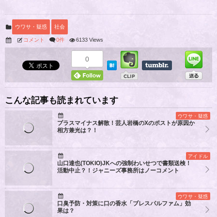
ウワサ・疑惑
社会
コメント
0件
6133 Views
0
こんな記事も読まれています
ウワサ・疑惑
プラスマイナス解散！芸人岩橋のXのポストが原因か
相方兼光は？！
アイドル
山口達也(TOKIO)JKへの強制わいせつで書類送検！
活動中止？！ジャニーズ事務所はノーコメント
ウワサ・疑惑
口臭予防・対策に口の香水「ブレスパルファム」効
果は？