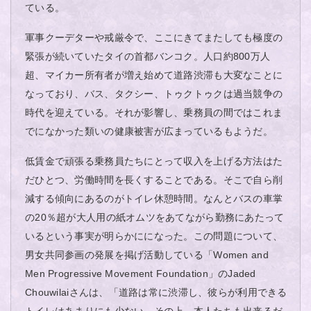
ている。
軍事クーデターや戒厳令で、ここにきてまたしても極度の
緊張が続いていたタイの首都バンコク。人口約800万人
超、マイカー所有者が増え始めて道路渋滞も大変なことに
なっており、バス、タクシー、トゥクトゥクは過当競争の
時代を迎えている。それが影響し、乗務員の間ではこれま
でになかった類いの健康被害が広まっているもようだ。
低賃金で頑張る乗務員たちにとって収入を上げる方法はた
だひとつ、労働時間を長くすることである。そこで自ら削
減する傾向にあるのがトイレ休憩時間。なんとバスの車掌
の20％超が大人用の紙オムツをあてながら勤務にあたって
いるという事実が明らかにになった。この問題について、
男女共同参画の発展を掲げ活動している「Women and
Men Progressive Movement Foundation」のJaded
Chouwilaiさんは、「道路は常に渋滞し、彼らが利用できる
トイレはあまりにも少ない。その上、本人たちも出来るだ