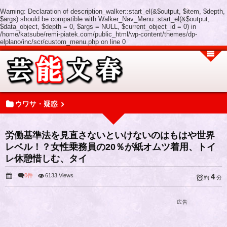
Warning
: Declaration of description_walker::start_el(&$output, $item, $depth,
$args) should be compatible with Walker_Nav_Menu::start_el(&$output,
$data_object, $depth = 0, $args = NULL, $current_object_id = 0) in
/home/katsube/remi-piatek.com/public_html/wp-content/themes/dp-
elplano/inc/scr/custom_menu.php
on line
0
ウワサ・疑惑
労働基準法を見直さないといけないのはもはや世界
レベル！？女性乗務員の20％が紙オムツ着用、トイ
レ休憩惜しむ、タイ
0件
6133 Views
4
約
分
広告