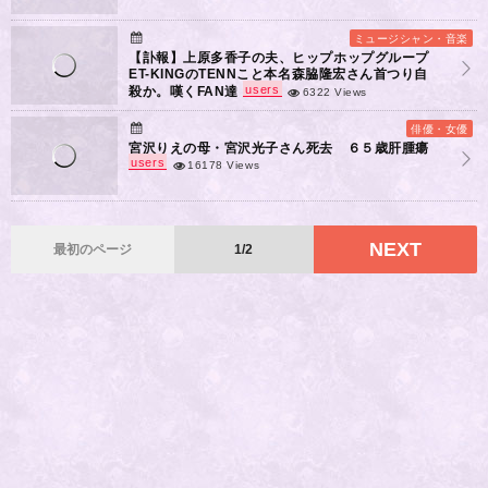
ミュージシャン・音楽
【訃報】上原多香子の夫、ヒップホップグループ
ET-KINGのTENNこと本名森脇隆宏さん首つり自
users
殺か。嘆くFAN達
6322 Views
俳優・女優
宮沢りえの母・宮沢光子さん死去 ６５歳肝腫瘍
users
16178 Views
NEXT
最初のページ
1/2