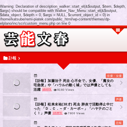
Warning
: Declaration of description_walker::start_el(&$output, $item, $depth,
$args) should be compatible with Walker_Nav_Menu::start_el(&$output,
$data_object, $depth = 0, $args = NULL, $current_object_id = 0) in
/home/katsube/remi-piatek.com/public_html/wp-content/themes/dp-
elplano/inc/scr/custom_menu.php
on line
0
訃報
俳優・女優
【訃報】加藤治子 死去 心不全で。女優、「魔女の
宅急便」や「ハウルの動く城」では声優としても
users
活躍
9160 Views
声優
【訃報】松来未祐(38才) 死去 肺炎で活動停止中だ
った 「Ｄ．Ｃ．～ダ・カーポ～」「ハヤテのごと
users
く！」声優
7906 Views
悲報