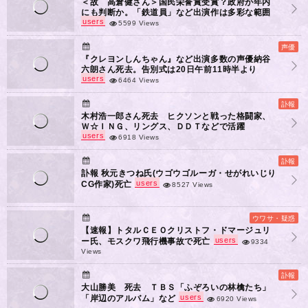
＜故 高倉健さん＞国民栄誉賞受賞？政府が年内
にも判断か。「鉄道員」など出演作は多彩な範囲
users
5599 Views
声優
『クレヨンしんちゃん』など出演多数の声優納谷
六朗さん死去。告別式は20日午前11時半より
users
6464 Views
訃報
木村浩一郎さん死去 ヒクソンと戦った格闘家、
Ｗ☆ＩＮＧ、リングス、ＤＤＴなどで活躍
users
6918 Views
訃報
訃報 秋元きつね氏(ウゴウゴルーガ・せがれいじり
users
CG作家)死亡
8527 Views
ウワサ・疑惑
【速報】トタルＣＥＯクリストフ・ドマージュリ
users
ー氏、モスクワ飛行機事故で死亡
9334
Views
訃報
大山勝美 死去 ＴＢＳ「ふぞろいの林檎たち」
users
「岸辺のアルバム」など
6920 Views