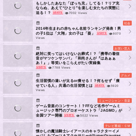
もしかしたあなた「ぼっち充」してる！？リア充
ならぬ、あえて“ひとり”を楽しむ女たちの実態に
users
迫る！？
7002 Views
社会
2014年生まれの赤ちゃん名前ランキング発表！男
users
の子1位は「大翔」女の子は「葵」
8070
Views
お笑い芸人
絶対に笑ってはいけないお葬式！？「携帯の着信
音がマツケンサンバ」「和尚さんが『はあぁぁ
あ！』」等笑いをこらえがたい実録集
users
7788 Views
グルメ
生活習慣の違いが太るor痩せる！？何もせず「痩
users
せている人」共通の生活習慣とは
5920
Views
ミュージシャン・音楽
ゲーム音楽のコンサート！？FFなど名作ゲームミ
ュージック専門のプロオーケストラ「JAGMO」が
users
全国ツアー開催
5022 Views
テレビ番組・ＣＭ
懐かしの魔法騎士レイアースのキャラクターイメ
ージしたブーツ＆アクセサリーがSuperGroupies