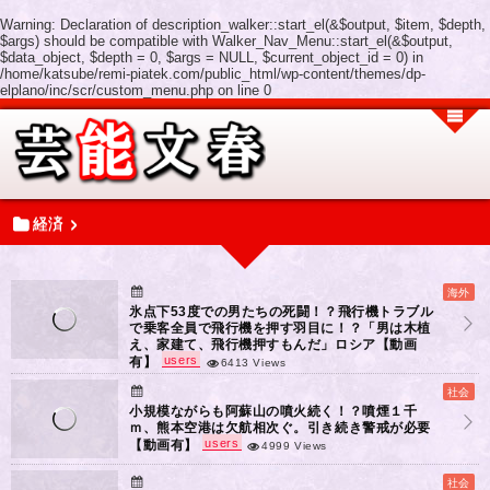
Warning
: Declaration of description_walker::start_el(&$output, $item, $depth,
$args) should be compatible with Walker_Nav_Menu::start_el(&$output,
$data_object, $depth = 0, $args = NULL, $current_object_id = 0) in
/home/katsube/remi-piatek.com/public_html/wp-content/themes/dp-
elplano/inc/scr/custom_menu.php
on line
0
経済
海外
氷点下53度での男たちの死闘！？飛行機トラブル
で乗客全員で飛行機を押す羽目に！？「男は木植
え、家建て、飛行機押すもんだ」ロシア【動画
users
有】
6413 Views
社会
小規模ながらも阿蘇山の噴火続く！？噴煙１千
ｍ、熊本空港は欠航相次ぐ。引き続き警戒が必要
users
【動画有】
4999 Views
社会