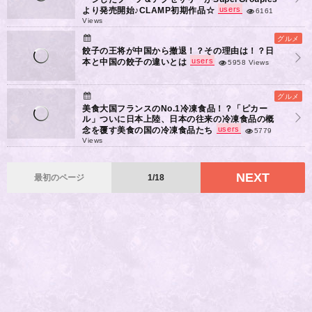
users
より発売開始♪CLAMP初期作品☆
6161
Views
グルメ
餃子の王将が中国から撤退！？その理由は！？日
users
本と中国の餃子の違いとは
5958 Views
グルメ
美食大国フランスのNo.1冷凍食品！？「ピカー
ル」ついに日本上陸、日本の往来の冷凍食品の概
users
念を覆す美食の国の冷凍食品たち
5779
Views
NEXT
最初のページ
1/18