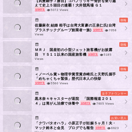
【武豊騎手７勝目】コパノリッキー骨折を乗り越
えて史上５頭目の連覇！大井競馬場 Ｇ１
users
5072 Views
朗報
佐藤麻衣 結婚 相手は台湾大富豪の王泉仁氏(台湾
users
プラスチックグループ創業者一族)
7058
Views
朗報
ＭＲＪ 国産初の小型ジェット旅客機がお披露
users
目 ＹＳ１１以来の国産旅客機
5185
Views
朗報
＜ノーベル賞＞物理学賞受賞赤崎氏と天野氏握手
「めちゃくちゃ緊張」歴代日本人の快挙
users
5560 Views
女子アナウンサー
黒木奈々キャスターが退院 「国際報道２０１
users
４」は胃がん治療で休養中
7605 Views
お笑い芸人
「クワバタオハラ」小原正子が妊娠５ヶ月！夫・
users
マック鈴木と会見 ブログでも報告
6623