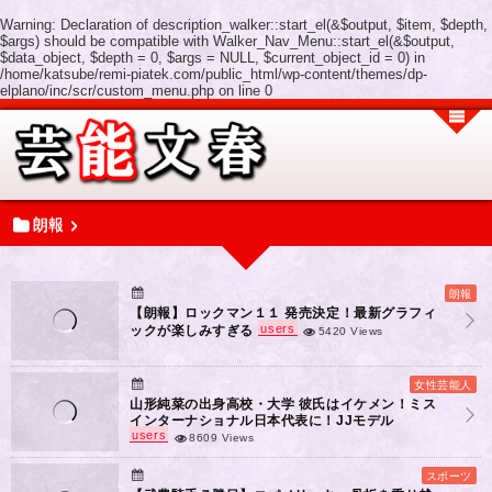
Warning
: Declaration of description_walker::start_el(&$output, $item, $depth,
$args) should be compatible with Walker_Nav_Menu::start_el(&$output,
$data_object, $depth = 0, $args = NULL, $current_object_id = 0) in
/home/katsube/remi-piatek.com/public_html/wp-content/themes/dp-
elplano/inc/scr/custom_menu.php
on line
0
朗報
朗報
【朗報】ロックマン１１ 発売決定！最新グラフィ
users
ックが楽しみすぎる
5420 Views
女性芸能人
山形純菜の出身高校・大学 彼氏はイケメン！ミス
インターナショナル日本代表に！JJモデル
users
8609 Views
スポーツ