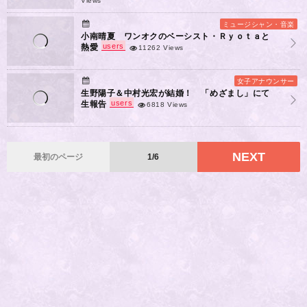
Views
ミュージシャン・音楽
小南晴夏 ワンオクのベーシスト・Ｒｙｏｔａと
users
熱愛
11262 Views
女子アナウンサー
生野陽子＆中村光宏が結婚！ 「めざまし」にて
users
生報告
6818 Views
NEXT
最初のページ
1/6