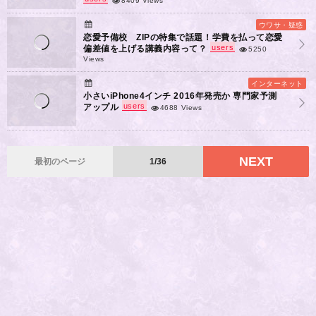
8409 Views
ウワサ・疑惑
恋愛予備校 ZIPの特集で話題！学費を払って恋愛
users
偏差値を上げる講義内容って？
5250
Views
インターネット
小さいiPhone4インチ 2016年発売か 専門家予測
users
アップル
4688 Views
NEXT
最初のページ
1/36