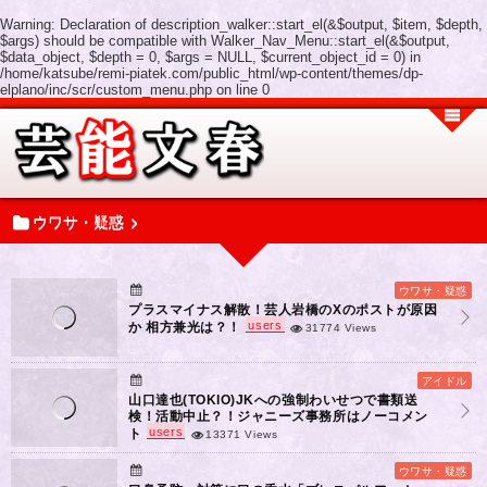
Warning
: Declaration of description_walker::start_el(&$output, $item, $depth,
$args) should be compatible with Walker_Nav_Menu::start_el(&$output,
$data_object, $depth = 0, $args = NULL, $current_object_id = 0) in
/home/katsube/remi-piatek.com/public_html/wp-content/themes/dp-
elplano/inc/scr/custom_menu.php
on line
0
ウワサ・疑惑
ウワサ・疑惑
プラスマイナス解散！芸人岩橋のXのポストが原因
users
か 相方兼光は？！
31774 Views
アイドル
山口達也(TOKIO)JKへの強制わいせつで書類送
検！活動中止？！ジャニーズ事務所はノーコメン
users
ト
13371 Views
ウワサ・疑惑