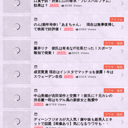
口臭予防・対策に口の香水「ブレスパルファム」
users
効果は？
6099 Views
アイドル
のん(能年玲奈)「あまちゃん」 現在は無事復帰し
users
て映画で好評価！
6080 Views
ウワサ・疑惑
藤井リナ 彼氏は有名なIT社長だった！スポーツ
users
報知で発覚！
6005 Views
ウワサ・疑惑
成宮寛貴 現在はインスタでマッチョを披露！今は
users
スウェーデン在住
6516 Views
ウワサ・疑惑
中山美穂が吉田栄作と交際？！彼氏に？元カレの
渋谷慶一郎はモデル風の新彼女と熱愛中
users
9768 Views
ウワサ・疑惑
ディーンフジオカが大人気！嫁や妹も超美人とネ
ットで話題【画像あり】気になるウワサも・・
users