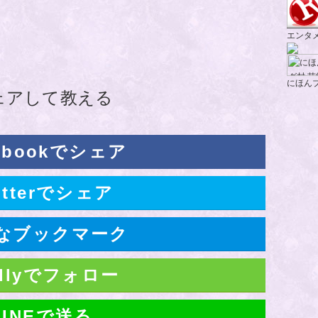
エンタ
にほん
ェアして教える
ebookでシェア
itterでシェア
なブックマーク
edlyでフォロー
LINEで送る