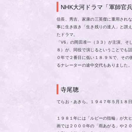
NHK大河ドラマ「軍師官
信長、秀吉、家康の三英傑に重用され
事に生き抜き「生き残りの達人」と讃
たドラマ。
「V6」の岡田准一（３３）が主演、そ
８）が、同役で演じるということでも話
０年で２番目に低い１８.９％で、その
るナレーターの途中交代もありました
寺尾聰
てらお・あきら。１９４７年５月１８
１９８１年には「ルビーの指輪」が大ヒ
画では２０００年の「雨あがる」や２