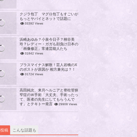
クジラ包丁 マグロ包丁もすごいが
もっとヤバイとネットで話題に
33392 Views
浜崎あゆみ？小泉今日子？桐谷美
玲？レディー・ガガも顔負け日本の
「画像修正」常連芸能人たち
31842 Views
プラスマイナス解散！芸人岩橋のX
のポストが原因か 相方兼光は？！
31724 Views
高田純次、来月ヘルニアと脊柱管狭
窄症のＷ手術「大丈夫、手術ったっ
て、医者の先生にしてもらうんで
す」とテキトー発言
29908 Views
の投稿
こんな話題も