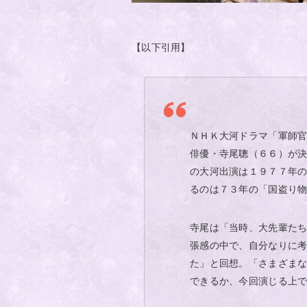
【以下引用】
ＮＨＫ大河ドラマ「軍師
俳優・寺尾聰（６６）が
の大河出演は１９７７年
るのは７３年の「国盗り
寺尾は「当時、大先輩た
張感の中で、自分なりに
た」と回想。「さまざま
できるか、今回演じる上