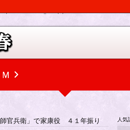
, $depth, $args) should be compatible with Walker_Nav_Menu::start_el(&
p-elplano/inc/scr/custom_menu.php
on line
0
ＣＭ
人気
師官兵衛」で家康役 ４１年振り