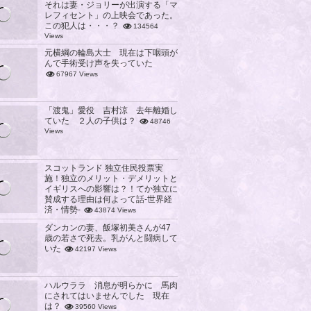
それは妻・ジョリーが出演する「マ
レフィセント」の上映会であった。
この犯人は・・・？
134564
Views
元横綱の輪島大士 現在は下咽頭が
んで手術受け声を失っていた
67967 Views
「渡鬼」愛役 吉村涼 去年離婚し
ていた ２人の子供は？
48746
Views
スコットランド 独立住民投票実
施！独立のメリット・デメリットと
イギリスへの影響は？！てか独立に
賛成する理由は何よって話-世界経
済・情勢-
43874 Views
ダンカンの妻、飯塚初美さんが47
歳の若さで死去。乳がんと闘病して
いた
42197 Views
ハルウララ 消息が明らかに 馬肉
にされてはいませんでした 現在
は？
39560 Views