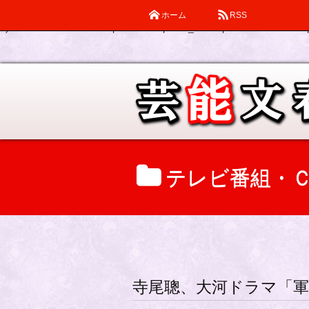
ホーム
RSS
Warning
: Declaration of description_walker::start_el(&$output, $item
0) in
/home/katsube/remi-piatek.com/public_html/wp-content/themes/d
テレビ番組・
寺尾聰、大河ドラマ「軍