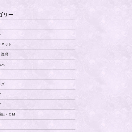
ゴリー
ル
ーネット
・疑惑
芸人
ーズ
ツ
ツ
番組・ＣＭ