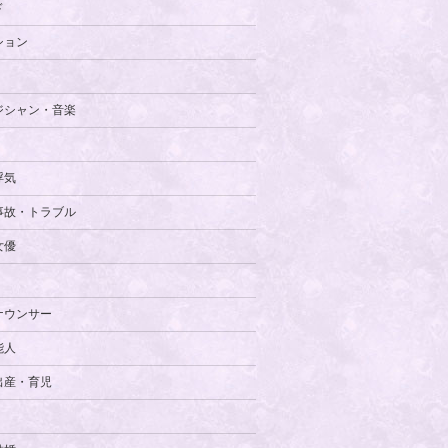
ド
ション
ジシャン・音楽
浮気
事故・トラブル
女優
ナウンサー
能人
出産・育児