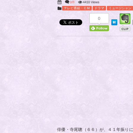
0件
4410 Views
テレビ番組・ＣＭ
ドラマ
ミュージシャン
0
俳優・寺尾聰（６６）が、４１年振りに