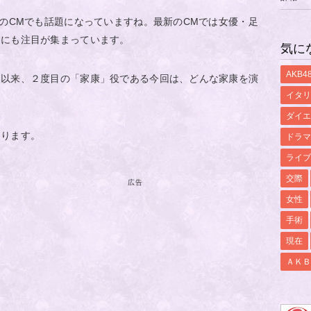
」のCMでも話題になっていますね。最新のCMでは女優・足
りにも注目が集まっています。
気に
AKB4
」以来、２度目の「家康」役である今回は、どんな家康を演
イタリ
ダイエ
なります。
ドラマ
ライブ
交際
広告
女性
手術
現在
ＡＫＢ