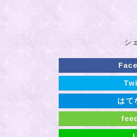
シ
Fac
Tw
はて
fe