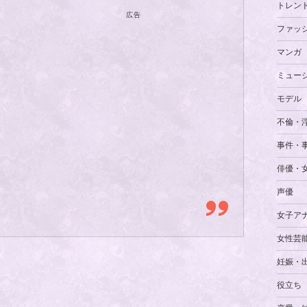
トレン
広告
ファッ
マンガ
ミュー
モデル
不倫・
事件・
俳優・
声優
女子ア
女性芸
妊娠・
役立ち