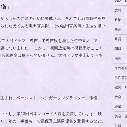
恋愛・
兵衛」
悲報
ながらもその才能のために警戒され、それでも戦国時代を見
政治
えられた男である黒田官兵衛。その黒田官兵衛の生涯を描い
映画
暴露
して大河ドラマ「秀吉」で秀吉役を演じた竹中直人（５
題になりました。 しかし、初回放送時の視聴率がここ１
朗報
後も視聴率は振るっていません。大河ドラマ史上初でもあ
海外
。
海外有
男性芸
破局・
社会
日生まれ。ベーシスト、シンガーソングライター、俳優。
経済
ットし、第23回日本レコード大賞を受賞しています。映
美容・
００３年の「半落ち」で最優秀主演男優賞を受賞するなど、
訃報