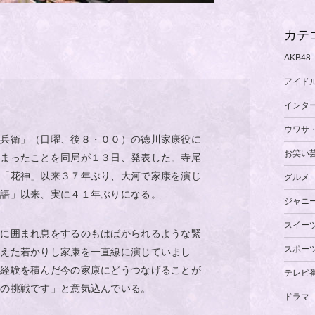
カテ
AKB48
アイド
インタ
ウワサ
官兵衛」（日曜、後８・００）の徳川家康役に
お笑い
決まったことを同局が１３日、発表した。寺尾
の「花神」以来３７年ぶり、大河で家康を演じ
グルメ
物語」以来、実に４１年ぶりになる。
ジャニ
スイー
ちに囲まれ息をするのもはばかられるような緊
スポー
考えた若かりし家康を一直線に演じていまし
な経験を積んだ今の家康にどうつなげることが
テレビ
での挑戦です」と意気込んでいる。
ドラマ