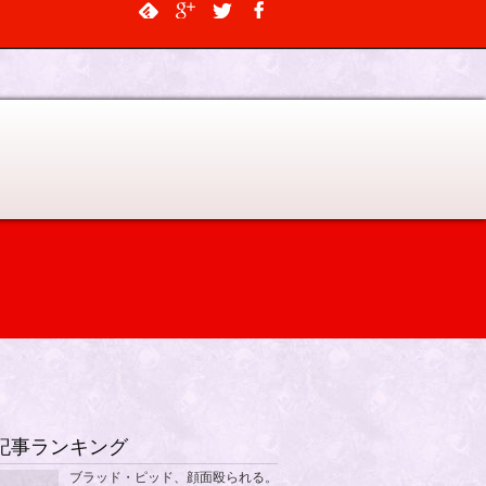
$output, $data_object, $depth = 0, $args = NULL, $current_object_id =
記事ランキング
ブラッド・ピッド、顔面殴られる。