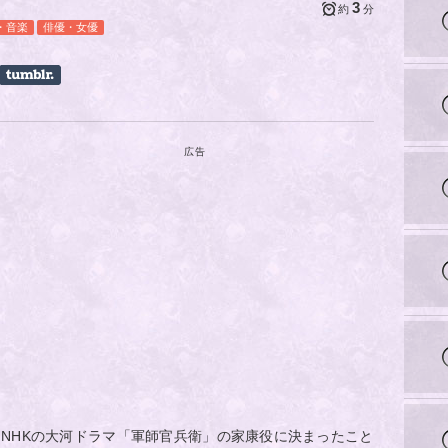
3
約
分
・音楽
俳優・女優
広告
NHKの大河ドラマ「軍師官兵衛」の家康役に決まったこと