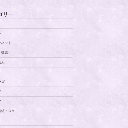
ゴリー
ル
ーネット
・疑惑
芸人
ーズ
ツ
ツ
番組・ＣＭ