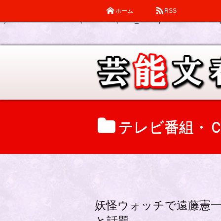
ホーム
RSS
Warning
: Declaration of description_walker::start_el(&$output, $item
0) in
/home/katsube/remi-piatek.com/public_html/wp-content/themes/d
テレビ番組・
妖怪ウォッチで遠藤憲