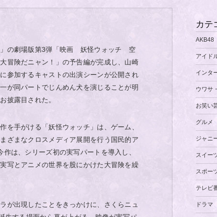
カテ
AKB48
」の劇場版第3弾「映画 妖怪ウォッチ 空
アイド
の大冒険だニャン！」の予告編が完成し、山崎
インタ
トに参加するキャストの出演シーンが公開され
憲一が同パートでじんめん犬を演じることが明
ウワサ
がお披露目された。
お笑い
グルメ
原作を手がける「妖怪ウォッチ」は、ゲーム、
ジャニ
さまざまなクロスメディア展開を行う国民的ア
今作は、シリーズ初の実写パートを導入し、
スイー
が実写とアニメの世界を股にかけた大冒険を繰
スポー
テレビ
ジラが出現したことをきっかけに、さくらニュ
ドラマ