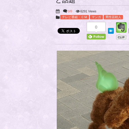
と話題
0件
6291 Views
テレビ番組・ＣＭ
マンガ
男性芸能人
0