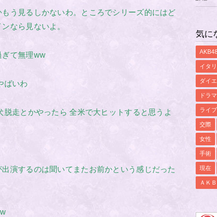
かもう見るしかないわ。ところでシリーズ的にはど
インなら見ないよ。
気に
AKB4
ぎて無理ww
イタリ
ダイエ
やばいわ
ドラマ
ライブ
犬脱走とかやったら 全米で大ヒットすると思うよ
交際
女性
手術
現在
が出演するのは聞いてまたお前かという感じだった
ＡＫＢ
w