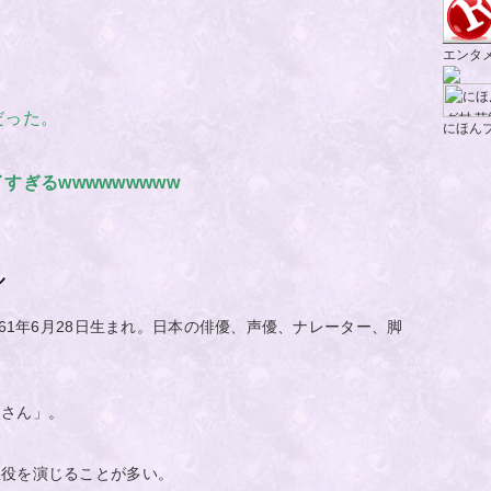
エンタ
だった。
にほん
ぎるwwwwwwwww
ル
961年6月28日生まれ。日本の俳優、声優、ナレーター、脚
ンさん」。
悪役を演じることが多い。