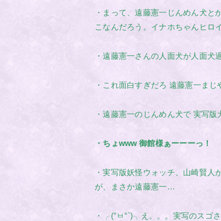
・まって、遠藤憲一じんめん犬と
こなんだろう。イナホちゃんヒロ
・遠藤憲一さんの人面犬が人面犬過
・これ面白すぎだろ 遠藤憲一まじ
・遠藤憲一のじんめん犬で 実写版
・ちょwww 御館様ぁーーーっ！
・実写版妖怪ウォッチ、山崎賢人
が、まさか遠藤憲一…
・╭(°ㅂ°`)╮え。。。実写のスゴさ