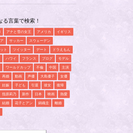
なる言葉で検索！
8
アナと雪の女王
アメリカ
イギリス
ア
サッカー
スウェーデン
ット
ツイッター
デート
ドラえもん
ハワイ
フランス
ブログ
モデル
ワールドカップ
不倫
中国
主演
再婚
動画
声優
大島優子
女優
妊娠
子ども
引退
彼女
復帰
指原莉乃
新作
日本
映画
熱愛
結婚
花子とアン
錦織圭
離婚