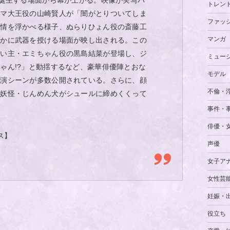
が誕生する場面から幕が上がる。映像が実写パ
トレン
ンマ大王役の山崎賢人が「闇がとりついてしま
ファッ
表情を浮かべる様子、ぬらりひょん役の斎藤工
マンガ
者かに武器を授ける場面が映し出される。この
飼い主・エミちゃん役の黒島結菜が登場し、ジ
ミュー
ゃん!?」と動揺するなど、豪華俳優陣とおな
モデル
共演シーンが多数公開されている。さらに、顔
不倫・
た妖怪・じんめん犬がシュールに締めくくって
事件・
俳優・
ス】
声優
女子ア
女性芸
妊娠・
役立ち