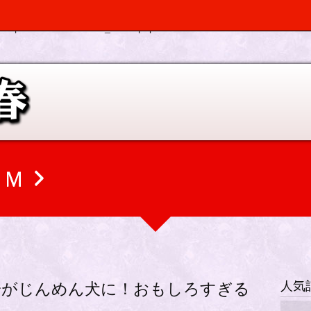
, $depth, $args) should be compatible with Walker_Nav_Menu::start_el(&
p-elplano/inc/scr/custom_menu.php
on line
0
ＣＭ
人気
一がじんめん犬に！おもしろすぎる