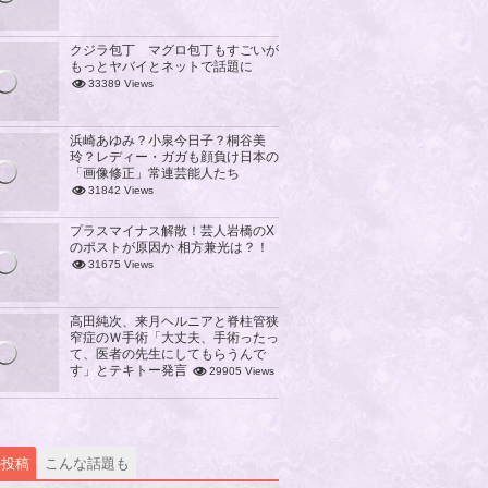
クジラ包丁 マグロ包丁もすごいが
もっとヤバイとネットで話題に
33389 Views
浜崎あゆみ？小泉今日子？桐谷美
玲？レディー・ガガも顔負け日本の
「画像修正」常連芸能人たち
31842 Views
プラスマイナス解散！芸人岩橋のX
のポストが原因か 相方兼光は？！
31675 Views
高田純次、来月ヘルニアと脊柱管狭
窄症のＷ手術「大丈夫、手術ったっ
て、医者の先生にしてもらうんで
す」とテキトー発言
29905 Views
の投稿
こんな話題も