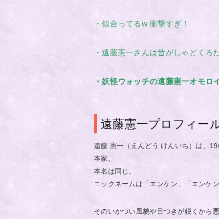
・似合ってるw 衝撃すぎ！
・遠藤憲一さんは昔がしゃどくろ
・妖怪ウォッチの遠藤憲一オモロイす
遠藤憲一プロフィー
遠藤 憲一（えんどう けんいち）は、1
本家。
本名は同じ。
ニックネームは「エンケン」「エンケ
そのいかつい風貌や目つきが鋭くから