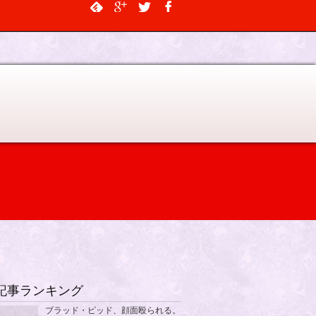
$output, $data_object, $depth = 0, $args = NULL, $current_object_id =
記事ランキング
ブラッド・ピッド、顔面殴られる。