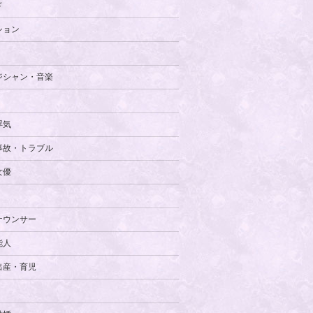
ド
ション
ジシャン・音楽
浮気
事故・トラブル
女優
ナウンサー
能人
出産・育児