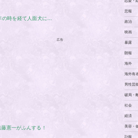
恋愛・
悲報
年の時を経て人面犬に…
政治
映画
広告
暴露
朗報
海外
海外有
男性芸
破局・
社会
経済
美容・
遠藤憲一がふんする！
訃報