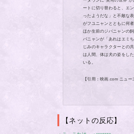
ータウンに“実写の世界”
ートに切り替わると、エ
ったようだな」と不敵な
がフユニャンとともに何
ほか生前のジバニャンの
バニャンが「あれはエミち
じみのキャラクターとの
は人間、体は犬の姿をし
いる。
【引用：映画.com ニュー
【ネットの反応】