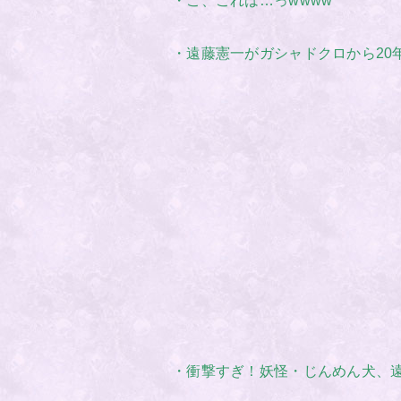
・こ、これは…っwwww
・遠藤憲一がガシャドクロから20
・衝撃すぎ！妖怪・じんめん犬、