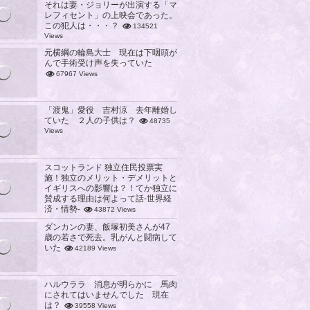
それは妻・ジョリーが出演する「マ
レフィセント」の上映会であった。
この犯人は・・・？
134521
Views
元横綱の輪島大士 現在は下咽頭が
んで手術受け声を失っていた
67967 Views
「渡鬼」愛役 吉村涼 去年離婚し
ていた ２人の子供は？
48735
Views
スコットランド 独立住民投票実
施！独立のメリット・デメリットと
イギリスへの影響は？！てか独立に
賛成する理由は何よって話-世界経
済・情勢-
43872 Views
ダンカンの妻、飯塚初美さんが47
歳の若さで死去。乳がんと闘病して
いた
42189 Views
ハルウララ 消息が明らかに 馬肉
にされてはいませんでした 現在
は？
39558 Views