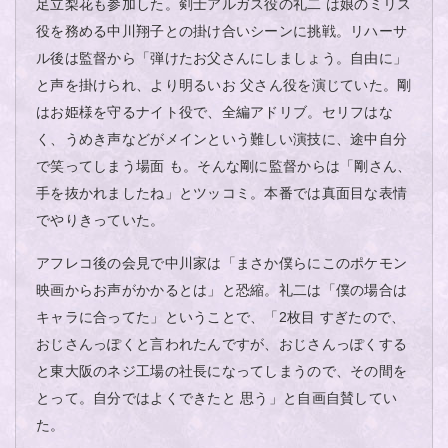
足立梨花も参加した。剣士アルガス役の礼二 は娘のミリス
役を務める中川翔子との掛け合いシーンに挑戦。リハーサ
ル後は監督から「弾けたお父さんにしましょう。自由に」
と声を掛けられ、より明るいお 父さん役を演じていた。剛
はお姫様を守るナイト役で、全編アドリブ。セリフはな
く、うめき声などがメインという難しい演技に、途中自分
で笑ってしまう場面 も。そんな剛に監督からは「剛さん、
手を抜かれましたね」とツッコミ。本番では真面目な表情
でやりきっていた。
アフレコ後の会見で中川家は「まさか僕らにこのポケモン
映画からお声がかかるとは」と恐縮。礼二は「僕の場合は
キャラに合ってた」ということで、「2枚目 すぎたので、
おじさんっぽくと言われたんですが、おじさんっぽくする
と東大阪のネジ工場の社長になってしまうので、その間を
とって。自分ではよくできたと 思う」と自画自賛してい
た。