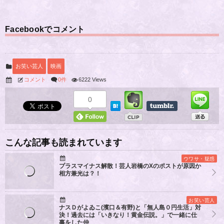
Facebookでコメント
お笑い芸人
映画
コメント
0件
6222 Views
0
こんな記事も読まれています
ウワサ・疑惑
プラスマイナス解散！芸人岩橋のXのポストが原因か
相方兼光は？！
お笑い芸人
ナスＤがよゐこ(濱口＆有野)と「無人島０円生活」対
決！過去には「いきなり！黄金伝説。」で一緒に仕
事をした仲