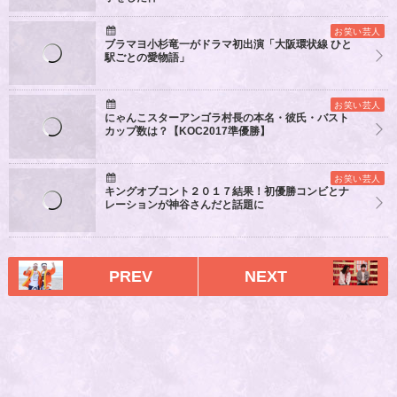
お笑い芸人
ブラマヨ小杉竜一がドラマ初出演「大阪環状線 ひと
駅ごとの愛物語」
お笑い芸人
にゃんこスターアンゴラ村長の本名・彼氏・バスト
カップ数は？【KOC2017準優勝】
お笑い芸人
キングオブコント２０１７結果！初優勝コンビとナ
レーションが神谷さんだと話題に
PREV
NEXT