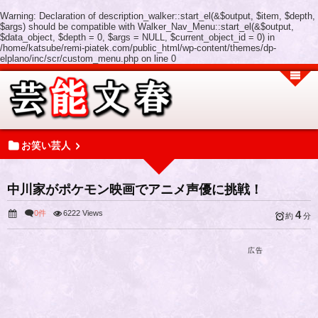
Warning
: Declaration of description_walker::start_el(&$output, $item, $depth,
$args) should be compatible with Walker_Nav_Menu::start_el(&$output,
$data_object, $depth = 0, $args = NULL, $current_object_id = 0) in
/home/katsube/remi-piatek.com/public_html/wp-content/themes/dp-
elplano/inc/scr/custom_menu.php
on line
0
お笑い芸人
中川家がポケモン映画でアニメ声優に挑戦！
0件
6222 Views
4
約
分
広告