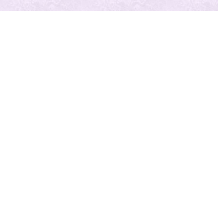
最近の投
稿
人気の記
事
Category