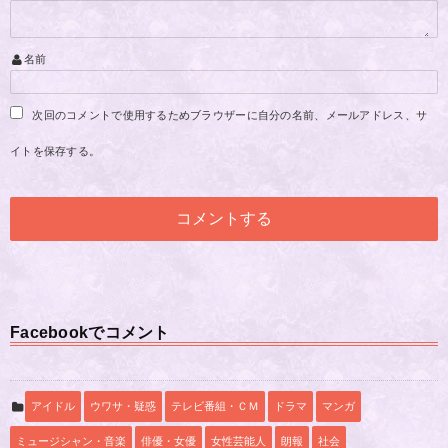
名前
次回のコメントで使用するためブラウザーに自分の名前、メールアドレス、サ
イトを保存する。
Facebookでコメント
アイドル
ウワサ・疑惑
テレビ番組・ＣＭ
ドラマ
マンガ
ミュージシャン・音楽
俳優・女優
女性芸能人
朗報
社会