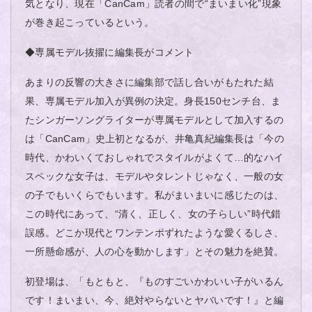
気となり、現在「CanCam」読者の間で“まいまい化”現象
が巻き起こっているという。
◆専属モデル抜擢に編集長がコメント
あまりの反響の大きさに編集部で話し合いがもたれた結
果、専属モデル加入が異例の決定。身長150センチ台、ま
たシンガーソングライターが専属モデルとして加入するの
は「CanCam」史上初となるが、井亀真紀編集長は「今の
時代、かわいくておしゃれでスタイルがよくて…的なハイ
スペックな女子は、モデルやタレントじゃなく、一般の女
の子でもいくらでもいます。私がまいまいに感じたのは、
この時代にあって、“清く、正しく、女の子らしい”時代錯
誤感。どこか現代とワンテンポずれたような愛くるしさ、
一所懸命感が、人の心を動かします」とその魅力を絶賛。
初登場は、「もともと、『ものすごいかわいい子がいるん
です！まいまい、今、絶対やらないとヤバいです！』と編