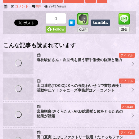
コメント
0件
7743 Views
0
こんな記事も読まれています
アイドル
道枝駿佑さん：次世代を担う若手俳優の軌跡と魅力
アイドル
山口達也(TOKIO)JKへの強制わいせつで書類送検！
活動中止？！ジャニーズ事務所はノーコメント
AKB48
宮脇咲良(さくらたん) AKB総選挙１位をとるための
秘策が話題
アイドル
田口夏実 こぶしファクトリー脱退！たぐっちファン