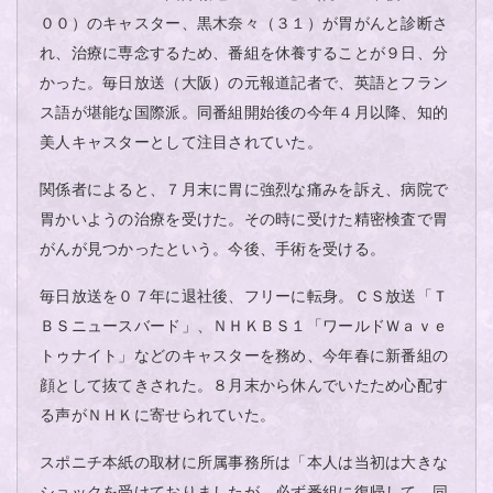
００）のキャスター、黒木奈々（３１）が胃がんと診断さ
れ、治療に専念するため、番組を休養することが９日、分
かった。毎日放送（大阪）の元報道記者で、英語とフラン
ス語が堪能な国際派。同番組開始後の今年４月以降、知的
美人キャスターとして注目されていた。
関係者によると、７月末に胃に強烈な痛みを訴え、病院で
胃かいようの治療を受けた。その時に受けた精密検査で胃
がんが見つかったという。今後、手術を受ける。
毎日放送を０７年に退社後、フリーに転身。ＣＳ放送「Ｔ
ＢＳニュースバード」、ＮＨＫＢＳ１「ワールドＷａｖｅ
トゥナイト」などのキャスターを務め、今年春に新番組の
顔として抜てきされた。８月末から休んでいたため心配す
る声がＮＨＫに寄せられていた。
スポニチ本紙の取材に所属事務所は「本人は当初は大きな
ショックを受けておりましたが、必ず番組に復帰して、同