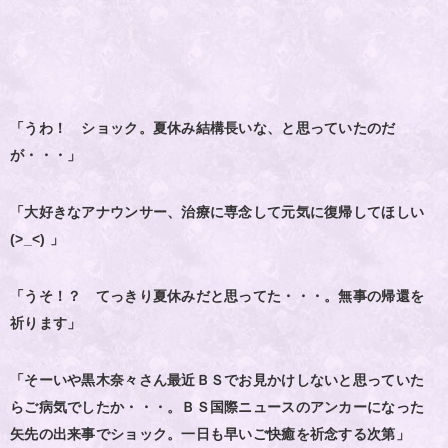
「うわ！ ショック。夏休み結構長いな、と思っていたのだ
が・・・」
「大好きなアナウンサー、治療に専念して元気に復帰してほしい
(>_<) 」
「うそ！？ てっきり夏休みだと思ってた・・・。無事の帰還を
祈ります」
「そーいや黒木奈々さん最近ＢＳでお見かけしないと思っていた
らご病気でしたか・・・。ＢＳ国際ニュースのアンカーになった
矢先の出来事でショック。一日も早いご快癒を祈念する次第」