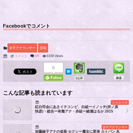
Facebookでコメント
女子アナウンサー
悲報
コメント
0件
6339 Views
0
こんな記事も読まれています
ジャニーズ
紅白司会にあさイチコンビ、白組ーイノッチ(井ノ原
快彦)・総合ー有働アナ・赤組ー綾瀬はるか 2015
女子アナウンサー
加藤綾子アナの仮装 セクシー魔女に変身 カトパン 永