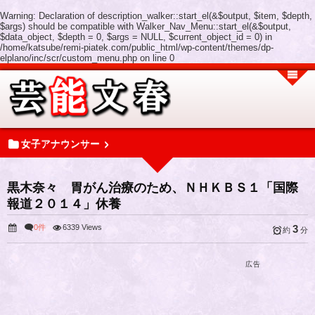
Warning
: Declaration of description_walker::start_el(&$output, $item, $depth,
$args) should be compatible with Walker_Nav_Menu::start_el(&$output,
$data_object, $depth = 0, $args = NULL, $current_object_id = 0) in
/home/katsube/remi-piatek.com/public_html/wp-content/themes/dp-
elplano/inc/scr/custom_menu.php
on line
0
女子アナウンサー
黒木奈々 胃がん治療のため、ＮＨＫＢＳ１「国際
報道２０１４」休養
0件
6339 Views
3
約
分
広告