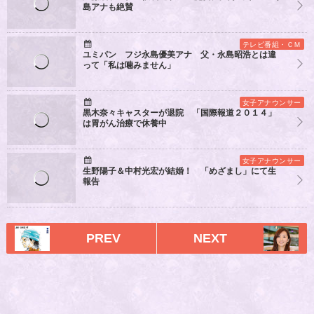
島アナも絶賛
テレビ番組・ＣＭ
ユミパン フジ永島優美アナ 父・永島昭浩とは違
って「私は噛みません」
女子アナウンサー
黒木奈々キャスターが退院 「国際報道２０１４」
は胃がん治療で休養中
女子アナウンサー
生野陽子＆中村光宏が結婚！ 「めざまし」にて生
報告
PREV
NEXT