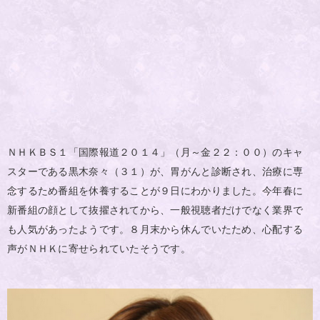
ＮＨＫＢＳ１「国際報道２０１４」（月～金２２：００）のキャ
スターである黒木奈々（３１）が、胃がんと診断され、治療に専
念するため番組を休養することが９日にわかりました。今年春に
新番組の顔として抜擢されてから、一般視聴者だけでなく業界で
も人気があったようです。８月末から休んでいたため、心配する
声がＮＨＫに寄せられていたそうです。