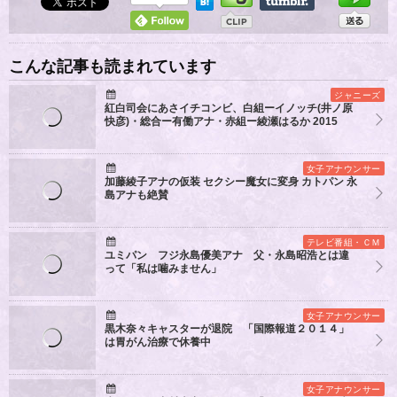
こんな記事も読まれています
ジャニーズ
紅白司会にあさイチコンビ、白組ーイノッチ(井ノ原
快彦)・総合ー有働アナ・赤組ー綾瀬はるか 2015
女子アナウンサー
加藤綾子アナの仮装 セクシー魔女に変身 カトパン 永
島アナも絶賛
テレビ番組・ＣＭ
ユミパン フジ永島優美アナ 父・永島昭浩とは違
って「私は噛みません」
女子アナウンサー
黒木奈々キャスターが退院 「国際報道２０１４」
は胃がん治療で休養中
女子アナウンサー