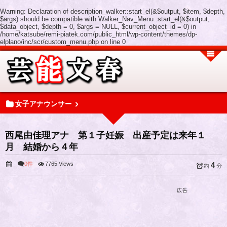
Warning
: Declaration of description_walker::start_el(&$output, $item, $depth,
$args) should be compatible with Walker_Nav_Menu::start_el(&$output,
$data_object, $depth = 0, $args = NULL, $current_object_id = 0) in
/home/katsube/remi-piatek.com/public_html/wp-content/themes/dp-
elplano/inc/scr/custom_menu.php
on line
0
女子アナウンサー
西尾由佳理アナ 第１子妊娠 出産予定は来年１
月 結婚から４年
0件
7765 Views
4
約
分
広告