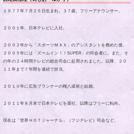
１９７７年７月２５日生まれ。３７歳。フリーアナウンサー。
２００１年、日本テレビに入社。
２００２年から「スポーツＭＡＸ」のアシスタントを務めた後、
２００５年には「ズームイン！！SUPER」の司会者に。また、そ
の年の２４時間テレビの総合司会に起用されました。以降、２０
１１年まで７年間を連続で担当。
２０１０年に広告プランナーの権八成裕と結婚。
２０１１年８月末で日本テレビを退社。以降はフリーに転向。
現在は「世界ＨＯＴジャーナル」（フジテレビ）司会など。