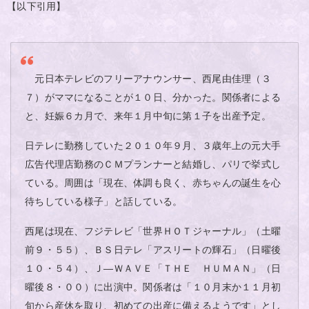
【以下引用】
元日本テレビのフリーアナウンサー、西尾由佳理（３
７）がママになることが１０日、分かった。関係者による
と、妊娠６カ月で、来年１月中旬に第１子を出産予定。
日テレに勤務していた２０１０年９月、３歳年上の元大手
広告代理店勤務のＣＭプランナーと結婚し、パリで挙式し
ている。周囲は「現在、体調も良く、赤ちゃんの誕生を心
待ちしている様子」と話している。
西尾は現在、フジテレビ「世界ＨＯＴジャーナル」（土曜
前９・５５）、ＢＳ日テレ「アスリートの輝石」（日曜後
１０・５４）、Ｊ―ＷＡＶＥ「ＴＨＥ ＨＵＭＡＮ」（日
曜後８・００）に出演中。関係者は「１０月末か１１月初
旬から産休を取り、初めての出産に備えるようです」とし