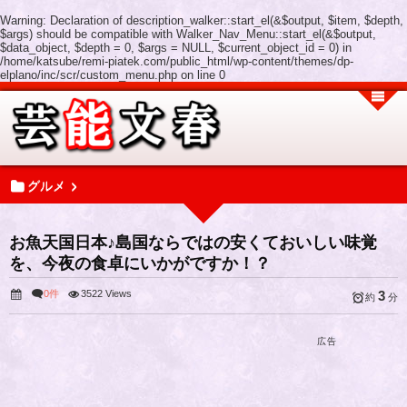
Warning
: Declaration of description_walker::start_el(&$output, $item, $depth,
$args) should be compatible with Walker_Nav_Menu::start_el(&$output,
$data_object, $depth = 0, $args = NULL, $current_object_id = 0) in
/home/katsube/remi-piatek.com/public_html/wp-content/themes/dp-
elplano/inc/scr/custom_menu.php
on line
0
グルメ
お魚天国日本♪島国ならではの安くておいしい味覚
を、今夜の食卓にいかがですか！？
0件
3522 Views
3
約
分
広告