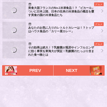
グルメ
美食大国フランスのNo.1冷凍食品！？「ピカール」
ついに日本上陸、日本の往来の冷凍食品の概念を覆
す美食の国の冷凍食品たち
グルメ
あなたのお気に入りのレトルトカレーは！？トップ
はハウス食品の「カリー屋カレー」
グルメ
その効果は絶大！？乳酸菌が風邪やインフルエンザ
に効く事実を東海大が実証！乳酸菌のたっぷり含ま
れた食べ物とは
PREV
NEXT