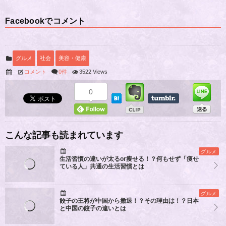
Facebookでコメント
グルメ
社会
美容・健康
コメント
0件
3522 Views
0
こんな記事も読まれています
グルメ
生活習慣の違いが太るor痩せる！？何もせず「痩せ
ている人」共通の生活習慣とは
グルメ
餃子の王将が中国から撤退！？その理由は！？日本
と中国の餃子の違いとは