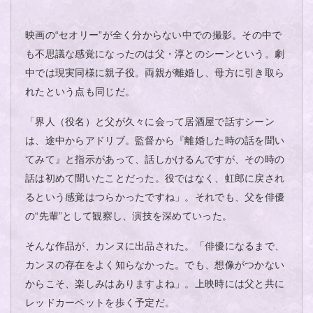
映画の“セオリー”が全く分からない中での撮影。その中で
も不思議な感覚になったのは父・淳とのシーンという。劇
中では現実同様に親子役。両親が離婚し、母方に引き取ら
れたという点も同じだ。
「界人（役名）と父が久々に会って居酒屋で話すシーン
は、途中からアドリブ。監督から『離婚した時の話を聞い
てみて』と指示があって、話しかけるんですが、その時の
話は初めて聞いたことだった。役ではなく、虹郎に戻され
るという感覚はつらかったですね」。それでも、父を俳優
の“先輩”として観察し、演技を深めていった。
そんな作品が、カンヌに出品された。「俳優になるまで、
カンヌの存在をよく知らなかった。でも、想像がつかない
からこそ、楽しみはありますよね」。上映時には父と共に
レッドカーペットを歩く予定だ。