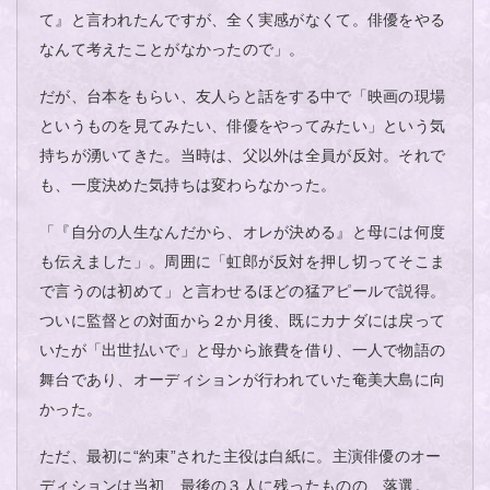
て』と言われたんですが、全く実感がなくて。俳優をやる
なんて考えたことがなかったので」。
だが、台本をもらい、友人らと話をする中で「映画の現場
というものを見てみたい、俳優をやってみたい」という気
持ちが湧いてきた。当時は、父以外は全員が反対。それで
も、一度決めた気持ちは変わらなかった。
「『自分の人生なんだから、オレが決める』と母には何度
も伝えました」。周囲に「虹郎が反対を押し切ってそこま
で言うのは初めて」と言わせるほどの猛アピールで説得。
ついに監督との対面から２か月後、既にカナダには戻って
いたが「出世払いで」と母から旅費を借り、一人で物語の
舞台であり、オーディションが行われていた奄美大島に向
かった。
ただ、最初に“約束”された主役は白紙に。主演俳優のオー
ディションは当初、最後の３人に残ったものの、落選。