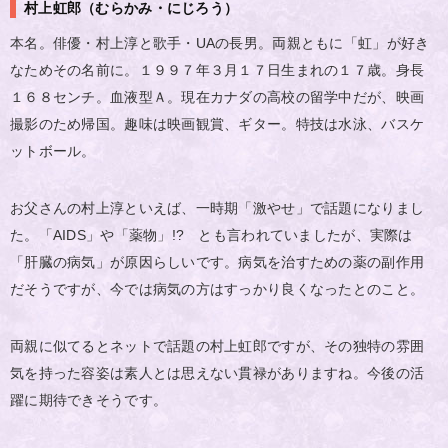
村上虹郎（むらかみ・にじろう）
本名。俳優・村上淳と歌手・UAの長男。両親ともに「虹」が好き
なためその名前に。１９９７年３月１７日生まれの１７歳。身長
１６８センチ。血液型Ａ。現在カナダの高校の留学中だが、映画
撮影のため帰国。趣味は映画観賞、ギター。特技は水泳、バスケ
ットボール。
お父さんの村上淳といえば、一時期「激やせ」で話題になりまし
た。「AIDS」や「薬物」!? とも言われていましたが、実際は
「肝臓の病気」が原因らしいです。病気を治すための薬の副作用
だそうですが、今では病気の方はすっかり良くなったとのこと。
両親に似てるとネットで話題の村上虹郎ですが、その独特の雰囲
気を持った容姿は素人とは思えない貫禄がありますね。今後の活
躍に期待できそうです。