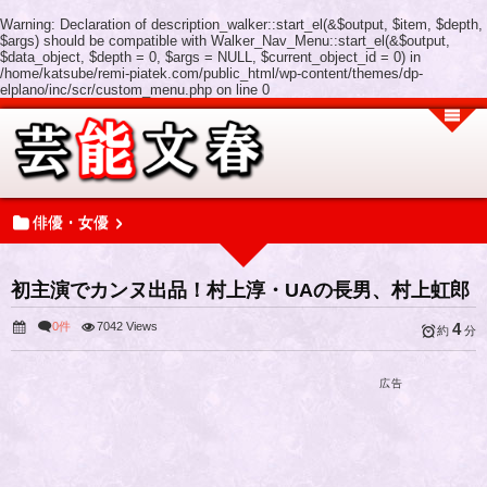
Warning
: Declaration of description_walker::start_el(&$output, $item, $depth,
$args) should be compatible with Walker_Nav_Menu::start_el(&$output,
$data_object, $depth = 0, $args = NULL, $current_object_id = 0) in
/home/katsube/remi-piatek.com/public_html/wp-content/themes/dp-
elplano/inc/scr/custom_menu.php
on line
0
俳優・女優
初主演でカンヌ出品！村上淳・UAの長男、村上虹郎
0件
7042 Views
4
約
分
広告