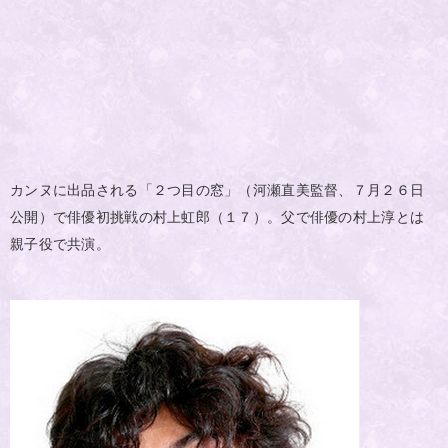
カンヌに出品される「２つ目の窓」（河瀬直美監督、７月２６日
公開）で俳優初挑戦の村上虹郎（１７）。父で俳優の村上淳とは
親子役で共演。