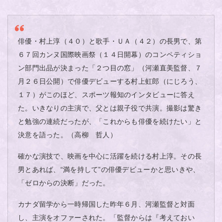
俳優・村上淳（４０）と歌手・ＵＡ（４２）の長男で、第
６７回カンヌ国際映画祭（１４日開幕）のコンペティショ
ン部門出品が決まった「２つ目の窓」（河瀬直美監督、７
月２６日公開）で俳優デビューする村上虹郎（にじろう、
１７）がこのほど、スポーツ報知のインタビューに答え
た。いきなりの主演で、父とは親子役で共演。撮影は驚き
と勉強の連続だったが、「これからも俳優を続けたい」と
決意を語った。（高柳 哲人）
確かな演技で、映画を中心に活躍を続ける村上淳。その長
男とあれば、“満を持して”の俳優デビューかと思いきや、
「ゼロからの決断」だった。
カナダ留学から一時帰国した昨年６月、河瀬監督と対面
し、主演をオファーされた。「監督からは『考えておい