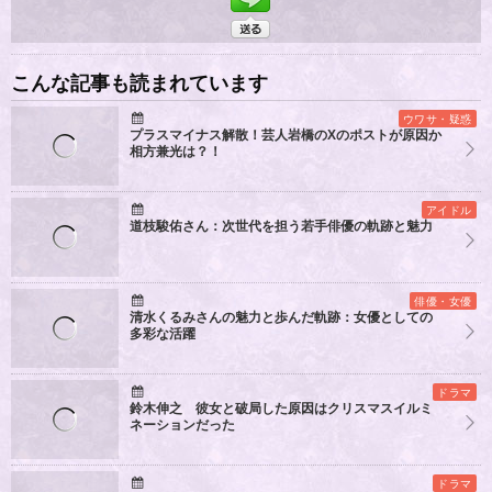
こんな記事も読まれています
ウワサ・疑惑
プラスマイナス解散！芸人岩橋のXのポストが原因か
相方兼光は？！
アイドル
道枝駿佑さん：次世代を担う若手俳優の軌跡と魅力
俳優・女優
清水くるみさんの魅力と歩んだ軌跡：女優としての
多彩な活躍
ドラマ
鈴木伸之 彼女と破局した原因はクリスマスイルミ
ネーションだった
ドラマ