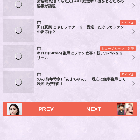
宮脇咲良(さくらたん) AKB総選挙１位をとるための
秘策が話題
アイドル
田口夏実 こぶしファクトリー脱退！たぐっちファン
の反応は？
ミュージシャン・音楽
キロロ(Kiroro) 復帰にファン歓喜！新アルバムをリ
リース
アイドル
のん(能年玲奈)「あまちゃん」 現在は無事復帰して
映画で好評価！
PREV
NEXT