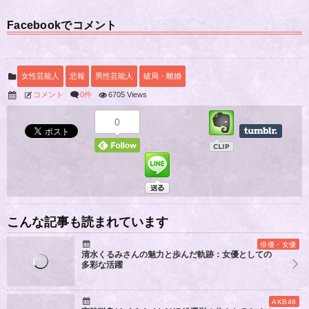
Facebookでコメント
女性芸能人
悲報
男性芸能人
破局・離婚
コメント
0件
6705 Views
0
こんな記事も読まれています
俳優・女優
清水くるみさんの魅力と歩んだ軌跡：女優としての
多彩な活躍
AKB48