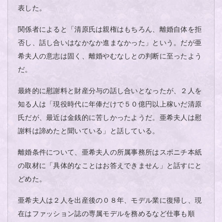
表した。
関係者によると「清原氏は親権はもちろん、離婚自体を拒
否し、話し合いはなかなか進まなかった」という。だが亜
希夫人の意志は固く、離婚やむなしとの判断に至ったよう
だ。
最終的に慰謝料と財産分与の話し合いとなったが、２人を
知る人は「現役時代に年俸だけで５０億円以上稼いだ清原
氏だが、最近は金銭的に苦しかったようだ。亜希夫人は慰
謝料は諦めたと聞いている」と話している。
離婚条件について、亜希夫人の所属事務所はスポニチ本紙
の取材に「具体的なことはお答えできません」と話すにと
どめた。
亜希夫人は２人を出産後の０８年、モデル業に復帰し、現
在はファッション誌の専属モデルを務めるなど仕事も順