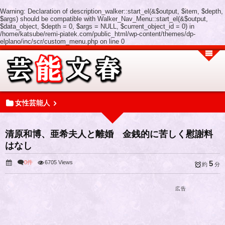
Warning
: Declaration of description_walker::start_el(&$output, $item, $depth,
$args) should be compatible with Walker_Nav_Menu::start_el(&$output,
$data_object, $depth = 0, $args = NULL, $current_object_id = 0) in
/home/katsube/remi-piatek.com/public_html/wp-content/themes/dp-
elplano/inc/scr/custom_menu.php
on line
0
女性芸能人
清原和博、亜希夫人と離婚 金銭的に苦しく慰謝料
はなし
0件
6705 Views
5
約
分
広告