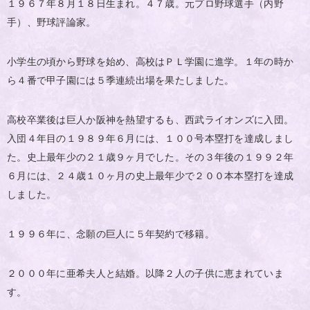
１９６７年８月１８日生まれ。４７歳。元プロ野球選手（内野
手）、野球評論家。
小学生の頃から野球を始め、高校はＰＬ学園に進学。１年の時か
ら４番で甲子園には５季連続出場を果たしました。
高校卒業後は巨人か阪神を熱望するも、西武ライオンズに入団。
入団４年目の１９８９年６月には、１００号本塁打を達成しまし
た。史上最年少の２１歳９ヶ月でした。その３年後の１９９２年
６月には、２４歳１０ヶ月の史上最年少で２００本本塁打を達成
しました。
１９９６年に、念願の巨人に５年契約で移籍。
２０００年に亜希夫人と結婚。以降２人の子供に恵まれていま
す。