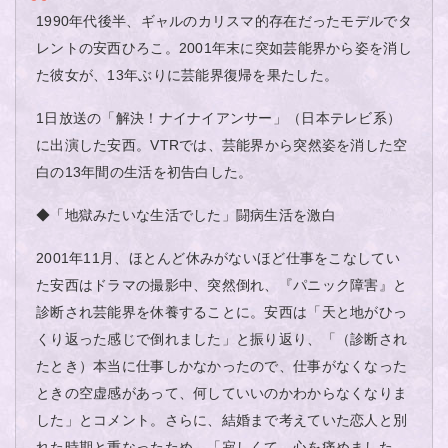
1990年代後半、ギャルのカリスマ的存在だったモデルでタ
レントの安西ひろこ。2001年末に突如芸能界から姿を消し
た彼女が、13年ぶりに芸能界復帰を果たした。
1日放送の「解決！ナイナイアンサー」（日本テレビ系）
に出演した安西。VTRでは、芸能界から突然姿を消した空
白の13年間の生活を初告白した。
◆「地獄みたいな生活でした」闘病生活を激白
2001年11月、ほとんど休みがないほど仕事をこなしてい
た安西はドラマの撮影中、突然倒れ、『パニック障害』と
診断され芸能界を休養することに。安西は「天と地がひっ
くり返った感じで倒れました」と振り返り、「（診断され
たとき）本当に仕事しかなかったので、仕事がなくなった
ときの空虚感があって、何していいのかわからなくなりま
した」とコメント。さらに、結婚まで考えていた恋人と別
れた時期と重なったため、「寂しくて、心を痛めました。