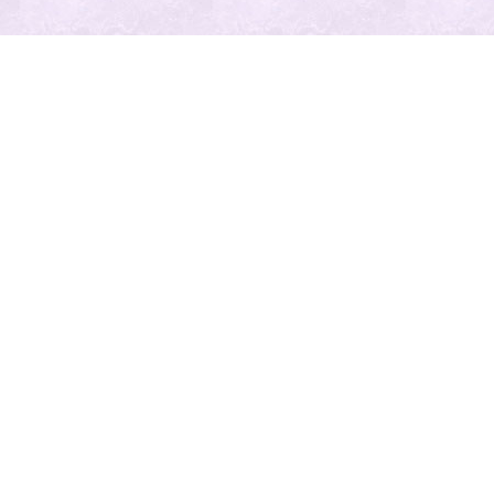
最近の投
稿
人気の記
事
Category