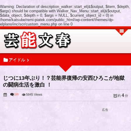
Warning
: Declaration of description_walker::start_el(&$output, $item, $depth,
$args) should be compatible with Walker_Nav_Menu::start_el(&$output,
$data_object, $depth = 0, $args = NULL, $current_object_id = 0) in
/home/katsube/remi-piatek.com/public_html/wp-content/themes/dp-
elplano/inc/scr/custom_menu.php
on line
0
アイドル
じつに13年ぶり！？芸能界復帰の安西ひろこが地獄
の闘病生活を激白 ！
0件
5845 Views
4
約
分
広告