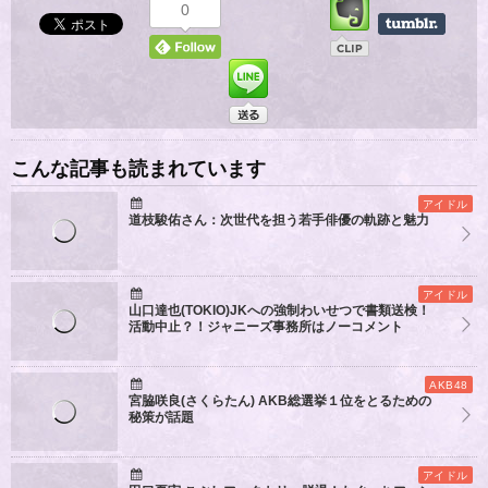
0
こんな記事も読まれています
アイドル
道枝駿佑さん：次世代を担う若手俳優の軌跡と魅力
アイドル
山口達也(TOKIO)JKへの強制わいせつで書類送検！
活動中止？！ジャニーズ事務所はノーコメント
AKB48
宮脇咲良(さくらたん) AKB総選挙１位をとるための
秘策が話題
アイドル