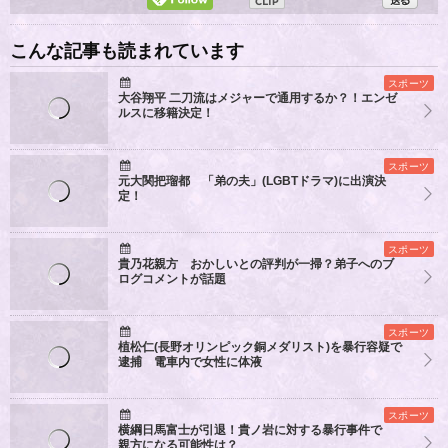
こんな記事も読まれています
スポーツ
大谷翔平 二刀流はメジャーで通用するか？！エンゼ
ルスに移籍決定！
スポーツ
元大関把瑠都 「弟の夫」(LGBTドラマ)に出演決
定！
スポーツ
貴乃花親方 おかしいとの評判が一掃？弟子へのブ
ログコメントが話題
スポーツ
植松仁(長野オリンピック銅メダリスト)を暴行容疑で
逮捕 電車内で女性に体液
スポーツ
横綱日馬富士が引退！貴ノ岩に対する暴行事件で
親方になる可能性は？