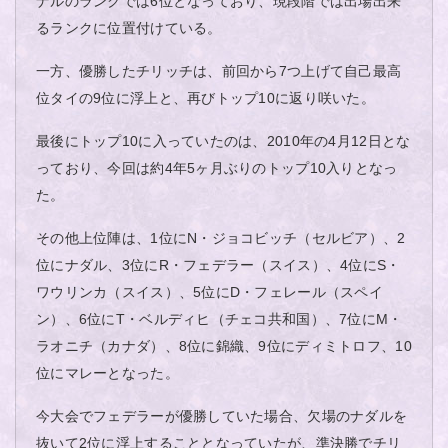
ナルのランクでは6位となっており、現段階では出場出来
るランクに位置付けている。
一方、優勝したチリッチは、前回から7つ上げて自己最高
位タイの9位に浮上と、再びトップ10に返り咲いた。
最後にトップ10に入っていたのは、2010年の4月12日とな
っており、今回は約4年5ヶ月ぶりのトップ10入りとなっ
た。
その他上位陣は、1位にN・ジョコビッチ（セルビア）、2
位にナダル、3位にR・フェデラー（スイス）、4位にS・
ワウリンカ（スイス）、5位にD・フェレール（スペイ
ン）、6位にT・ベルディヒ（チェコ共和国）、7位にM・
ラオニチ（カナダ）、8位に錦織、9位にディミトロフ、10
位にマレーとなった。
今大会でフェデラーが優勝していた場合、欠場のナダルを
抜いて2位に浮上することとなっていたが、準決勝でチリ