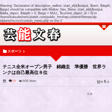
Warning
: Declaration of description_walker::start_el(&$output, $item, $depth,
$args) should be compatible with Walker_Nav_Menu::start_el(&$output,
$data_object, $depth = 0, $args = NULL, $current_object_id = 0) in
/home/katsube/remi-piatek.com/public_html/wp-content/themes/dp-
elplano/inc/scr/custom_menu.php
on line
0
スポーツ
テニス全米オープン男子 錦織圭 準優勝 世界ラ
ンクは自己最高位８位
0件
5535 Views
5
約
分
広告