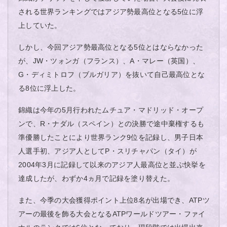
される世界ランキングではアジア勢最高位となる5位に浮
上していた。
しかし、今回アジア勢最高位となる5位とはならなかった
が、JW・ツォンガ（フランス）、A・マレー（英国）、
G・ディミトロフ（ブルガリア）を抜いて自己最高位とな
る8位に浮上した。
錦織は今年の5月行われたムチュア・マドリッド・オープ
ンで、R・ナダル（スペイン）との決勝で途中棄権するも
準優勝したことにより世界ランク9位を記録し、男子日本
人選手初、アジア人としてP・スリチャパン（タイ）が
2004年3月に記録して以来のアジア人最高位と並ぶ快挙を
達成したが、わずか4ヵ月で記録を塗り替えた。
また、今季の大会獲得ポイント上位8名が出場でき、ATPツ
アーの最後を飾る大会となるATPワールドツアー・ファイ