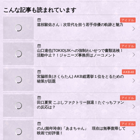
こんな記事も読まれています
アイドル
道枝駿佑さん：次世代を担う若手俳優の軌跡と魅力
アイドル
山口達也(TOKIO)JKへの強制わいせつで書類送検！
活動中止？！ジャニーズ事務所はノーコメント
AKB48
宮脇咲良(さくらたん) AKB総選挙１位をとるための
秘策が話題
アイドル
田口夏実 こぶしファクトリー脱退！たぐっちファン
の反応は？
アイドル
のん(能年玲奈)「あまちゃん」 現在は無事復帰して
映画で好評価！