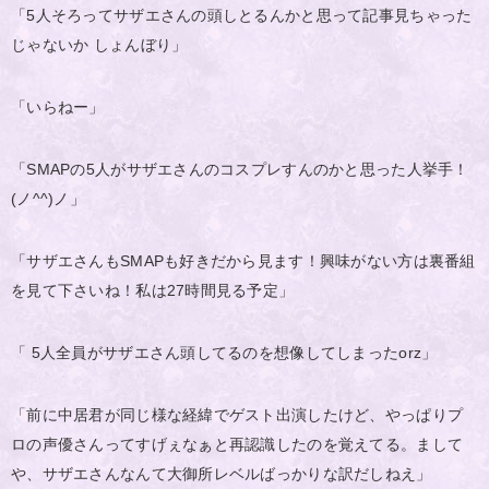
「5人そろってサザエさんの頭しとるんかと思って記事見ちゃった
じゃないか しょんぼり」
「いらねー」
「SMAPの5人がサザエさんのコスプレすんのかと思った人挙手！
(ノ^^)ノ」
「サザエさんもSMAPも好きだから見ます！興味がない方は裏番組
を見て下さいね！私は27時間見る予定」
「 5人全員がサザエさん頭してるのを想像してしまったorz」
「前に中居君が同じ様な経緯でゲスト出演したけど、やっぱりプ
ロの声優さんってすげぇなぁと再認識したのを覚えてる。まして
や、サザエさんなんて大御所レベルばっかりな訳だしねえ」