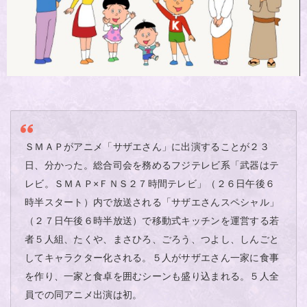
ＳＭＡＰがアニメ「サザエさん」に出演することが２３
日、分かった。総合司会を務めるフジテレビ系「武器はテ
レビ。ＳＭＡＰ×ＦＮＳ２７時間テレビ」（２６日午後６
時半スタート）内で放送される「サザエさんスペシャル」
（２７日午後６時半放送）で移動式キッチンを運営する若
者５人組、たくや、まさひろ、ごろう、つよし、しんごと
してキャラクター化される。５人がサザエさん一家に食事
を作り、一家と食卓を囲むシーンも盛り込まれる。５人全
員での同アニメ出演は初。