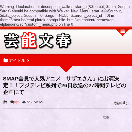
Warning
: Declaration of description_walker::start_el(&$output, $item, $depth,
$args) should be compatible with Walker_Nav_Menu::start_el(&$output,
$data_object, $depth = 0, $args = NULL, $current_object_id = 0) in
/home/katsube/remi-piatek.com/public_html/wp-content/themes/dp-
elplano/inc/scr/custom_menu.php
on line
0
アイドル
SMAP全員で人気アニメ「サザエさん」に出演決
定！！フジテレビ系列で26日放送の27時間テレビの
企画にて
0件
7263 Views
4
約
分
広告