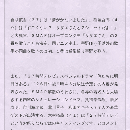
香取慎吾（３７）は「夢がかないました」。稲垣吾郎（４
０）は「すごくない？ サザエさんと２ショットだよ！」
と大興奮。ＳＭＡＰはオープニング曲「サザエさん」の２
番を歌うことも決定。同アニメ史上、宇野ゆう子以外の歌
手が同曲を歌うのは初。１番は通常通り宇野が歌う。
また、「２７時間テレビ」スペシャルドラマ「俺たちに明
日はある」（２６日午後９時４５分放送予定）の内容が発
表された。ＳＭＡＰ解散のうわさに、各界の著名人も大騒
ぎする内容のシミュレーションドラマ。笑福亭鶴瓶、唐沢
寿明、市川海老蔵、北川景子、和田アキ子ら７７人の豪華
ゲストが出演する。木村拓哉（４１）は「２７時間テレビ
というお祭りならではのキャスティングです」とコメント