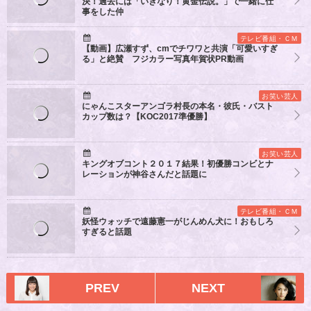
決！過去には「いきなり！黄金伝説。」で一緒に仕
事をした仲
テレビ番組・ＣＭ
【動画】広瀬すず、cmでチワワと共演「可愛いすぎ
る」と絶賛 フジカラー写真年賀状PR動画
お笑い芸人
にゃんこスターアンゴラ村長の本名・彼氏・バスト
カップ数は？【KOC2017準優勝】
お笑い芸人
キングオブコント２０１７結果！初優勝コンビとナ
レーションが神谷さんだと話題に
テレビ番組・ＣＭ
妖怪ウォッチで遠藤憲一がじんめん犬に！おもしろ
すぎると話題
PREV
NEXT