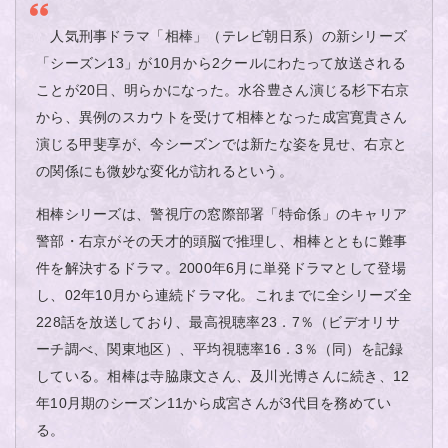
人気刑事ドラマ「相棒」（テレビ朝日系）の新シリーズ
「シーズン13」が10月から2クールにわたって放送される
ことが20日、明らかになった。水谷豊さん演じる杉下右京
から、異例のスカウトを受けて相棒となった成宮寛貴さん
演じる甲斐享が、今シーズンでは新たな姿を見せ、右京と
の関係にも微妙な変化が訪れるという。
相棒シリーズは、警視庁の窓際部署「特命係」のキャリア
警部・右京がその天才的頭脳で推理し、相棒とともに難事
件を解決するドラマ。2000年6月に単発ドラマとして登場
し、02年10月から連続ドラマ化。これまでに全シリーズ全
228話を放送しており、最高視聴率23．7％（ビデオリサ
ーチ調べ、関東地区）、平均視聴率16．3％（同）を記録
している。相棒は寺脇康文さん、及川光博さんに続き、12
年10月期のシーズン11から成宮さんが3代目を務めてい
る。