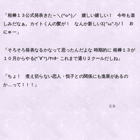
「相棒１３公式発表きた～＼(^o^)／ 嬉しい嬉しい！ 今年も楽
しみだなぁ。カイトくんの髪が！ なんか新しいΣ(”ω”ﾉ)ﾉ！ お
にゅー」
「そろそろ発表なるかなって思ったんだよな 時期的に 相棒１３が
１０月からやる(*´∀`*)ﾉﾔｯﾎｰ これまで通り２クールだしね」
「ちょ！ 煮え切らない恋人・悦子との関係にも進展があるの
か…って！！！」
広告