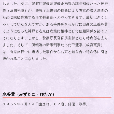
ちました。次に、警察庁警備局警備企画課の課長補佐だった神戸
尊（及川光博）が、警察庁上層部の特命により右京の潜入調査の
ため２階級降格する形で特命係へとやってきます。最初はぎくし
ゃくしていた２人ですが、ある事件をきっかけに自身の正義を貫
くようになった神戸と右京は次第に相棒として信頼関係を築くよ
うになります。しかし、警察庁長官官房室付となり特命係を去り
ました。そして、所轄署の新米刑事だった甲斐享（成宮寛貴）
は、香港旅行中に遭遇した事件から右京と知り合い特命係に引き
抜かれることになりました。
水谷豊（みずたに・ゆたか）
１９５２年７月１４日生まれ。６２歳。俳優、歌手。