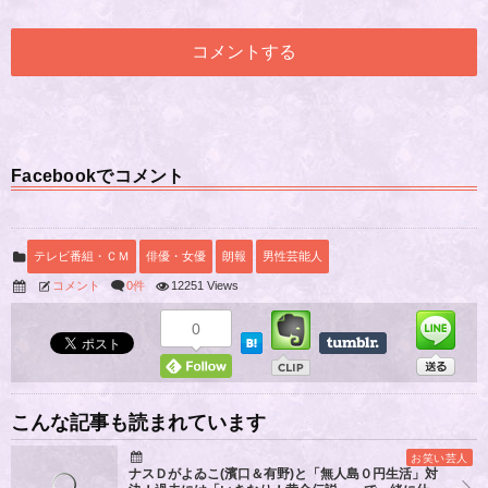
Facebookでコメント
テレビ番組・ＣＭ
俳優・女優
朗報
男性芸能人
コメント
0件
12251 Views
0
こんな記事も読まれています
お笑い芸人
ナスＤがよゐこ(濱口＆有野)と「無人島０円生活」対