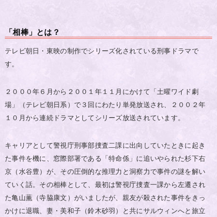
「相棒」とは？
テレビ朝日・東映の制作でシリーズ化されている刑事ドラマで
す。
２０００年６月から２００１年１１月にかけて「土曜ワイド劇
場」（テレビ朝日系）で３回にわたり単発放送され、２００２年
１０月から連続ドラマとしてシリーズ放送されています。
キャリアとして警視庁刑事部捜査二課に出向していたときに起き
た事件を機に、窓際部署である「特命係」に追いやられた杉下右
京（水谷豊）が、その圧倒的な推理力と洞察力で事件の謎を解い
ていく話。その相棒として、最初は警視庁捜査一課から左遷され
た亀山薫（寺脇康文）がいましたが、親友が殺された事件をきっ
かけに退職、妻・美和子（鈴木砂羽）と共にサルウィンへと旅立