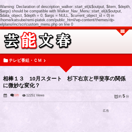
Warning
: Declaration of description_walker::start_el(&$output, $item, $depth,
$args) should be compatible with Walker_Nav_Menu::start_el(&$output,
$data_object, $depth = 0, $args = NULL, $current_object_id = 0) in
/home/katsube/remi-piatek.com/public_html/wp-content/themes/dp-
elplano/inc/scr/custom_menu.php
on line
0
テレビ番組・ＣＭ
相棒１３ 10月スタート 杉下右京と甲斐享の関係
に微妙な変化？
0件
12251 Views
5
約
分
広告