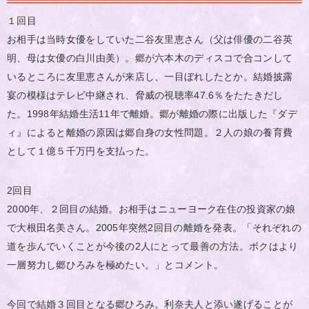
１回目
お相手は当時女優をしていた二谷友里恵さん（父は俳優の二谷英
明、母は女優の白川由美）。郷が六本木のディスコで合コンして
いるところに友里恵さんが来店し、一目ぼれしたとか。結婚披露
宴の模様はテレビ中継され、脅威の視聴率47.6％をたたきだし
た。1998年結婚生活11年で離婚。郷が離婚の際に出版した『ダデ
ィ』によると離婚の原因は郷自身の女性問題。２人の娘の養育費
として１億５千万円を支払った。
2回目
2000年、２回目の結婚。お相手はニューヨーク在住の投資家の娘
で大根田名美さん。2005年突然2回目の離婚を発表。「それぞれの
道を歩んでいくことが今後の2人にとって最善の方法。ボクはより
一層努力し郷ひろみを極めたい。」とコメント。
今回で結婚３回目となる郷ひろみ。利奈夫人と添い遂げることが