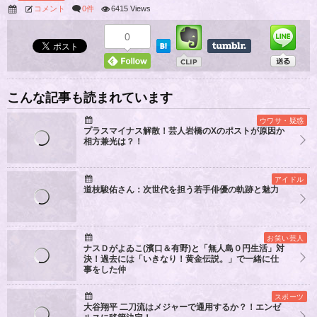
コメント
0件
6415 Views
0
こんな記事も読まれています
ウワサ・疑惑
プラスマイナス解散！芸人岩橋のXのポストが原因か
相方兼光は？！
アイドル
道枝駿佑さん：次世代を担う若手俳優の軌跡と魅力
お笑い芸人
ナスＤがよゐこ(濱口＆有野)と「無人島０円生活」対
決！過去には「いきなり！黄金伝説。」で一緒に仕
事をした仲
スポーツ
大谷翔平 二刀流はメジャーで通用するか？！エンゼ