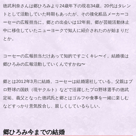
徳武利奈さんは郷ひろみより24歳年下の現在34歳。20代はタレン
トとして活動していた時期もあったが、その後化粧品メーカーコ
ーセーの広報担当に。郷との出会いは12年前。郷が芸能活動休止
中に移住していたニューヨークで知人に紹介されたのが始まりだ
とか。
コーセーの広報担当だけあって知的ですごくキレ〜イ。結婚後は
郷ひろみの広報活動していくんですかね〜
郷とは2012年3月に結婚。コーセーは結婚退社している。父親はプ
ロ野球の国鉄（現ヤクルト）などで活躍したプロ野球選手の徳武
定祐。義父となった徳武氏と郷とはゴルフや食事を一緒に楽しむ
などすっかり意気投合し、親しくしているらしい。
郷ひろみ今までの結婚