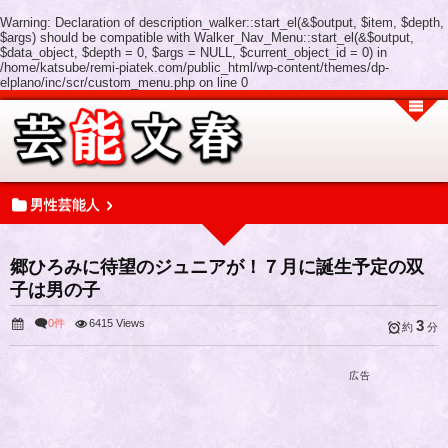
Warning
: Declaration of description_walker::start_el(&$output, $item, $depth,
$args) should be compatible with Walker_Nav_Menu::start_el(&$output,
$data_object, $depth = 0, $args = NULL, $current_object_id = 0) in
/home/katsube/remi-piatek.com/public_html/wp-content/themes/dp-
elplano/inc/scr/custom_menu.php
on line
0
男性芸能人
郷ひろみに待望のジュニアが！７月に誕生予定の双
子は男の子
0件
6415 Views
3
約
分
広告