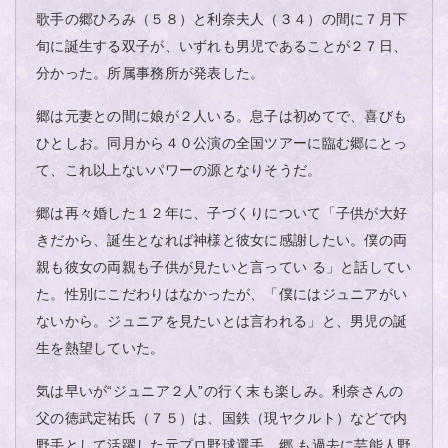
歌手の郷ひろみ（５８）と利奈夫人（３４）の間に７月下
旬に誕生する双子が、いずれも男児であることが２７日、
分かった。所属事務所が発表した。
郷は元妻との間に娘が２人いる。息子は初めてで、喜びも
ひとしお。同月から４０公演の全国ツアーに臨む郷にとっ
て、これ以上ないパワーの源となりそうだ。
郷は再々婚した１２年に、子づくりについて「子供が大好
きだから、誕生となれば神様と彼女に感謝したい。僕の両
親も彼女の両親も子供が見たいと言ってい る」と話してい
た。性別にこだわりはなかったが、「僕にはジュニアがい
ないから。ジュニアを見たいとは言われる」と、男児の誕
生を熱望していた。
気は早いが“ジュニア２人”の行く末も楽しみ。利奈さんの
父の徳武定祐氏（７５）は、国鉄（現ヤクルト）などで内
野手として活躍した元プロ野球選手。郷 も過去に芸能人野