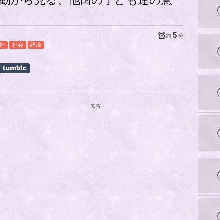
活動から見る、他国の子ども達の意
5
約
分
外
社会
経済
広告