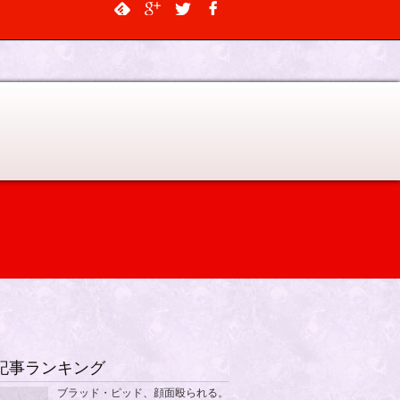
$output, $data_object, $depth = 0, $args = NULL, $current_object_id =
記事ランキング
ブラッド・ピッド、顔面殴られる。