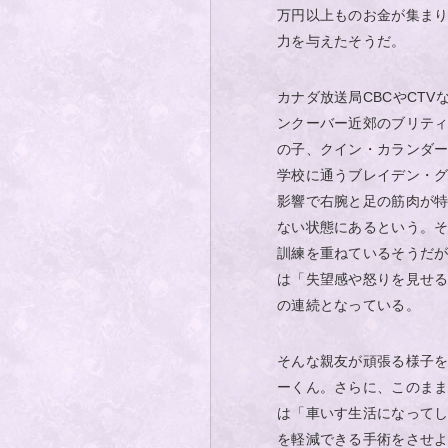
万円以上ものお金が集ま
力を与えたそうだ。
カナダ放送局CBCやCT
ンクーバー近郊のブリテ
の子、クイン・カランダ
学校に通うブレイデン・
影響で右腕と足の筋肉が
ない状態にあるという。
訓練を重ねているそうだ
は「失望感や怒りを見せる
の連続となっている。
そんな親友が頑張る様子
ーくん。さらに、このま
は「車いす生活になってし
を軽減できる手術をさせ