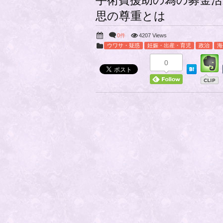
手術費援助の為の募金
思の尊重とは
0件
4207 Views
ウワサ・疑惑
妊娠・出産・育児
政治
海
0