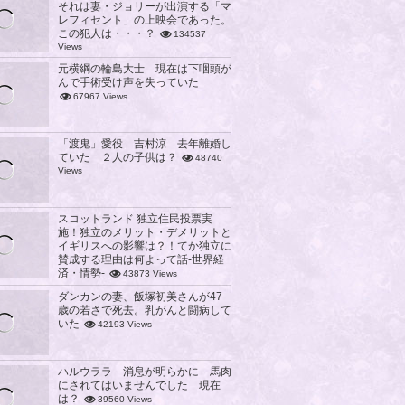
それは妻・ジョリーが出演する「マ
レフィセント」の上映会であった。
この犯人は・・・？
134537
Views
元横綱の輪島大士 現在は下咽頭が
んで手術受け声を失っていた
67967 Views
「渡鬼」愛役 吉村涼 去年離婚し
ていた ２人の子供は？
48740
Views
スコットランド 独立住民投票実
施！独立のメリット・デメリットと
イギリスへの影響は？！てか独立に
賛成する理由は何よって話-世界経
済・情勢-
43873 Views
ダンカンの妻、飯塚初美さんが47
歳の若さで死去。乳がんと闘病して
いた
42193 Views
ハルウララ 消息が明らかに 馬肉
にされてはいませんでした 現在
は？
39560 Views