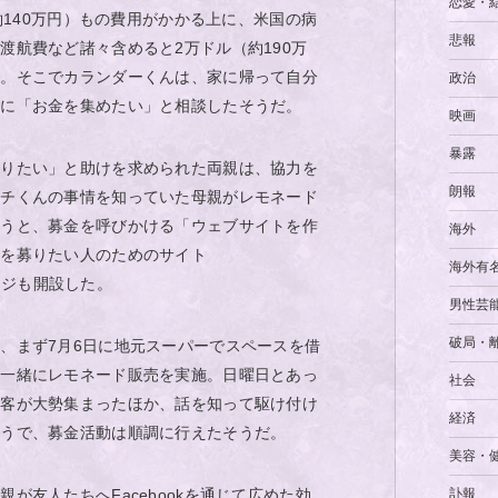
恋愛・
（約140万円）もの費用がかかる上に、米国の病
悲報
渡航費など諸々含めると2万ドル（約190万
と。そこでカランダーくんは、家に帰って自分
政治
めに「お金を集めたい」と相談したそうだ。
映画
暴露
売りたい」と助けを求められた両親は、協力を
朗報
ッチくんの事情を知っていた母親がレモネード
ろうと、募金を呼びかける「ウェブサイトを作
海外
用を募りたい人のためのサイト
海外有
にページも開設した。
男性芸
破局・
、まず7月6日に地元スーパーでスペースを借
と一緒にレモネード販売を実施。日曜日とあっ
社会
物客が大勢集まったほか、話を知って駆け付け
経済
そうで、募金活動は順調に行えたそうだ。
美容・
訃報
が友人たちへFacebookを通じて広めた効