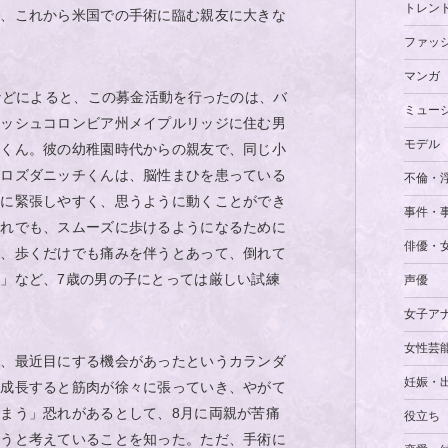
トレン
り、これから米国での手術に臨む親友に大きな
ファッ
マンガ
Vなどによると、この募金活動を行ったのは、バ
ミュー
ィッシュコロンビア州メイプルリッジに住む男
モデル
ーくん。彼の幼稚園時代からの親友で、同じ小
グロズダニッチくんは、脳性まひを患っている
不倫・
特に緊張しやすく、思うように動くことができ
事件・
それでも、スムーズに歩けるようになるために
俳優・
が、歩くだけでも痛みを伴うとあって、倒れて
」など、7歳の男の子にとっては厳しい試練
声優
女子ア
女性芸
を、最近目にする機会があったというカランダ
妊娠・
ま成長すると筋肉が徐々に張っていき、やがて
まう」恐れがあるとして、8月に両親が苦痛
役立ち
ようと考えていることを知った。ただ、手術に