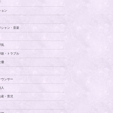
ド
ション
ジシャン・音楽
浮気
事故・トラブル
女優
ナウンサー
能人
出産・育児