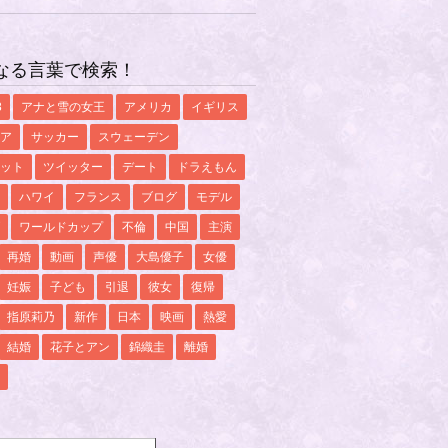
なる言葉で検索！
8
アナと雪の女王
アメリカ
イギリス
ア
サッカー
スウェーデン
ット
ツイッター
デート
ドラえもん
ハワイ
フランス
ブログ
モデル
ワールドカップ
不倫
中国
主演
再婚
動画
声優
大島優子
女優
妊娠
子ども
引退
彼女
復帰
指原莉乃
新作
日本
映画
熱愛
結婚
花子とアン
錦織圭
離婚