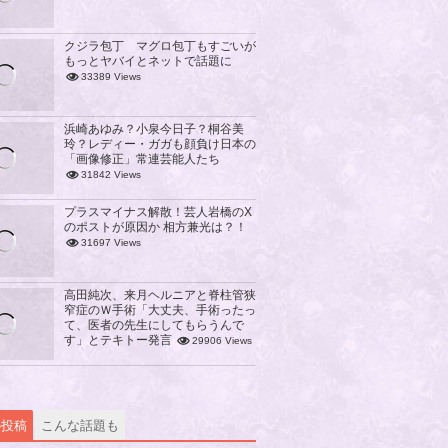
クジラ包丁 マグロ包丁もすごいが
もっとヤバイとネットで話題に
33389 Views
浜崎あゆみ？小泉今日子？桐谷美
玲？レディー・ガガも顔負け日本の
「画像修正」常連芸能人たち
31842 Views
プラスマイナス解散！芸人岩橋のX
のポストが原因か 相方兼光は？！
31697 Views
高田純次、来月ヘルニアと脊柱管狭
窄症のＷ手術「大丈夫、手術ったっ
て、医者の先生にしてもらうんで
す」とテキトー発言
29906 Views
の投稿
こんな話題も