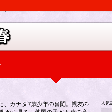
, $depth, $args) should be compatible with Walker_Nav_Menu::start_el(&
p-elplano/inc/scr/custom_menu.php
on line
0
人気
めた、カナダ7歳少年の奮闘。親友の