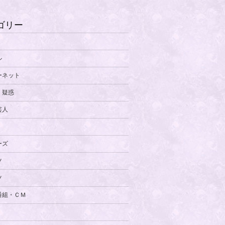
ゴリー
ル
ーネット
・疑惑
芸人
ーズ
ツ
ツ
番組・ＣＭ