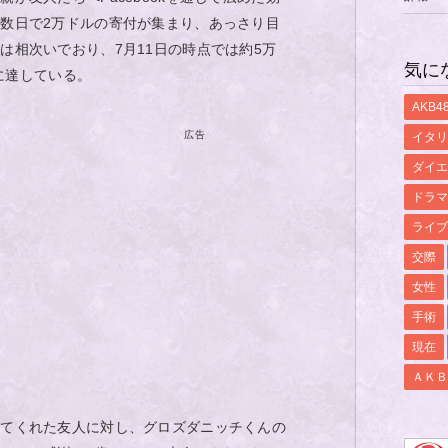
数日で2万ドルの寄付が集まり、あっさり目
は相次いでおり、7月11日の時点では約5万
気に
）に達している。
AKB4
広告
イタリ
ダイエ
ドラマ
ライブ
交際
女性
手術
現在
ＡＫＢ
してくれた友人に対し、グロズダニッチくんの