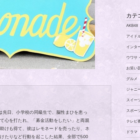
カテ
AKB48
アイド
インタ
ウワサ
お笑い
グルメ
ジャニ
スイー
スポー
は先日、小学校の同級生で、脳性まひを患っ
見て心を打たれ、「募金活動をしたい」と両親
テレビ
の助けも得て、彼はレモネードを売ったり、ネ
ドラマ
けたりなど行動を起こした結果、全部で500