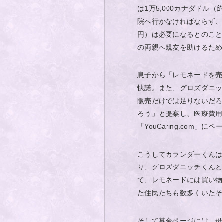
は1万5,000カナダドル
院へ行かなければならず、
円）は必要になるとのこ
の両親へ親友を助けるた
息子から「レモネードを
快諾。また、グロズダニ
販売だけでは足りないだ
ろう」と提案し、医療費
「YouCaring.com」
こうしてカランダーくんは
り、グロズダニッチくん
て、レモネードには買い
た住民たちも数多くいた
そして募金ページには、母親