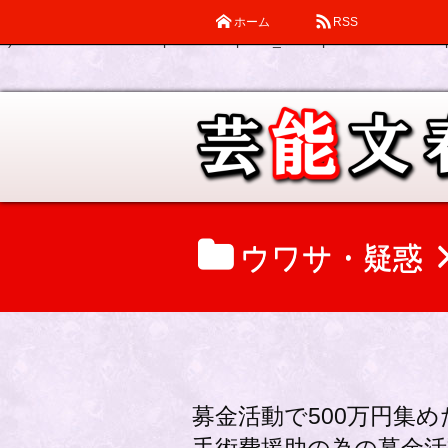
ホーム
RSS
Warning
: Declaration of description_walker::start_el(&$output, $item
0) in
/home/katsube/remi-piatek.com/public_html/wp-content/themes/d
ウワサ・疑惑
募金活動で500万円集