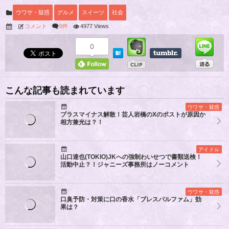
ウワサ・疑惑
グルメ
スイーツ
社会
コメント
0件
4977 Views
0
こんな記事も読まれています
ウワサ・疑惑
プラスマイナス解散！芸人岩橋のXのポストが原因か
相方兼光は？！
アイドル
山口達也(TOKIO)JKへの強制わいせつで書類送検！
活動中止？！ジャニーズ事務所はノーコメント
ウワサ・疑惑
口臭予防・対策に口の香水「ブレスパルファム」効
果は？