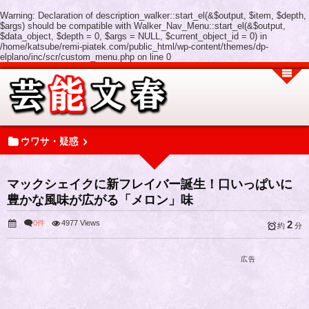
Warning
: Declaration of description_walker::start_el(&$output, $item, $depth,
$args) should be compatible with Walker_Nav_Menu::start_el(&$output,
$data_object, $depth = 0, $args = NULL, $current_object_id = 0) in
/home/katsube/remi-piatek.com/public_html/wp-content/themes/dp-
elplano/inc/scr/custom_menu.php
on line
0
ウワサ・疑惑
マックシェイクに新フレイバー誕生！口いっぱいに
豊かな風味が広がる「メロン」味
0件
4977 Views
2
約
分
広告