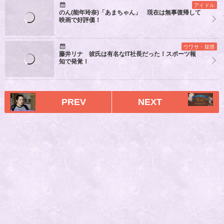
アイドル
のん(能年玲奈)「あまちゃん」 現在は無事復帰して
映画で好評価！
ウワサ・疑惑
藤井リナ 彼氏は有名なIT社長だった！スポーツ報
知で発覚！
PREV
NEXT