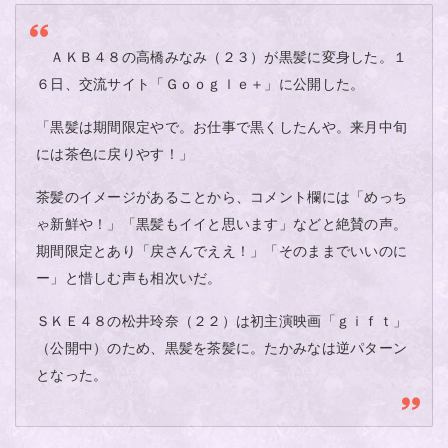
ＡＫＢ４８の高橋みなみ（２３）が黒髪に変身した。１
６日、交流サイト「Ｇｏｏｇｌｅ＋」に公開した。
「黒髪は期間限定やで。お仕事で黒くしたんや。来月中旬
には茶色に戻りやす！」
茶髪のイメージがあることから、コメント欄には「めっち
ゃ新鮮や！」「黒髪もイイと思います」などと絶賛の声。
期間限定とあり「戻さんでええ！」「そのままでいいのに
ー」と惜しむ声も相次いだ。
ＳＫＥ４８の松井玲奈（２２）は初主演映画「ｇｉｆｔ」
（公開中）のため、黒髪を茶髪に。たかみなは逆パターン
となった。