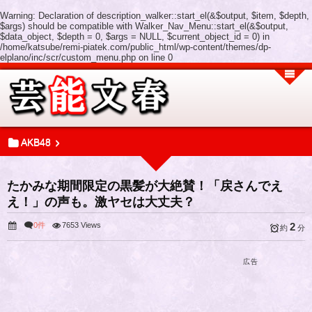
Warning
: Declaration of description_walker::start_el(&$output, $item, $depth,
$args) should be compatible with Walker_Nav_Menu::start_el(&$output,
$data_object, $depth = 0, $args = NULL, $current_object_id = 0) in
/home/katsube/remi-piatek.com/public_html/wp-content/themes/dp-
elplano/inc/scr/custom_menu.php
on line
0
AKB48
たかみな期間限定の黒髪が大絶賛！「戻さんでえ
え！」の声も。激ヤセは大丈夫？
0件
7653 Views
2
約
分
広告