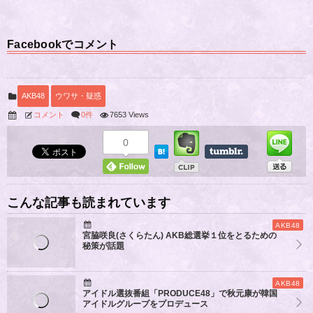
Facebookでコメント
AKB48
ウワサ・疑惑
コメント
0件
7653 Views
0
こんな記事も読まれています
AKB48
宮脇咲良(さくらたん) AKB総選挙１位をとるための
秘策が話題
AKB48
アイドル選抜番組「PRODUCE48」で秋元康が韓国
アイドルグループをプロデュース