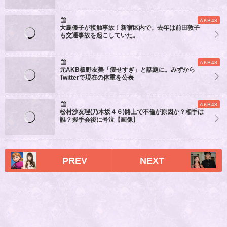
AKB48
大島優子が接触事故！新宿区内で。去年は前田敦子
も交通事故を起こしていた。
AKB48
元AKB板野友美「痩せすぎ」と話題に。みずから
Twitterで現在の体重を公表
AKB48
松村沙友理(乃木坂４６)路上で不倫が原因か？相手は
誰？握手会後に号泣【画像】
PREV
NEXT