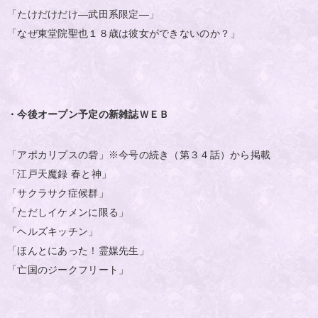
「たけだけだけ―武田系限定―」
「なぜ東堂院聖也１８歳は彼女ができないのか？」
・今後オープン予定の新雑誌ＷＥＢ
「アポカリプスの砦」※今号の続き（第３４話）から掲載
「江戸天魔録 春と神」
「サクラサク症候群」
「ただしイケメンに限る」
「ヘルズキッチン」
「ほんとにあった！霊媒先生」
「亡国のジークフリート」