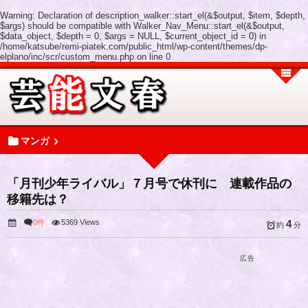
Warning
: Declaration of description_walker::start_el(&$output, $item, $depth,
$args) should be compatible with Walker_Nav_Menu::start_el(&$output,
$data_object, $depth = 0, $args = NULL, $current_object_id = 0) in
/home/katsube/remi-piatek.com/public_html/wp-content/themes/dp-
elplano/inc/scr/custom_menu.php
on line
0
マンガ
「月刊少年ライバル」７月号で休刊に 連載作品の
移籍先は？
0件
5369 Views
4
約
分
広告