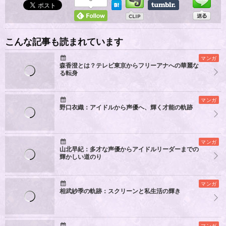
こんな記事も読まれています
マンガ
森香澄とは？テレビ東京からフリーアナへの華麗な
る転身
マンガ
野口衣織：アイドルから声優へ、輝く才能の軌跡
マンガ
山北早紀：多才な声優からアイドルリーダーまでの
輝かしい道のり
マンガ
相武紗季の軌跡：スクリーンと私生活の輝き
マンガ