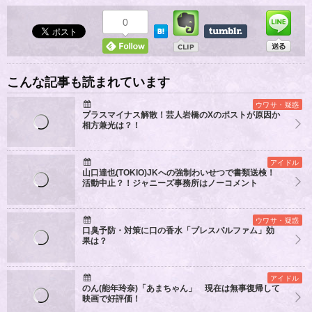
0
こんな記事も読まれています
ウワサ・疑惑
プラスマイナス解散！芸人岩橋のXのポストが原因か
相方兼光は？！
アイドル
山口達也(TOKIO)JKへの強制わいせつで書類送検！
活動中止？！ジャニーズ事務所はノーコメント
ウワサ・疑惑
口臭予防・対策に口の香水「ブレスパルファム」効
果は？
アイドル
のん(能年玲奈)「あまちゃん」 現在は無事復帰して
映画で好評価！