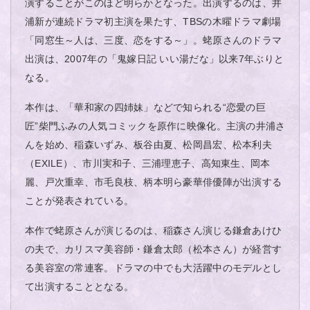
演することがこのほど明らかとなった。出演するのは、井
浦新が連続ドラマ初主演を果たす、TBSの木曜ドラマ劇場
「同窓生～人は、三度、恋をする～」。蛯原さんのドラマ
出演は、2007年の「鬼嫁日記 いい湯だな」以来7年ぶりと
なる。
本作は、「華和家の四姉妹」などで知られる“恋愛の巨
匠”柴門ふみの人気コミックを原作に映像化。主演の井浦さ
んを始め、稲森いずみ、板谷由夏、松岡昌宏、松本利夫
（EXILE）、市川実和子、三浦理恵子、高知東生、岡本
麗、戸次重幸、市毛良枝、柄本明ら豪華俳優陣が出演する
ことが発表されている。
本作で蛯原さんが演じるのは、稲森さん演じる鎌倉あけひ
の夫で、カリスマ美容師・鎌倉太郎（松本さん）が経営す
る美容室の常連客。ドラマの中でも大活躍中のモデルとし
て出演することとなる。