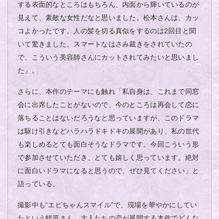
する表面的なところはもちろん、内面から輝いているのが
見えて、素敵な女性だなと思いました。松本さんは、カッ
コよかったです。人の髪を切る真似をするのは2回目と聞
いて驚きました。スマートなはさみ裁きをされていたの
で、こういう美容師さんにカットされてみたいと思いまし
た」。
さらに、本作のテーマにも触れ「私自身は、これまで同窓
会に出席したことがないので、今のところは再会して恋に
落ちることはないだろうなと思っていますが、このドラマ
は駆け引きなどハラハラドキドキの展開があり、私の世代
も楽しめるとても面白そうなドラマです。今回こういう形
で参加させていただき、とても嬉しく思っています。絶対
に面白いドラマになると思うので、ぜひ見てください」と
語っている。
撮影中も“エビちゃんスマイル”で、現場を華やかにしてい
たという蛯原さん。大人たちの恋が展開する本作でどんな