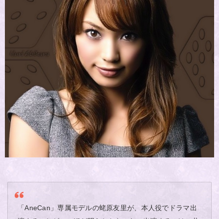
「AneCan」専属モデルの蛯原友里が、本人役でドラマ出