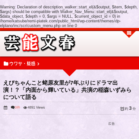
Warning
: Declaration of description_walker::start_el(&$output, $item, $depth,
$args) should be compatible with Walker_Nav_Menu::start_el(&$output,
$data_object, $depth = 0, $args = NULL, $current_object_id = 0) in
/home/katsube/remi-piatek.com/public_html/wp-content/themes/dp-
elplano/inc/scr/custom_menu.php
on line
0
ウワサ・疑惑
えびちゃんこと蛯原友里が7年ぶりにドラマ出
演！？「内面から輝いている」共演の稲森いずみら
について語る
0件
4891 Views
3
約
分
広告