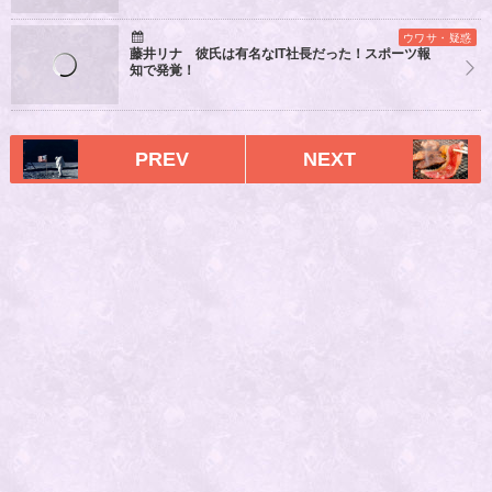
ウワサ・疑惑
藤井リナ 彼氏は有名なIT社長だった！スポーツ報
知で発覚！
PREV
NEXT