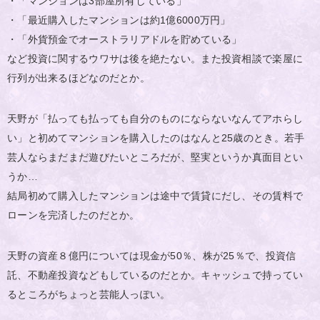
・「マンションは3部屋所有している」
・「最近購入したマンションは約1億6000万円」
・「外貨預金でオーストラリアドルを貯めている」
など投資に関するウワサは後を絶たない。また投資相談で楽屋に
行列が出来るほどなのだとか。
天野が「払っても払っても自分のものにならないなんてアホらし
い」と初めてマンションを購入したのはなんと25歳のとき。若手
芸人ならまだまだ遊びたいところだが、堅実というか真面目とい
うか…
結局初めて購入したマンションは途中で賃貸にだし、その賃料で
ローンを完済したのだとか。
天野の資産８億円については現金が50％、株が25％で、投資信
託、不動産投資などもしているのだとか。キャッシュで持ってい
るところがちょっと芸能人っぽい。