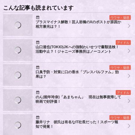
こんな記事も読まれています
ウワサ・疑惑
プラスマイナス解散！芸人岩橋のXのポストが原因か
相方兼光は？！
アイドル
山口達也(TOKIO)JKへの強制わいせつで書類送検！
活動中止？！ジャニーズ事務所はノーコメント
ウワサ・疑惑
口臭予防・対策に口の香水「ブレスパルファム」効
果は？
アイドル
のん(能年玲奈)「あまちゃん」 現在は無事復帰して
映画で好評価！
ウワサ・疑惑
藤井リナ 彼氏は有名なIT社長だった！スポーツ報
知で発覚！