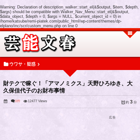
Warning
: Declaration of description_walker::start_el(&$output, $item, $depth,
$args) should be compatible with Walker_Nav_Menu::start_el(&$output,
$data_object, $depth = 0, $args = NULL, $current_object_id = 0) in
/home/katsube/remi-piatek.com/public_html/wp-content/themes/dp-
elplano/inc/scr/custom_menu.php
on line
0
ウワサ・疑惑
財テクで稼ぐ！「アマノミクス」天野ひろゆき、大
久保佳代子のお財布事情
0件
12477 Views
3
約
分
広告