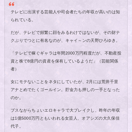
テレビに出演する芸能人や司会者たちの年収が高いのは知
られている。
だが、テレビで頻繁に顔をみるわけではないが、その財テ
クぶりでつとに有名なのが、キャイ～ンの天野ひろゆき。
「テレビで稼ぐギャラは年間2000万円程度だが、不動産投
資と株で8億円の資産を保有しているようだ」（芸能関係
者）
女にモテないことをネタにしていたが、2月には荒井千里
アナとめでたくゴールイン。貯金力も押しの一手となった
のか。
ブスながらちょいエロキャラで大ブレイクし、昨年の年収
は1億5000万円ともいわれる女芸人、オアシズの大久保佳
代子。