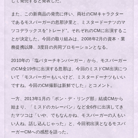
して発売すると発表した。
また、この新商品の発売に伴い、両社のCMキャラクター
であるモスバーガーの忽那汐里と、ミスタードーナツのマ
ツコデラックスを“トレード”。それぞれのCMに出演するこ
とが決定した。今回の取り組みは、2008年2月の資本・業
務提携以降、3度目の共同プロモーションとなる。
2010年の「塩バターチキンバーガー」から、モスバーガー
のCM全19作に出演する忽那は、今回のミスドCM出演につ
いて「モスバーガーもいいけど、ミスタードーナツもいい
ですね。今回のCM撮影は新鮮でした」とコメント。
一方、2013年1月の「ポン・デ・リング部」結成CMから
始まり、「ミスドのカレーパン」など全6作に出演してき
たマツコは「いや、でもなんかね、モスバーガーの人もい
い人ね。話し込んじゃった」と、今回初出演となるモスバ
ーガーCMへの感想を語った。