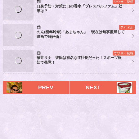
ウワサ・疑惑
口臭予防・対策に口の香水「ブレスパルファム」効
果は？
アイドル
のん(能年玲奈)「あまちゃん」 現在は無事復帰して
映画で好評価！
ウワサ・疑惑
藤井リナ 彼氏は有名なIT社長だった！スポーツ報
知で発覚！
PREV
NEXT