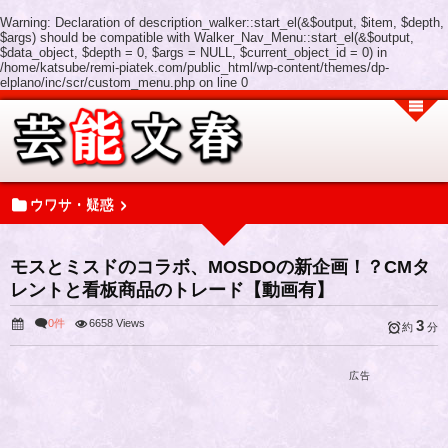
Warning
: Declaration of description_walker::start_el(&$output, $item, $depth,
$args) should be compatible with Walker_Nav_Menu::start_el(&$output,
$data_object, $depth = 0, $args = NULL, $current_object_id = 0) in
/home/katsube/remi-piatek.com/public_html/wp-content/themes/dp-
elplano/inc/scr/custom_menu.php
on line
0
ウワサ・疑惑
モスとミスドのコラボ、MOSDOの新企画！？CMタ
レントと看板商品のトレード【動画有】
0件
6658 Views
3
約
分
広告