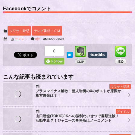
Facebookでコメント
ウワサ・疑惑
テレビ番組・ＣＭ
コメント
0件
6658 Views
0
こんな記事も読まれています
ウワサ・疑惑
プラスマイナス解散！芸人岩橋のXのポストが原因か
相方兼光は？！
アイドル
山口達也(TOKIO)JKへの強制わいせつで書類送検！
活動中止？！ジャニーズ事務所はノーコメント