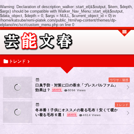
Warning
: Declaration of description_walker::start_el(&$output, $item, $depth,
$args) should be compatible with Walker_Nav_Menu::start_el(&$output,
$data_object, $depth = 0, $args = NULL, $current_object_id = 0) in
/home/katsube/remi-piatek.com/public_html/wp-content/themes/dp-
elplano/inc/scr/custom_menu.php
on line
0
トレンド
ウワサ・疑惑
口臭予防・対策に口の香水「ブレスパルファム」
users
効果は？
6094 Views
トレンド
冬本番！子供にオススメの着る毛布！安くて暖か
users
い着る毛布６選！
4614 Views