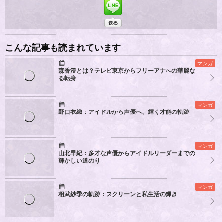
こんな記事も読まれています
マンガ
森香澄とは？テレビ東京からフリーアナへの華麗な
る転身
マンガ
野口衣織：アイドルから声優へ、輝く才能の軌跡
マンガ
山北早紀：多才な声優からアイドルリーダーまでの
輝かしい道のり
マンガ
相武紗季の軌跡：スクリーンと私生活の輝き