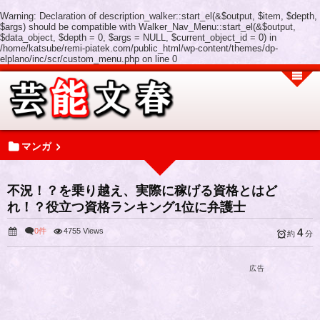
Warning
: Declaration of description_walker::start_el(&$output, $item, $depth,
$args) should be compatible with Walker_Nav_Menu::start_el(&$output,
$data_object, $depth = 0, $args = NULL, $current_object_id = 0) in
/home/katsube/remi-piatek.com/public_html/wp-content/themes/dp-
elplano/inc/scr/custom_menu.php
on line
0
マンガ
不況！？を乗り越え、実際に稼げる資格とはど
れ！？役立つ資格ランキング1位に弁護士
0件
4755 Views
4
約
分
広告