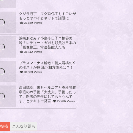
クジラ包丁 マグロ包丁もすごいが
もっとヤバイとネットで話題に
33389 Views
浜崎あゆみ？小泉今日子？桐谷美
玲？レディー・ガガも顔負け日本の
「画像修正」常連芸能人たち
31842 Views
プラスマイナス解散！芸人岩橋のX
のポストが原因か 相方兼光は？！
31689 Views
高田純次、来月ヘルニアと脊柱管狭
窄症のＷ手術「大丈夫、手術ったっ
て、医者の先生にしてもらうんで
す」とテキトー発言
29906 Views
の投稿
こんな話題も