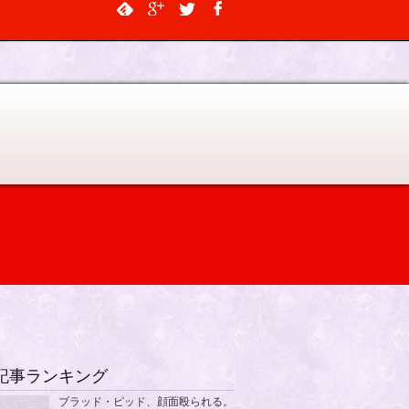
$output, $data_object, $depth = 0, $args = NULL, $current_object_id =
記事ランキング
ブラッド・ピッド、顔面殴られる。