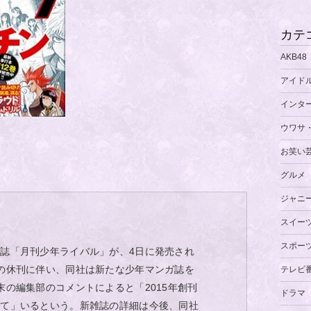
カテ
AKB48
アイド
インタ
ウワサ
お笑い
グルメ
ジャニ
スイー
スポー
誌「月刊少年ライバル」が、4日に発売され
の休刊に伴い、同社は新たな少年マンガ誌を
テレビ
末の編集部のコメントによると「2015年創刊
ドラマ
けて」いるという。新雑誌の詳細は今後、同社