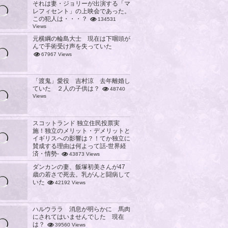
それは妻・ジョリーが出演する「マ
レフィセント」の上映会であった。
この犯人は・・・？
134531
Views
元横綱の輪島大士 現在は下咽頭が
んで手術受け声を失っていた
67967 Views
「渡鬼」愛役 吉村涼 去年離婚し
ていた ２人の子供は？
48740
Views
スコットランド 独立住民投票実
施！独立のメリット・デメリットと
イギリスへの影響は？！てか独立に
賛成する理由は何よって話-世界経
済・情勢-
43873 Views
ダンカンの妻、飯塚初美さんが47
歳の若さで死去。乳がんと闘病して
いた
42192 Views
ハルウララ 消息が明らかに 馬肉
にされてはいませんでした 現在
は？
39560 Views