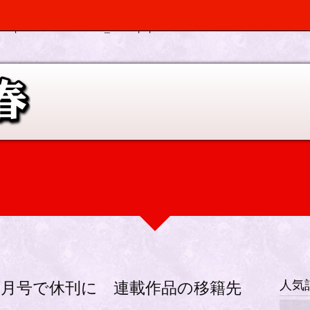
, $depth, $args) should be compatible with Walker_Nav_Menu::start_el(&
p-elplano/inc/scr/custom_menu.php
on line
0
人気
月号で休刊に 連載作品の移籍先