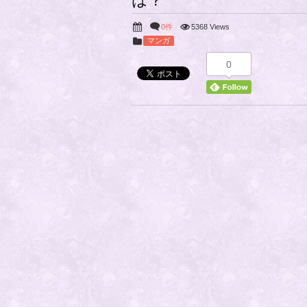
は？
0件
5368 Views
マンガ
0