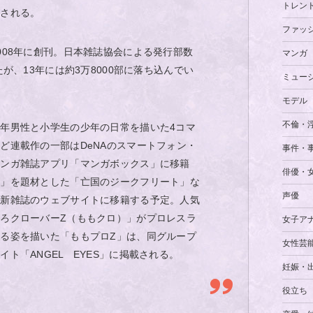
トレン
表される。
ファッ
008年に創刊。日本雑誌協会による発行部数
マンガ
たが、13年には約3万8000部に落ち込んでい
ミュー
モデル
不倫・
年男性と小学生の少年の日常を描いた4コマ
ど連載作の一部はDeNAのスマートフォン・
事件・
マンガ雑誌アプリ「マンガボックス」に移籍
俳優・
歌」を題材とした「亡国のジークフリート」な
声優
の新雑誌のウェブサイトに移籍する予定。人気
ろクローバーZ（ももクロ）」がプロレスラ
女子ア
る姿を描いた「ももプロZ」は、同グループ
女性芸
ト「ANGEL EYES」に掲載される。
妊娠・
役立ち