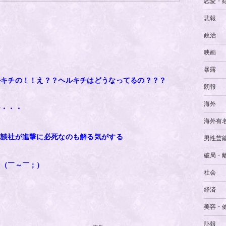
恋愛・
悲報
政治
映画
暴露
ルキチの！！え？？ヘルキチはどうなってるの？？？
朗報
海外
な・・・
海外有
講談社が進撃に必死なのも解る気がする
男性芸
破局・
ァ（￣～￣；）
社会
経済
美容・
訃報