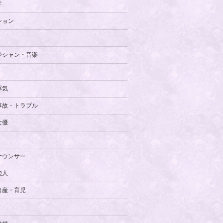
ド
ション
ジシャン・音楽
浮気
事故・トラブル
女優
ナウンサー
能人
出産・育児