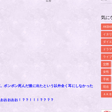
広告
気に
AKB4
イタリ
ダイエ
ドラマ
ライブ
交際
女性
手術
だ。ボンボン死んだ後に出たという以外全く耳にしなかった
現在
ＡＫＢ
おおおおおお！？？！！！？？？？