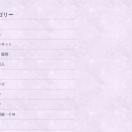
ゴリー
ル
ーネット
・疑惑
芸人
ーズ
ツ
ツ
番組・ＣＭ