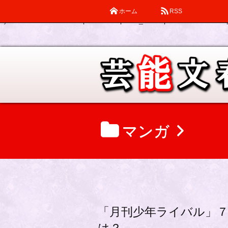
ホーム
RSS
Warning
: Declaration of description_walker::start_el(&$output, $item
0) in
/home/katsube/remi-piatek.com/public_html/wp-content/themes/d
マンガ
「月刊少年ライバル」７