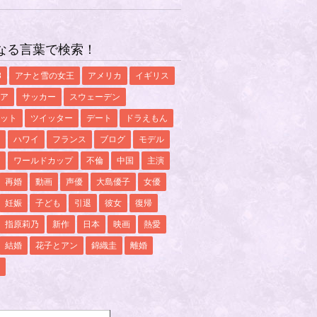
なる言葉で検索！
8
アナと雪の女王
アメリカ
イギリス
ア
サッカー
スウェーデン
ット
ツイッター
デート
ドラえもん
ハワイ
フランス
ブログ
モデル
ワールドカップ
不倫
中国
主演
再婚
動画
声優
大島優子
女優
妊娠
子ども
引退
彼女
復帰
指原莉乃
新作
日本
映画
熱愛
結婚
花子とアン
錦織圭
離婚