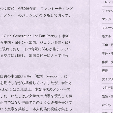
トレン
少女時代」が30日午前、ファンミーティング
ファッ
か、メンバーのジェシカが姿を現しておらず、
マンガ
ミュー
’ Generation 1st Fan Party」に参加
モデル
から中国・深センへ出国。ジェシカを除く残り
不倫・
に現れており、その背景に関心が集まってい
事件・
まま空港に到着し、出国ロビーに入って行っ
俳優・
声優
の中国版Twitter「微博（weibo）」に
女子ア
ルを期待しながら準備していましたが、会社と
女性芸
らわたしはこれ以上、少女時代のメンバーで
ました。わたしは少女時代の活動を優先して積
妊娠・
、正当ではない理由でこのような通知を受けて
役立ち
という文章を掲載し、本人真偽に視線が集まっ