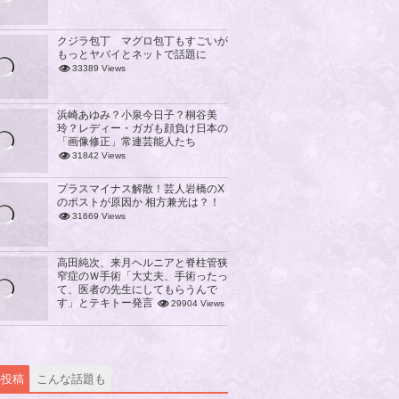
クジラ包丁 マグロ包丁もすごいが
もっとヤバイとネットで話題に
33389 Views
浜崎あゆみ？小泉今日子？桐谷美
玲？レディー・ガガも顔負け日本の
「画像修正」常連芸能人たち
31842 Views
プラスマイナス解散！芸人岩橋のX
のポストが原因か 相方兼光は？！
31669 Views
高田純次、来月ヘルニアと脊柱管狭
窄症のＷ手術「大丈夫、手術ったっ
て、医者の先生にしてもらうんで
す」とテキトー発言
29904 Views
の投稿
こんな話題も