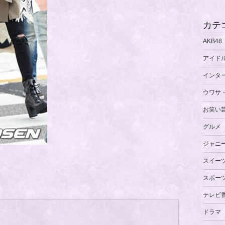
カテ
AKB48
アイド
インタ
ウワサ
お笑い
グルメ
ジャニ
スイー
スポー
テレビ
ドラマ