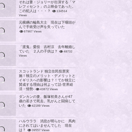
それは妻・ジョリーが出演する「マ
レフィセント」の上映会であった。
この犯人は・・・？
134514
Views
元横綱の輪島大士 現在は下咽頭が
んで手術受け声を失っていた
67967 Views
「渡鬼」愛役 吉村涼 去年離婚し
ていた ２人の子供は？
48732
Views
スコットランド 独立住民投票実
施！独立のメリット・デメリットと
イギリスへの影響は？！てか独立に
賛成する理由は何よって話-世界経
済・情勢-
43872 Views
ダンカンの妻、飯塚初美さんが47
歳の若さで死去。乳がんと闘病して
いた
42189 Views
ハルウララ 消息が明らかに 馬肉
にされてはいませんでした 現在
は？
39557 Views