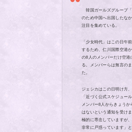
韓国ガールズグループ「
のため中国へ出国したな
注目を集めている。
「少女時代」はこの日午前「Girls
するため、仁川国際空港
の8人のメンバーだけ空港
る。メンバーらは無言の
た。
ジェシカはこの日明け方、自身
「近づく公式スケジュー
メンバー8人からきょうか
はないという通知を受け
極的に専念していますが
非常に戸惑っています」