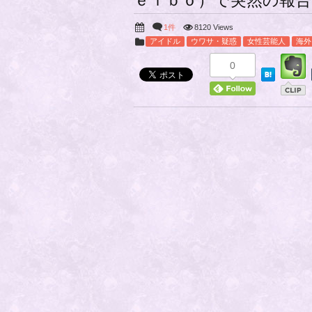
ｅｉｂｏ）で突然の報告
1件
8120 Views
アイドル
ウワサ・疑惑
女性芸能人
海外
0