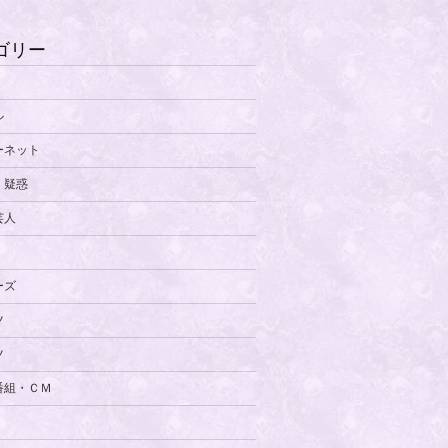
ゴリー
ル
ーネット
・疑惑
芸人
ーズ
ツ
ツ
番組・ＣＭ