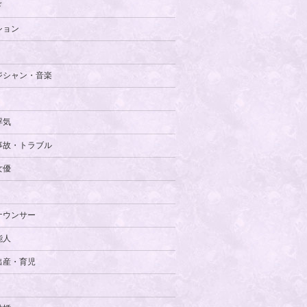
ド
ション
ジシャン・音楽
浮気
事故・トラブル
女優
ナウンサー
能人
出産・育児