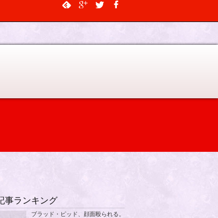
$output, $data_object, $depth = 0, $args = NULL, $current_object_id =
記事ランキング
ブラッド・ピッド、顔面殴られる。