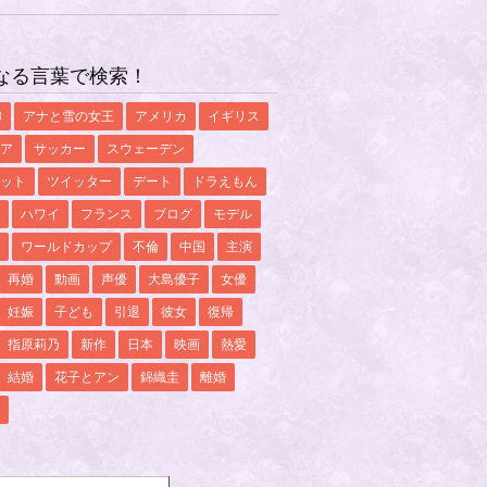
なる言葉で検索！
8
アナと雪の女王
アメリカ
イギリス
ア
サッカー
スウェーデン
ット
ツイッター
デート
ドラえもん
ハワイ
フランス
ブログ
モデル
ワールドカップ
不倫
中国
主演
再婚
動画
声優
大島優子
女優
妊娠
子ども
引退
彼女
復帰
指原莉乃
新作
日本
映画
熱愛
結婚
花子とアン
錦織圭
離婚