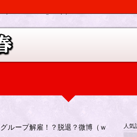
, $depth, $args) should be compatible with Walker_Nav_Menu::start_el(&
p-elplano/inc/scr/custom_menu.php
on line
0
人気
グループ解雇！？脱退？微博（ｗ