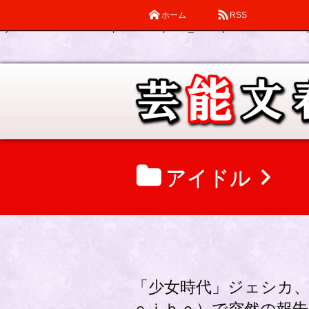
ホーム
RSS
Warning
: Declaration of description_walker::start_el(&$output, $item
0) in
/home/katsube/remi-piatek.com/public_html/wp-content/themes/d
アイドル
「少女時代」ジェシカ、