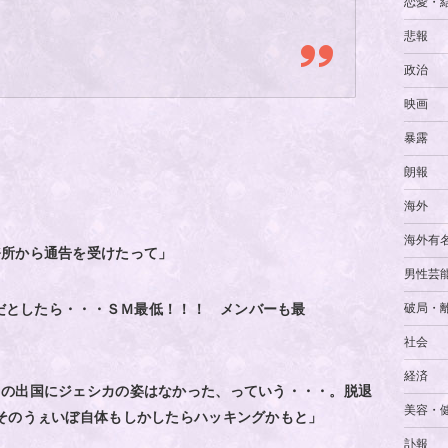
恋愛・
悲報
政治
映画
暴露
朗報
海外
海外有
務所から通告を受けたって」
男性芸
破局・
とだとしたら・・・ＳＭ最低！！！ メンバーも最
社会
経済
日の出国にジェシカの姿はなかった、っていう・・・。脱退
美容・
そのうぇいぼ自体もしかしたらハッキングかもと」
訃報