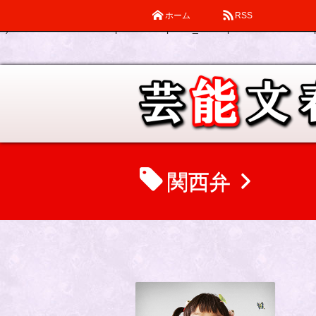
ホーム
RSS
Warning
: Declaration of description_walker::start_el(&$output, $item
0) in
/home/katsube/remi-piatek.com/public_html/wp-content/themes/d
関西弁