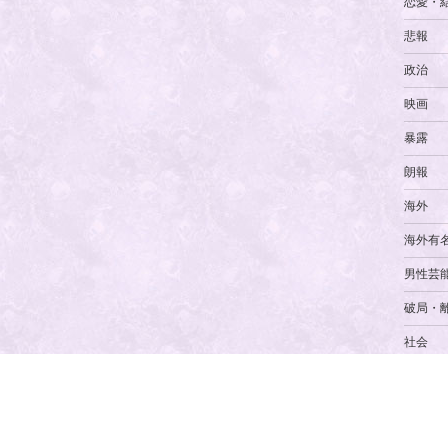
恋愛・
悲報
政治
映画
暴露
朗報
海外
海外有
男性芸
破局・
社会
経済
美容・
訃報