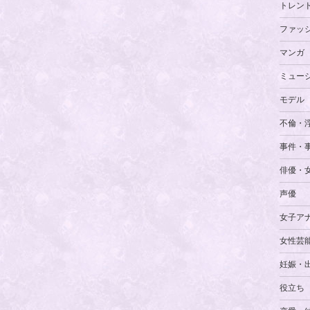
トレン
ファッ
マンガ
ミュー
モデル
不倫・
事件・
俳優・
声優
女子ア
女性芸
妊娠・
役立ち