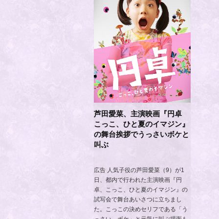
芦田愛菜、主演映画『円卓
こっこ、ひと夏のイマジン』
の舞台挨拶でうっさいボケと
叫ぶ
広告 人気子役の芦田愛菜（9）が1
日、都内で行われた主演映画『円
卓、こっこ、ひと夏のイマジン』の
試写会で舞台あいさつに立ちまし
た。こっこの決めセリフである「う
っさい、ボケ」と元気に叫ぶ場面も