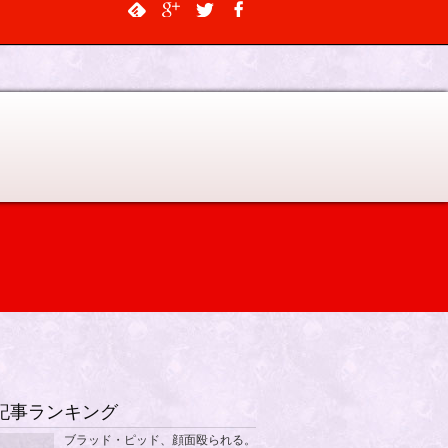
$output, $data_object, $depth = 0, $args = NULL, $current_object_id =
記事ランキング
ブラッド・ピッド、顔面殴られる。