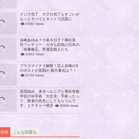
クジラ包丁 マグロ包丁もすごいが
もっとヤバイとネットで話題に
33392 Views
浜崎あゆみ？小泉今日子？桐谷美
玲？レディー・ガガも顔負け日本の
「画像修正」常連芸能人たち
31842 Views
プラスマイナス解散！芸人岩橋のX
のポストが原因か 相方兼光は？！
31724 Views
高田純次、来月ヘルニアと脊柱管狭
窄症のＷ手術「大丈夫、手術ったっ
て、医者の先生にしてもらうんで
す」とテキトー発言
29908 Views
の投稿
こんな話題も