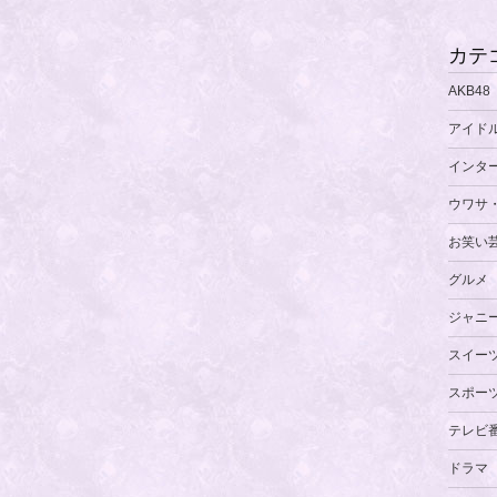
カテ
AKB48
アイド
インタ
ウワサ
お笑い
グルメ
ジャニ
スイー
スポー
テレビ
ドラマ