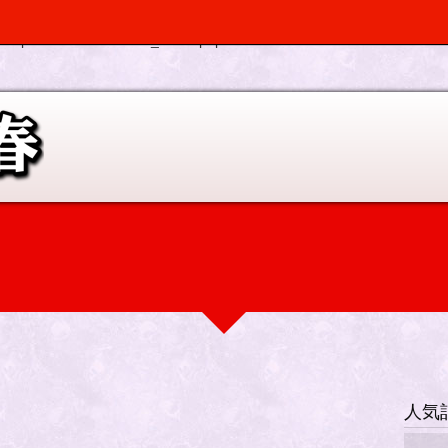
, $depth, $args) should be compatible with Walker_Nav_Menu::start_el(&
p-elplano/inc/scr/custom_menu.php
on line
0
人気