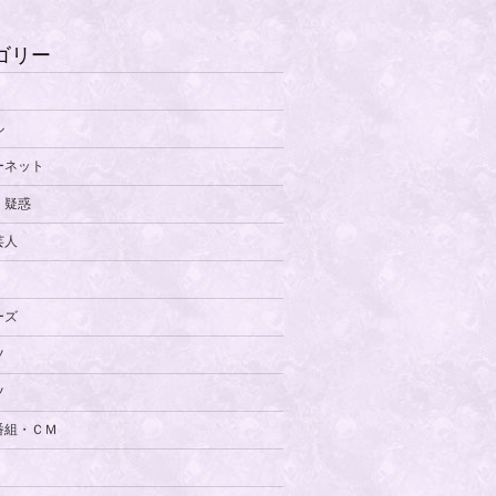
ゴリー
ル
ーネット
・疑惑
芸人
ーズ
ツ
ツ
番組・ＣＭ