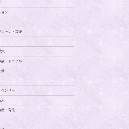
ド
ション
ジシャン・音楽
浮気
事故・トラブル
女優
ナウンサー
能人
出産・育児