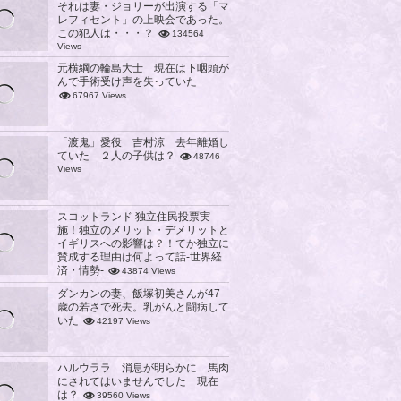
それは妻・ジョリーが出演する「マ
レフィセント」の上映会であった。
この犯人は・・・？
134564
Views
元横綱の輪島大士 現在は下咽頭が
んで手術受け声を失っていた
67967 Views
「渡鬼」愛役 吉村涼 去年離婚し
ていた ２人の子供は？
48746
Views
スコットランド 独立住民投票実
施！独立のメリット・デメリットと
イギリスへの影響は？！てか独立に
賛成する理由は何よって話-世界経
済・情勢-
43874 Views
ダンカンの妻、飯塚初美さんが47
歳の若さで死去。乳がんと闘病して
いた
42197 Views
ハルウララ 消息が明らかに 馬肉
にされてはいませんでした 現在
は？
39560 Views