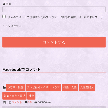
名前
次回のコメントで使用するためブラウザーに自分の名前、メールアドレス、サ
イトを保存する。
Facebookでコメント
ウワサ・疑惑
テレビ番組・ＣＭ
ドラマ
俳優・女優
女性芸能人
妊娠・出産・育児
社会
コメント
0件
6436 Views