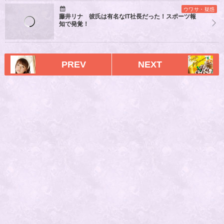
ウワサ・疑惑
藤井リナ 彼氏は有名なIT社長だった！スポーツ報
知で発覚！
PREV
NEXT