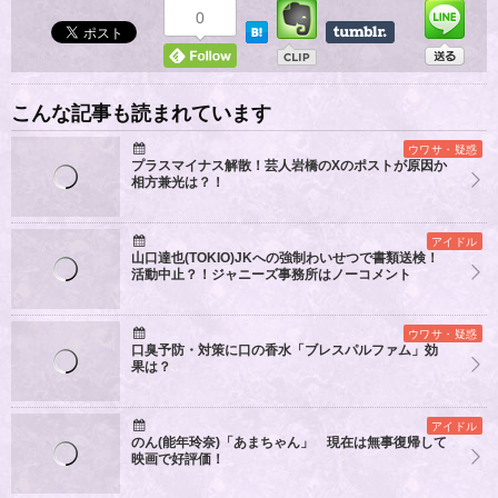
0
こんな記事も読まれています
ウワサ・疑惑
プラスマイナス解散！芸人岩橋のXのポストが原因か
相方兼光は？！
アイドル
山口達也(TOKIO)JKへの強制わいせつで書類送検！
活動中止？！ジャニーズ事務所はノーコメント
ウワサ・疑惑
口臭予防・対策に口の香水「ブレスパルファム」効
果は？
アイドル
のん(能年玲奈)「あまちゃん」 現在は無事復帰して
映画で好評価！