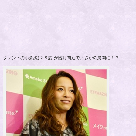
タレントの小森純(２８歳)が臨月間近でまさかの展開に！？