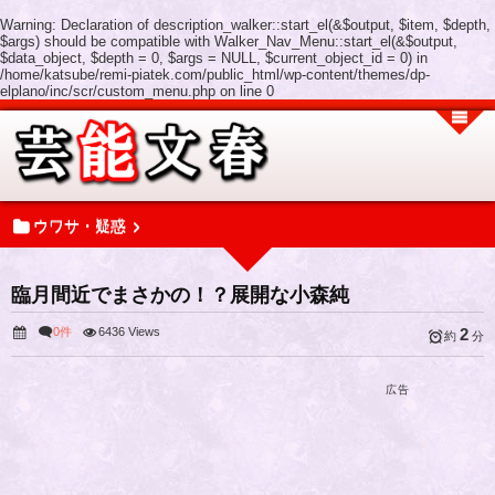
Warning
: Declaration of description_walker::start_el(&$output, $item, $depth,
$args) should be compatible with Walker_Nav_Menu::start_el(&$output,
$data_object, $depth = 0, $args = NULL, $current_object_id = 0) in
/home/katsube/remi-piatek.com/public_html/wp-content/themes/dp-
elplano/inc/scr/custom_menu.php
on line
0
ウワサ・疑惑
臨月間近でまさかの！？展開な小森純
0件
6436 Views
2
約
分
広告