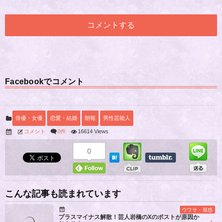
Facebookでコメント
俳優・女優
恋愛・結婚
朗報
男性芸能人
コメント
0件
16614 Views
0
こんな記事も読まれています
ウワサ・疑惑
プラスマイナス解散！芸人岩橋のXのポストが原因か