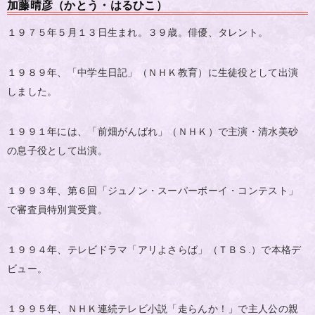
加藤晴彦（かとう・はるひこ）
１９７５年５月１３日生まれ。３９歳。俳優、タレント。
１９８９年、「中学生日記」（ＮＨＫ教育）に生徒役として出演
しました。
１９９１年には、「前畑がんばれ」（ＮＨＫ）で主演・清水美砂
の息子役として出演。
１９９３年、第６回「ジュノン・スーパーボーイ・コンテスト」
で審査員特別賞受賞。
１９９４年、テレビドラマ「アリよさらば」（ＴＢＳ.）で本格デ
ビュー。
１９９５年、ＮＨＫ連続テレビ小説「走らんか！」で主人公の親