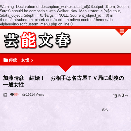
Warning
: Declaration of description_walker::start_el(&$output, $item, $depth,
$args) should be compatible with Walker_Nav_Menu::start_el(&$output,
$data_object, $depth = 0, $args = NULL, $current_object_id = 0) in
/home/katsube/remi-piatek.com/public_html/wp-content/themes/dp-
elplano/inc/scr/custom_menu.php
on line
0
俳優・女優
加藤晴彦 結婚！ お相手は名古屋ＴＶ局に勤務の
一般女性
0件
16614 Views
3
約
分
広告