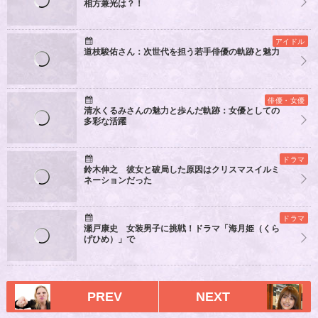
相方兼光は？！
アイドル
道枝駿佑さん：次世代を担う若手俳優の軌跡と魅力
俳優・女優
清水くるみさんの魅力と歩んだ軌跡：女優としての
多彩な活躍
ドラマ
鈴木伸之 彼女と破局した原因はクリスマスイルミ
ネーションだった
ドラマ
瀬戸康史 女装男子に挑戦！ドラマ「海月姫（くら
げひめ）」で
PREV
NEXT