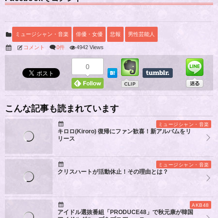
ミュージシャン・音楽
俳優・女優
悲報
男性芸能人
コメント
0件
4942 Views
0
こんな記事も読まれています
ミュージシャン・音楽
キロロ(Kiroro) 復帰にファン歓喜！新アルバムをリ
リース
ミュージシャン・音楽
クリスハートが活動休止！その理由とは？
AKB48
アイドル選抜番組「PRODUCE48」で秋元康が韓国