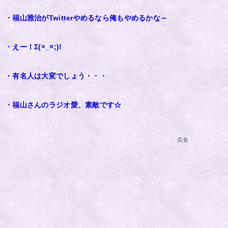
・福山雅治がTwitterやめるなら俺もやめるかな～
・えー！Σ(×_×;)!
・有名人は大変でしょう・・・
・福山さんのラジオ愛、素敵です☆
広告