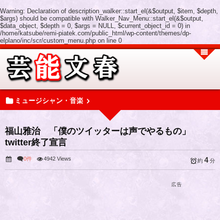
Warning
: Declaration of description_walker::start_el(&$output, $item, $depth,
$args) should be compatible with Walker_Nav_Menu::start_el(&$output,
$data_object, $depth = 0, $args = NULL, $current_object_id = 0) in
/home/katsube/remi-piatek.com/public_html/wp-content/themes/dp-
elplano/inc/scr/custom_menu.php
on line
0
ミュージシャン・音楽
福山雅治 「僕のツイッターは声でやるもの」
twitter終了宣言
0件
4942 Views
4
約
分
広告