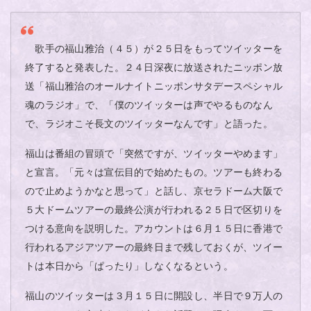
歌手の福山雅治（４５）が２５日をもってツイッターを
終了すると発表した。２４日深夜に放送されたニッポン放
送「福山雅治のオールナイトニッポンサタデースペシャル
魂のラジオ」で、「僕のツイッターは声でやるものなん
で、ラジオこそ長文のツイッターなんです」と語った。
福山は番組の冒頭で「突然ですが、ツイッターやめます」
と宣言。「元々は宣伝目的で始めたもの。ツアーも終わる
ので止めようかなと思って」と話し、京セラドーム大阪で
５大ドームツアーの最終公演が行われる２５日で区切りを
つける意向を説明した。アカウントは６月１５日に香港で
行われるアジアツアーの最終日まで残しておくが、ツイー
トは本日から「ぱったり」しなくなるという。
福山のツイッターは３月１５日に開設し、半日で９万人の