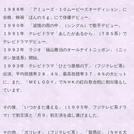
１９８８年 「アミューズ・１０ムービーズオーディション」に
合格、映画「ほんの５ｇ」にて俳優デビュー。
１９９０年 「追憶の雨の中」（シングル）で歌手デビュー。
１９９１年 テレビドラマ「あしたがあるから」（ＴＢＳ系）で
テレビドラマデビュー。
１９９２年 ラジオ「福山雅治のオールナイトニッポン」（ニッ
ポン放送系）開始。
１９９３年 テレビドラマ「ひとつ屋根の下」（フジテレビ系）
出演。平均視聴率２８．４％、最高視聴率３７．８％の大ヒット
に。また、「ＭＥＬＯＤＹ」でＮＨＫの紅白歌合戦に初出場もし
ています。
その後、「いつかまた逢える」（１９９５年、フジテレビ系ドラ
マ）で初主演と「月９」初主演を成し遂げました。
その他、「ガリレオ」（フジテレビ系）、「龍馬伝」（ＮＨＫ大