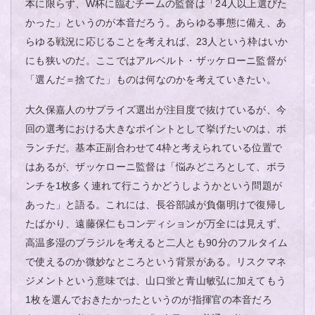
本に限らず、W杯に臨むチームの監督は「24人以上選びた
かった」というのが本音だろう。あらゆる事態に備え、あ
らゆる戦況に応じることを考えれば、23人という枠はいか
にも狭いのだ。ここではアルベルト・ザッケローニ監督が
「選んだ＝捨てた」ものは何なのかを考えていきたい。
大久保嘉人のサプライズ選出が注目度で抜けているが、今
回の選考における大きなポイントとして挙げたいのは、ボ
ランチだ。基本正副合わせて4枠と考えられている位置で
はあるが、ザッケローニ監督は「悩みどころとして、ボラ
ンチを1枚多く連れて行こうかどうしようかという問題が
あった」と語る。これには、長谷部誠が負傷明けで復帰し
たばかり、遠藤保仁もコンディションが万全には見えず、
高温多湿のブラジルを考えると二人とも90分のフルタイム
で使えるのか微妙なところという背景がある。リスクマネ
ジメントという意味では、山口蛍と青山敏弘に加えてもう
1枚を選んでおきたかったというのが指揮官の本音だろ