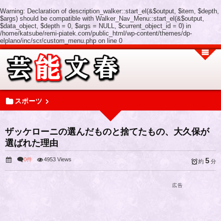
Warning
: Declaration of description_walker::start_el(&$output, $item, $depth,
$args) should be compatible with Walker_Nav_Menu::start_el(&$output,
$data_object, $depth = 0, $args = NULL, $current_object_id = 0) in
/home/katsube/remi-piatek.com/public_html/wp-content/themes/dp-
elplano/inc/scr/custom_menu.php
on line
0
スポーツ
ザッケローニの選んだものと捨てたもの、大久保が
選ばれた理由
0件
4953 Views
5
約
分
広告