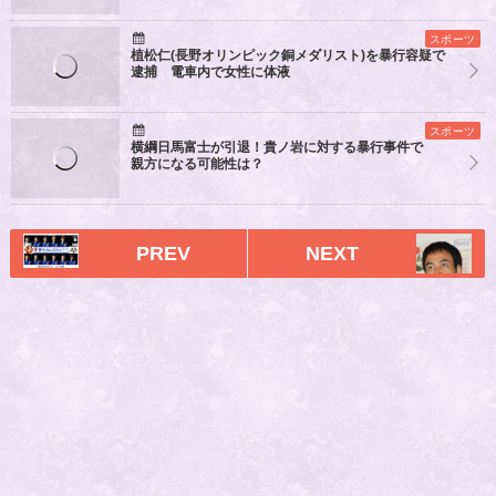
スポーツ
植松仁(長野オリンピック銅メダリスト)を暴行容疑で
逮捕 電車内で女性に体液
スポーツ
横綱日馬富士が引退！貴ノ岩に対する暴行事件で
親方になる可能性は？
PREV
NEXT