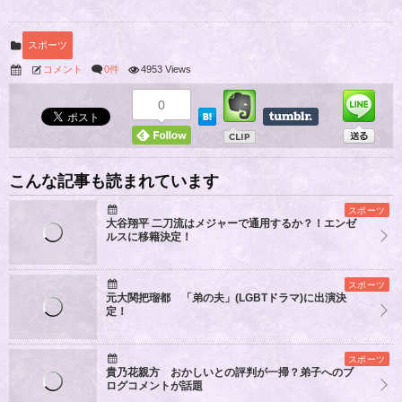
スポーツ
コメント
0件
4953 Views
0
こんな記事も読まれています
スポーツ
大谷翔平 二刀流はメジャーで通用するか？！エンゼ
ルスに移籍決定！
スポーツ
元大関把瑠都 「弟の夫」(LGBTドラマ)に出演決
定！
スポーツ
貴乃花親方 おかしいとの評判が一掃？弟子へのブ
ログコメントが話題