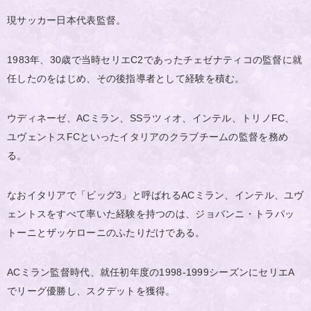
現サッカー日本代表監督。
1983年、30歳で当時セリエC2であったチェゼナティコの監督に就
任したのをはじめ、その後指導者として経験を積む。
ウディネーゼ、ACミラン、SSラツィオ、インテル、トリノFC、
ユヴェントスFCといったイタリアのクラブチームの監督を務め
る。
なおイタリアで「ビッグ3」と呼ばれるACミラン、インテル、ユヴ
ェントスをすべて率いた経験を持つのは、ジョバンニ・トラパッ
トーニとザッケローニのふたりだけである。
ACミラン監督時代、就任初年度の1998-1999シーズンにセリエA
でリーグ優勝し、スクデットを獲得。