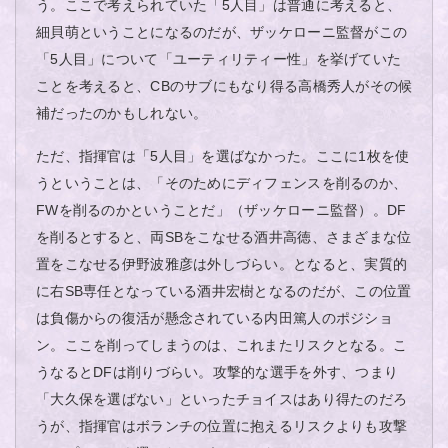
う。ここで考えられていた「5人目」は普通に考えると、
細貝萌ということになるのだが、ザッケローニ監督がこの
「5人目」について「ユーティリティー性」を挙げていた
ことを考えると、CBのサブにもなり得る高橋秀人がその候
補だったのかもしれない。
ただ、指揮官は「5人目」を選ばなかった。ここに1枚を使
うということは、「そのためにディフェンスを削るのか、
FWを削るのかということだ」（ザッケローニ監督）。DF
を削るとすると、両SBをこなせる酒井高徳、さまざまな位
置をこなせる伊野波雅彦は外しづらい。となると、実質的
に右SB専任となっている酒井宏樹となるのだが、この位置
は負傷からの復活が懸念されている内田篤人のポジショ
ン。ここを削ってしまうのは、これまたリスクとなる。こ
うなるとDFは削りづらい。攻撃的な選手を外す、つまり
「大久保を選ばない」といったチョイスはあり得たのだろ
うが、指揮官はボランチの位置に抱えるリスクよりも攻撃