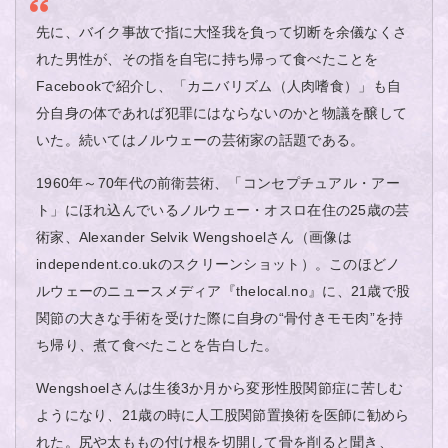
先に、バイク事故で指に大怪我を負って切断を余儀なくさ
れた男性が、その指を自宅に持ち帰って食べたことを
Facebookで紹介し、「カニバリズム（人肉嗜食）」も自
分自身の体であれば犯罪にはならないのかと物議を醸して
いた。続いてはノルウェーの芸術家の話題である。
1960年～70年代の前衛芸術、「コンセプチュアル・アー
ト」にほれ込んでいるノルウェー・オスロ在住の25歳の芸
術家、Alexander Selvik Wengshoelさん（画像は
independent.co.ukのスクリーンショット）。このほどノ
ルウェーのニュースメディア『thelocal.no』に、21歳で股
関節の大きな手術を受けた際に自身の“骨付きモモ肉”を持
ち帰り、煮て食べたことを告白した。
Wengshoelさんは生後3か月から変形性股関節症に苦しむ
ようになり、21歳の時に人工股関節置換術を医師に勧めら
れた。尻や太ももの付け根を切開して骨を削ると聞き、