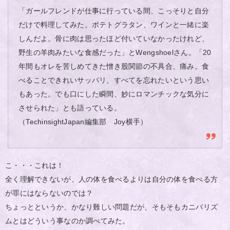
「ガールフレンドが仕事に行っている間、こっそりと自分
だけで料理してみた。ポテトグラタン、ワインと一緒に楽
しんだよ。骨に肉は思ったほど付いていなかったけれど、
野生の羊肉みたいな食感だった」とWengshoelさん。「20
年間もオレを苦しめてきた憎き股関節の不具合、痛み。食
べることできれいサッパリ、すべてを忘れたいという思い
もあった。でも口にした瞬間、妙にロマンチックな気分に
させられた」とも語っている。
（TechinsightJapan編集部 Joy横手）
こ・・・これは！
全く理解できないが、人の体を食べるよりは自分の体を食べる方
が罪にはならないのでは？
ちょっとというか、かなり難しい問題だが、そもそもカニバリズ
ムとはどういう事なのか調べてみた。