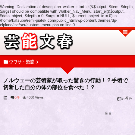
Warning
: Declaration of description_walker::start_el(&$output, $item, $depth,
$args) should be compatible with Walker_Nav_Menu::start_el(&$output,
$data_object, $depth = 0, $args = NULL, $current_object_id = 0) in
/home/katsube/remi-piatek.com/public_html/wp-content/themes/dp-
elplano/inc/scr/custom_menu.php
on line
0
ウワサ・疑惑
ノルウェーの芸術家が取った驚きの行動！？手術で
切断した自分の体の部位を食べた！？
0件
4680 Views
4
約
分
広告