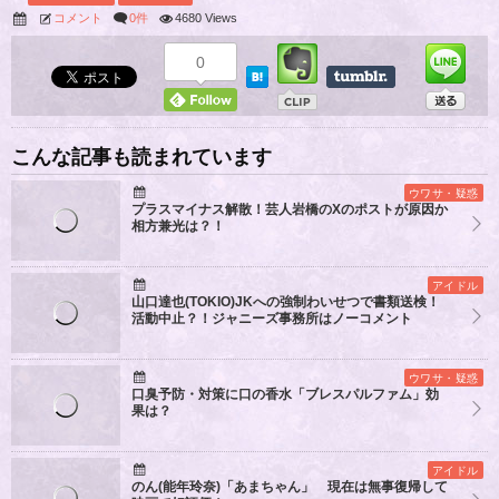
コメント
0件
4680 Views
0
こんな記事も読まれています
ウワサ・疑惑
プラスマイナス解散！芸人岩橋のXのポストが原因か
相方兼光は？！
アイドル
山口達也(TOKIO)JKへの強制わいせつで書類送検！
活動中止？！ジャニーズ事務所はノーコメント
ウワサ・疑惑
口臭予防・対策に口の香水「ブレスパルファム」効
果は？
アイドル
のん(能年玲奈)「あまちゃん」 現在は無事復帰して