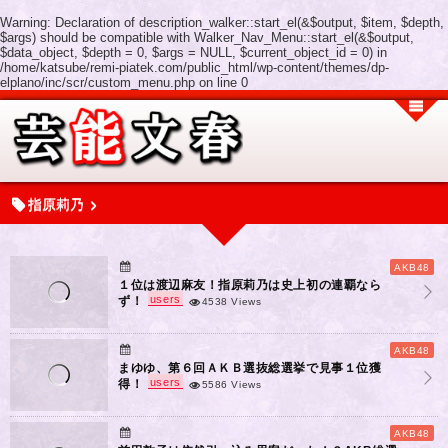
Warning
: Declaration of description_walker::start_el(&$output, $item, $depth,
$args) should be compatible with Walker_Nav_Menu::start_el(&$output,
$data_object, $depth = 0, $args = NULL, $current_object_id = 0) in
/home/katsube/remi-piatek.com/public_html/wp-content/themes/dp-
elplano/inc/scr/custom_menu.php
on line
0
指原莉乃
AKB48
１位は渡辺麻友！指原莉乃は史上初の連覇なら
users
ず！
4538 Views
AKB48
まゆゆ、第６回ＡＫＢ選抜総選挙で見事１位獲
users
得！
5586 Views
AKB48