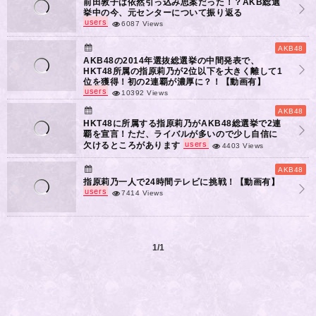
前田敦子は依然引っ込み思案だった！？AKB総選
挙中の今、元センターについて振り返る
users
6087 Views
AKB48
AKB48の2014年選抜総選挙の中間発表で、
HKT48所属の指原莉乃が2位以下を大きく離して1
位を獲得！初の2連覇が濃厚に？！【動画有】
users
10392 Views
AKB48
HKT48に所属する指原莉乃がAKB48総選挙で2連
覇を宣言！ただ、ライバルが多いので少し自信に
users
欠けるところがあります
4403 Views
AKB48
指原莉乃一人で24時間テレビに挑戦！【動画有】
users
7414 Views
1/1