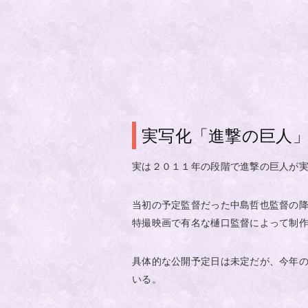
実写化「進撃の巨人
実は２０１１年の段階で進撃の巨人が
当初の予定監督だった中島哲也監督の
特撮映画で有名な樋口監督によって制
具体的な公開予定日は未定だが、今年
いる。