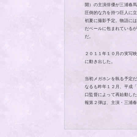
開）の主演俳優が三浦春
圧倒的な力を持つ巨人に
初夏に撮影予定。物語に
だベールに包まれている
だ。
２０１１年１０月の実写映
に動き出した。
当初メガホンを執る予定
なるも昨年１２月、平成
口監督によって再始動し
報第２弾は、主演・三浦