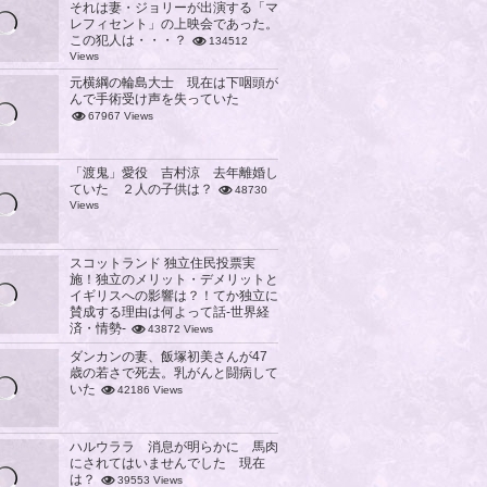
それは妻・ジョリーが出演する「マ
レフィセント」の上映会であった。
この犯人は・・・？
134512
Views
元横綱の輪島大士 現在は下咽頭が
んで手術受け声を失っていた
67967 Views
「渡鬼」愛役 吉村涼 去年離婚し
ていた ２人の子供は？
48730
Views
スコットランド 独立住民投票実
施！独立のメリット・デメリットと
イギリスへの影響は？！てか独立に
賛成する理由は何よって話-世界経
済・情勢-
43872 Views
ダンカンの妻、飯塚初美さんが47
歳の若さで死去。乳がんと闘病して
いた
42186 Views
ハルウララ 消息が明らかに 馬肉
にされてはいませんでした 現在
は？
39553 Views