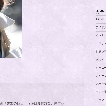
カテ
AKB48
アイド
インタ
ウワサ
お笑い
グルメ
ジャニ
スイー
スポー
テレビ
ドラマ
映画「進撃の巨人」（樋口真嗣監督、来年公