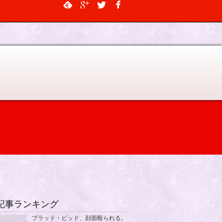
$output, $data_object, $depth = 0, $args = NULL, $current_object_id =
記事ランキング
ブラッド・ピッド、顔面殴られる。