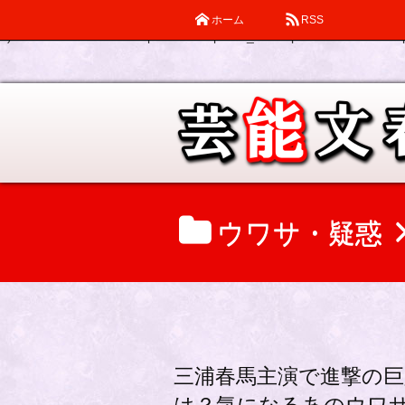
ホーム
RSS
Warning
: Declaration of description_walker::start_el(&$output, $item
0) in
/home/katsube/remi-piatek.com/public_html/wp-content/themes/d
ウワサ・疑惑
三浦春馬主演で進撃の巨