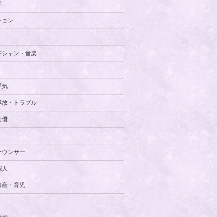
ド
ション
ジシャン・音楽
浮気
事故・トラブル
女優
ナウンサー
能人
出産・育児