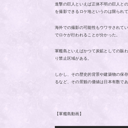
進撃の巨人といえば正体不明の巨人と
を撮影できるロケ地というのは限られ
海外での撮影の可能性もウワサされて
でロケが行われることが分かった。
軍艦島といえばかつて炭鉱としての賑
り禁止区域がある。
しかし、その歴史的背景や建築物の保
るなど、その景観の価値は日本有数で
【軍艦島動画】