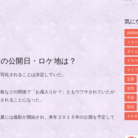
気に
AKB4
イタリ
ダイエ
」の公開日・ロケ地は？
ドラマ
ライブ
実写化されることは決定していた。
交際
女性
降板などの関係で「お蔵入りか？」ともウワサされていたが
手術
作されることになった。
現在
ＡＫＢ
の夏には撮影が開始され、来年２０１５年の公開を予定して