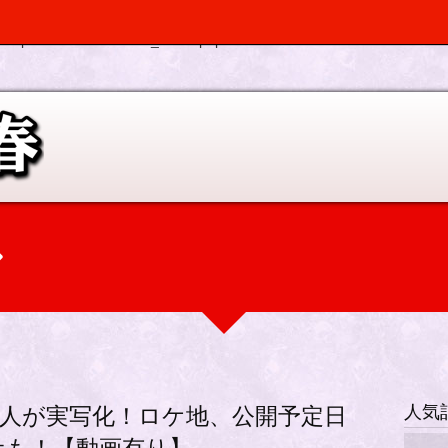
, $depth, $args) should be compatible with Walker_Nav_Menu::start_el(&
p-elplano/inc/scr/custom_menu.php
on line
0
人気
人が実写化！ロケ地、公開予定日