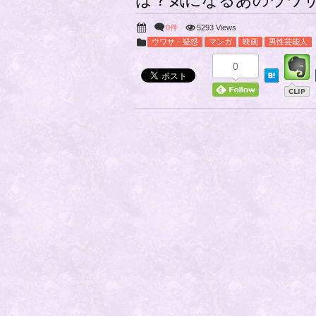
は？気になるあのウワ
0件
5293 Views
ウワサ・疑惑
マンガ
映画
男性芸能人
0