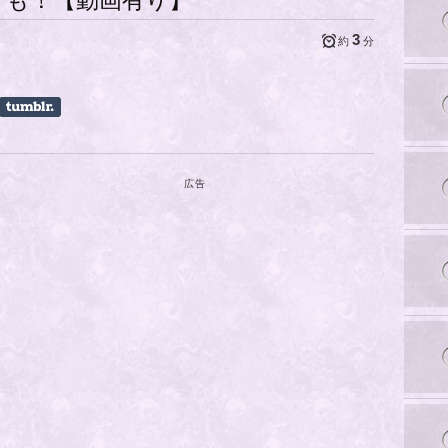
サも！【動画有り】
3
約
分
広告