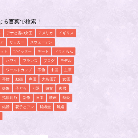
なる言葉で検索！
8
アナと雪の女王
アメリカ
イギリス
ア
サッカー
スウェーデン
ット
ツイッター
デート
ドラえもん
ハワイ
フランス
ブログ
モデル
ワールドカップ
不倫
中国
主演
再婚
動画
声優
大島優子
女優
妊娠
子ども
引退
彼女
復帰
指原莉乃
新作
日本
映画
熱愛
結婚
花子とアン
錦織圭
離婚