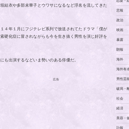
恋愛・
新垣結衣や多部未華子とウワサになるなど浮名を流してきた
悲報
政治
０１４年１月にフジテレビ系列で放送されてたドラマ「僕が
映画
側索硬化症に冒されながらも今を生き抜く男性を演じ好評を
暴露
朗報
海外
」にも出演するなどいま勢いのある俳優だ。
海外有
男性芸
広告
破局・
社会
経済
美容・
訃報