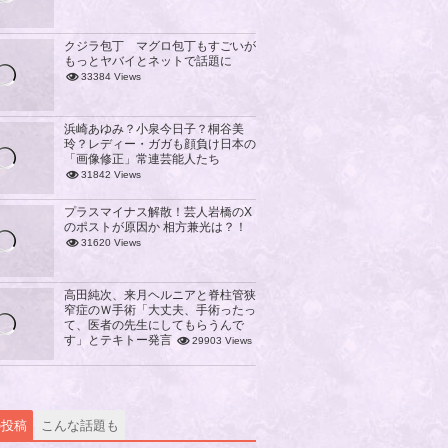
クジラ包丁 マグロ包丁もすごいが
もっとヤバイとネットで話題に
33384 Views
浜崎あゆみ？小泉今日子？桐谷美
玲？レディー・ガガも顔負け日本の
「画像修正」常連芸能人たち
31842 Views
プラスマイナス解散！芸人岩橋のX
のポストが原因か 相方兼光は？！
31620 Views
高田純次、来月ヘルニアと脊柱管狭
窄症のＷ手術「大丈夫、手術ったっ
て、医者の先生にしてもらうんで
す」とテキトー発言
29903 Views
の投稿
こんな話題も