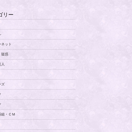
ゴリー
ル
ーネット
・疑惑
芸人
ーズ
ツ
ツ
番組・ＣＭ