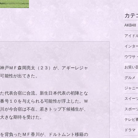
カテ
AKB48
アイド
インタ
ウワサ
お笑い
神戸ＭＦ森岡亮太（２３）が、アギーレジャ
う可能性が出てきた。
グルメ
ジャニ
った代表合宿に合流。新生日本代表の初陣とな
スイー
背番号１０を与えられる可能性が浮上した。Ｗ
香川が今合宿は不在。若きトップ下候補生が、
スポー
て大きな期待を受けた。
テレビ
ドラマ
番を背負ったＭＦ香川が、ドルトムント移籍の