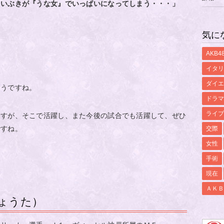
といぶきが『うな女』でいっぱいになってしまう・・・」
気に
AKB4
イタリ
ダイエ
ようですね。
ドラマ
ライブ
ますが、そこで活躍し、また今後の試合でも活躍して、ぜひ
ですね。
交際
女性
手術
現在
ＡＫＢ
ょうた）