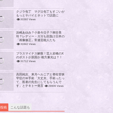
クジラ包丁 マグロ包丁もすごいが
もっとヤバイとネットで話題に
33392 Views
浜崎あゆみ？小泉今日子？桐谷美
玲？レディー・ガガも顔負け日本の
「画像修正」常連芸能人たち
31842 Views
プラスマイナス解散！芸人岩橋のX
のポストが原因か 相方兼光は？！
31712 Views
高田純次、来月ヘルニアと脊柱管狭
窄症のＷ手術「大丈夫、手術ったっ
て、医者の先生にしてもらうんで
す」とテキトー発言
29906 Views
の投稿
こんな話題も