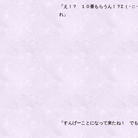
「え！？ １０番もらうん！？Σ（・□
れ」
「すんげーことになって来たね！ で