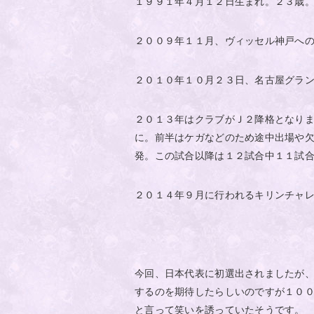
１９９１年４月１２日生まれ。２３歳
２００９年１１月、ヴィッセル神戸へ
２０１０年１０月２３日、名古屋グラ
２０１３年はクラブがＪ２降格となり
に。前半はケガなどのため途中出場や
発。この試合以降は１２試合中１１試
２０１４年９月に行われるキリンチャ
今回、日本代表に初選出されましたが
するのを期待したらしいのですが１０
と言って笑いを誘っていたそうです。