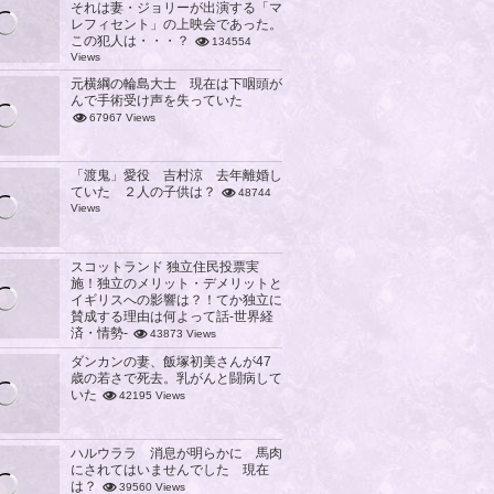
それは妻・ジョリーが出演する「マ
レフィセント」の上映会であった。
この犯人は・・・？
134554
Views
元横綱の輪島大士 現在は下咽頭が
んで手術受け声を失っていた
67967 Views
「渡鬼」愛役 吉村涼 去年離婚し
ていた ２人の子供は？
48744
Views
スコットランド 独立住民投票実
施！独立のメリット・デメリットと
イギリスへの影響は？！てか独立に
賛成する理由は何よって話-世界経
済・情勢-
43873 Views
ダンカンの妻、飯塚初美さんが47
歳の若さで死去。乳がんと闘病して
いた
42195 Views
ハルウララ 消息が明らかに 馬肉
にされてはいませんでした 現在
は？
39560 Views