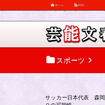
ホーム
RSS
Warning
: Declaration of description_walker::start_el(&$output, $item
0) in
/home/katsube/remi-piatek.com/public_html/wp-content/themes/d
スポーツ
サッカー日本代表 森岡