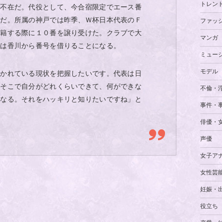
トレン
は不在だ。代役として、今合宿限定でエース番
うだ。所属の神戸では昨季、Ｗ杯日本代表のＦ
ファッ
移籍する際に１０番を譲り受けた。クラブで大
マンガ
では香川から番号を借りることになる。
ミュー
モデル
置かれている現状を把握したいです。代表は日
。そこで自分がどれくらいできて、何ができな
不倫・
になる。それをハッキリと知りたいですね」と
事件・
俳優・
声優
女子ア
女性芸
妊娠・
役立ち