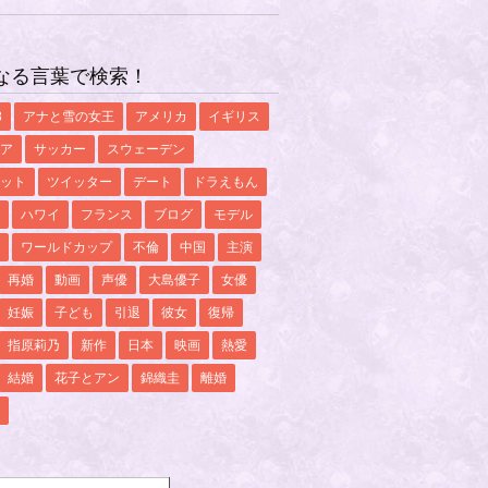
なる言葉で検索！
8
アナと雪の女王
アメリカ
イギリス
ア
サッカー
スウェーデン
ット
ツイッター
デート
ドラえもん
ハワイ
フランス
ブログ
モデル
ワールドカップ
不倫
中国
主演
再婚
動画
声優
大島優子
女優
妊娠
子ども
引退
彼女
復帰
指原莉乃
新作
日本
映画
熱愛
結婚
花子とアン
錦織圭
離婚