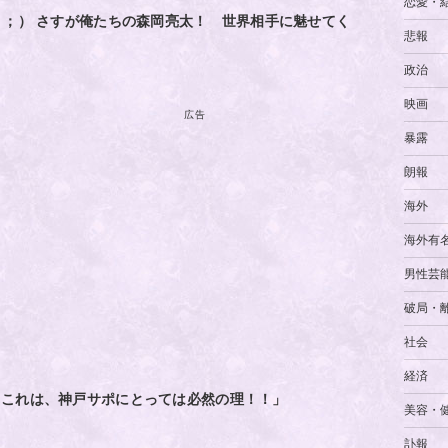
恋愛・
・；） さすが俺たちの森岡亮太！ 世界相手に魅せてく
悲報
政治
映画
広告
暴露
朗報
海外
海外有
男性芸
破局・
社会
経済
もこれは、神戸サポにとっては必然の理！！」
美容・
訃報