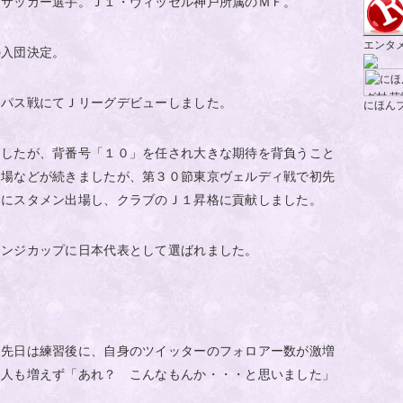
。サッカー選手。Ｊ１・ヴィッセル神戸所属のＭＦ。
エンタ
の入団決定。
ンパス戦にてＪリーグデビューしました。
にほん
ましたが、背番号「１０」を任され大きな期待を背負うこと
欠場などが続きましたが、第３０節東京ヴェルディ戦で初先
合にスタメン出場し、クラブのＪ１昇格に貢献しました。
レンジカップに日本代表として選ばれました。
、先日は練習後に、自身のツイッターのフォロアー数が激増
０人も増えず「あれ？ こんなもんか・・・と思いました」