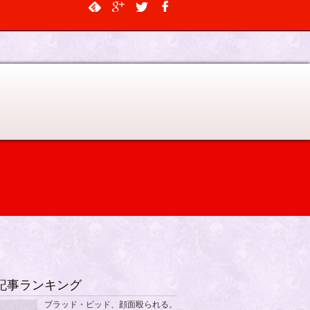
$output, $data_object, $depth = 0, $args = NULL, $current_object_id =
記事ランキング
ブラッド・ピッド、顔面殴られる。