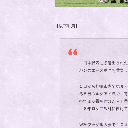
【以下引用】
日本代表に初選出された
パンのエース番号を背負
１日から札幌市内で始ま
る５日ウルグアイ戦で、
杯で１０番を付けたＭＦ
１８年ロシアＷ杯に向け
Ｗ杯ブラジル大会で１０