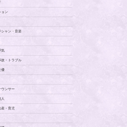
ド
ション
ジシャン・音楽
浮気
事故・トラブル
女優
ナウンサー
能人
出産・育児