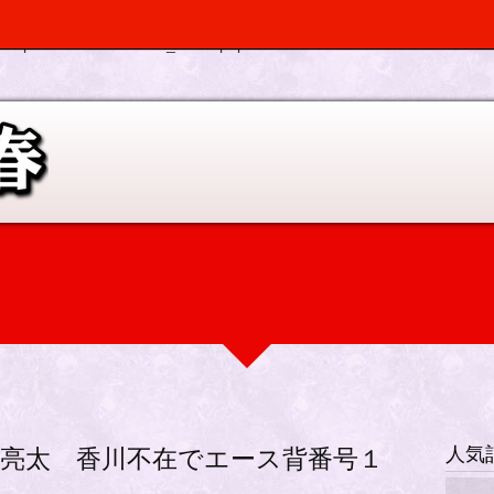
, $depth, $args) should be compatible with Walker_Nav_Menu::start_el(&
p-elplano/inc/scr/custom_menu.php
on line
0
人気
亮太 香川不在でエース背番号１