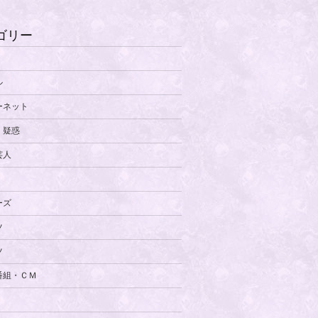
ゴリー
ル
ーネット
・疑惑
芸人
ーズ
ツ
ツ
番組・ＣＭ