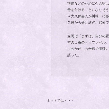
準備などのために今合宿
号を付けることになりそ
Ｗ大久保嘉人が川崎Ｆに
久保から受け継ぎ、代表
森岡は「まずは、自分の
本の１番のトップレベル
いのかがこの合宿で明確
語った。
ネットでは・・・