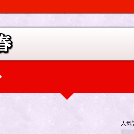
, $depth, $args) should be compatible with Walker_Nav_Menu::start_el(&
p-elplano/inc/scr/custom_menu.php
on line
0
人気