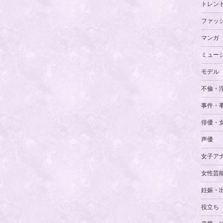
トレン
ファッ
マンガ
ミュー
モデル
不倫・
事件・
俳優・
声優
女子ア
女性芸
妊娠・
役立ち