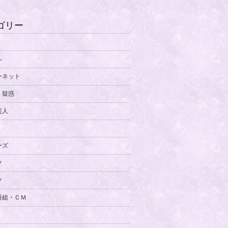
ゴリー
ル
ーネット
・疑惑
芸人
ーズ
ツ
ツ
番組・ＣＭ