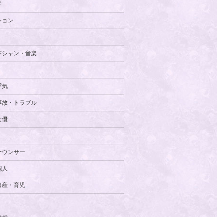
ド
ション
ジシャン・音楽
浮気
事故・トラブル
女優
ナウンサー
能人
出産・育児