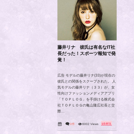
藤井リナ 彼氏は有名なIT社
長だった！スポーツ報知で発
覚！
広告 モデルの藤井リナ(33)が現在の
彼氏との関係をスクープされた。 人
気モデルの藤井リナ（３３）が、女
性向けファッションメディアアプリ
「ＴＯＰＬＯＧ」を手掛ける株式会
社ＴＯＰＬＯＧの亀山隆広社長と交
際…
users
0件
6002 Views