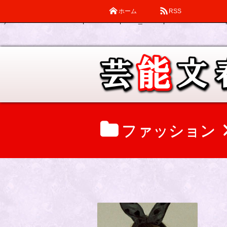
ホーム
RSS
Warning
: Declaration of description_walker::start_el(&$output, $item
0) in
/home/katsube/remi-piatek.com/public_html/wp-content/themes/d
ファッション