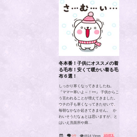
冬本番！子供にオススメの着
る毛布！安くて暖かい着る毛
布６選！
しっかり寒くなってきましたね。
『ママー寒いよ～！><』 子供からこ
う言われることが増えてきました。
ウチの子も寒くなってきたせいで、
毎朝なかなか起きてきません。 か
わいそうだなぁとは思いますが、と
はいえ洗面所や廊…
users
0件
4614 Views