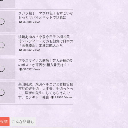
クジラ包丁 マグロ包丁もすごいが
もっとヤバイとネットで話題に
33388 Views
浜崎あゆみ？小泉今日子？桐谷美
玲？レディー・ガガも顔負け日本の
「画像修正」常連芸能人たち
31842 Views
プラスマイナス解散！芸人岩橋のX
のポストが原因か 相方兼光は？！
31637 Views
高田純次、来月ヘルニアと脊柱管狭
窄症のＷ手術「大丈夫、手術ったっ
て、医者の先生にしてもらうんで
す」とテキトー発言
29903 Views
の投稿
こんな話題も