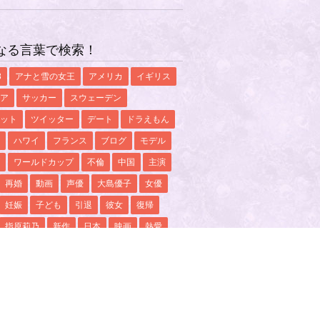
なる言葉で検索！
8
アナと雪の女王
アメリカ
イギリス
ア
サッカー
スウェーデン
ット
ツイッター
デート
ドラえもん
ハワイ
フランス
ブログ
モデル
ワールドカップ
不倫
中国
主演
再婚
動画
声優
大島優子
女優
妊娠
子ども
引退
彼女
復帰
指原莉乃
新作
日本
映画
熱愛
結婚
花子とアン
錦織圭
離婚