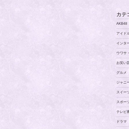
カテ
AKB48
アイド
インタ
ウワサ
お笑い
グルメ
ジャニ
スイー
スポー
テレビ
ドラマ