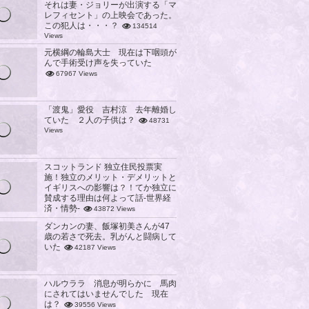
それは妻・ジョリーが出演する「マ
レフィセント」の上映会であった。
この犯人は・・・？
134514
Views
元横綱の輪島大士 現在は下咽頭が
んで手術受け声を失っていた
67967 Views
「渡鬼」愛役 吉村涼 去年離婚し
ていた ２人の子供は？
48731
Views
スコットランド 独立住民投票実
施！独立のメリット・デメリットと
イギリスへの影響は？！てか独立に
賛成する理由は何よって話-世界経
済・情勢-
43872 Views
ダンカンの妻、飯塚初美さんが47
歳の若さで死去。乳がんと闘病して
いた
42187 Views
ハルウララ 消息が明らかに 馬肉
にされてはいませんでした 現在
は？
39556 Views