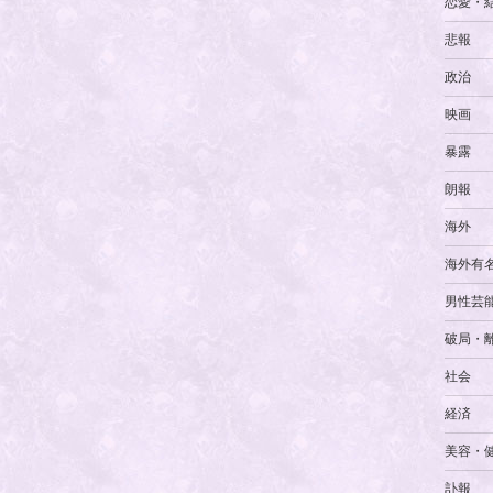
恋愛・
悲報
政治
映画
暴露
朗報
海外
海外有
男性芸
破局・
社会
経済
美容・
訃報