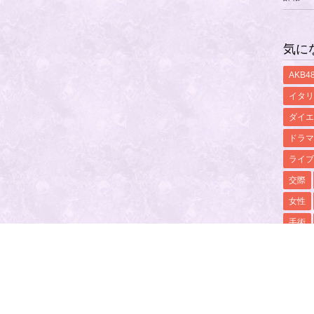
気に
AKB4
イタリ
ダイエ
ドラマ
ライブ
交際
女性
手術
現在
ＡＫＢ