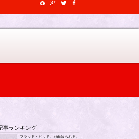
$output, $data_object, $depth = 0, $args = NULL, $current_object_id =
記事ランキング
ブラッド・ピッド、顔面殴られる。