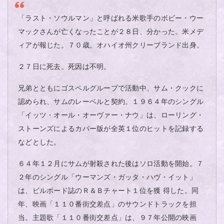
「ラスト・ソウルマン」と呼ばれる米歌手のボビー・ウー
マックさんが亡くなったことが２８日、分かった。米メデ
ィアが報じた。７０歳。オハイオ州クリーブランド出身。
２７日に死去。死因は不明。
兄弟とともにゴスペルグループで活動中、サム・クックに
認められ、サムのレーベルと契約。１９６４年のシングル
「イッツ・オール・オーヴァー・ナウ」は、ローリング・
ストーンズによるカバー版が全英１位のヒットを記録する
などとした。
６４年１２月にサムが射殺された後はソロ活動を開始。７
２年のシングル「ウーマンズ・ガッタ・ハヴ・イット」
は、ビルボード誌のＲ＆Ｂチャート１位を獲 得した。同
年、映画「１１０番街交差点」のサウンドトラックを担
当。主題歌「１１０番街交差点」は、９７年公開の映画