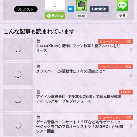
0
こんな記事も読まれています
ミュージシャン・音楽
キロロ(Kiroro) 復帰にファン歓喜！新アルバムをリ
リース
ミュージシャン・音楽
クリスハートが活動休止！その理由とは？
AKB48
アイドル選抜番組「PRODUCE48」で秋元康が韓国
アイドルグループをプロデュース
ミュージシャン・音楽
ゲーム音楽のコンサート！？FFなど名作ゲームミュ
ージック専門のプロオーケストラ「JAGMO」が全国
ツアー開催