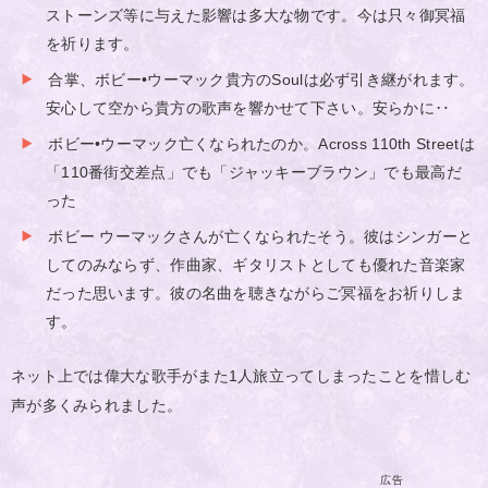
ストーンズ等に与えた影響は多大な物です。今は只々御冥福
を祈ります。
合掌、ボビー•ウーマック貴方のSoulは必ず引き継がれます。
安心して空から貴方の歌声を響かせて下さい。安らかに‥
ボビー•ウーマック亡くなられたのか。Across 110th Streetは
「110番街交差点」でも「ジャッキーブラウン」でも最高だ
った
ボビー ウーマックさんが亡くなられたそう。彼はシンガーと
してのみならず、作曲家、ギタリストとしても優れた音楽家
だった思います。彼の名曲を聴きながらご冥福をお祈りしま
す。
ネット上では偉大な歌手がまた1人旅立ってしまったことを惜しむ
声が多くみられました。
広告