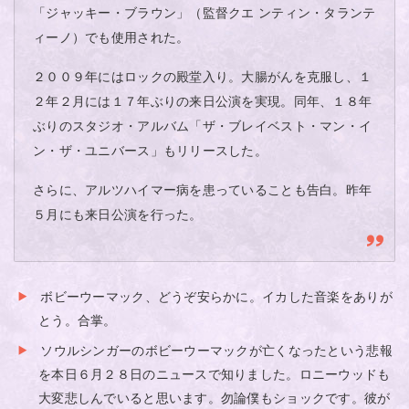
「ジャッキー・ブラウン」（監督クエ ンティン・タランテ
ィーノ）でも使用された。
２００９年にはロックの殿堂入り。大腸がんを克服し、１
２年２月には１７年ぶりの来日公演を実現。同年、１８年
ぶりのスタジオ・アルバム「ザ・ブレイベスト・マン・イ
ン・ザ・ユニバース」もリリースした。
さらに、アルツハイマー病を患っていることも告白。昨年
５月にも来日公演を行った。
ボビーウーマック、どうぞ安らかに。イカした音楽をありが
とう。合掌。
ソウルシンガーのボビーウーマックが亡くなったという悲報
を本日６月２８日のニュースで知りました。ロニーウッドも
大変悲しんでいると思います。勿論僕もショックです。彼が