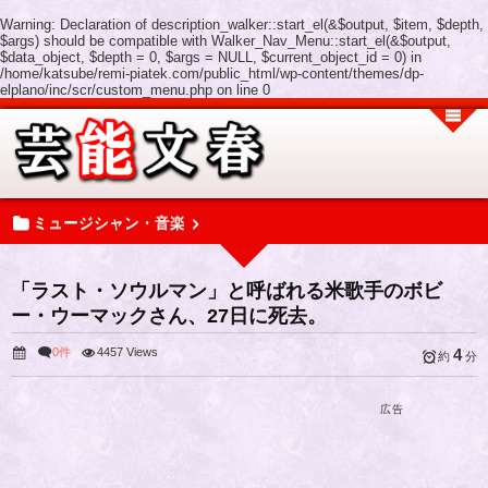
Warning
: Declaration of description_walker::start_el(&$output, $item, $depth,
$args) should be compatible with Walker_Nav_Menu::start_el(&$output,
$data_object, $depth = 0, $args = NULL, $current_object_id = 0) in
/home/katsube/remi-piatek.com/public_html/wp-content/themes/dp-
elplano/inc/scr/custom_menu.php
on line
0
ミュージシャン・音楽
「ラスト・ソウルマン」と呼ばれる米歌手のボビ
ー・ウーマックさん、27日に死去。
0件
4457 Views
4
約
分
広告