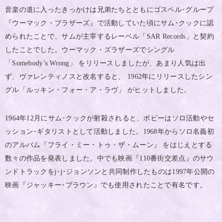
音楽の道に入ったきっかけは兄弟たちとともにゴスペル･グループ
『ウーマック・ブラザーズ』で活動していた頃にサム･クックに認
められたことで、サムが主宰するレーベル「
」と契約
SAR Records
したことでした。ウーマック・ズラザーズでシングル
「
」 をリリースしましたが、あまり人気は出
Somebody’s Wrong
ず、ヴァレンティノスと改名すると、
年にリリースしたシン
1962
グル「ルッキン・フォー・ア・ラヴ」 がヒットしました。
年
月にサム･クックが射殺されると、ボビーはソロ活動やセ
1964
12
ッション･ギタリストとして活動しました。
年からソロ名義初
1968
のアルバム『フライ・ミー・トゥ・ザ・ムーン』 をはじえとする
数々の作品を発表しました。中でも映画『
番街交差点』のサウ
110
ンドトラックを
･
･ジョンソンと共同制作したものは
年公開の
j
j
1997
映画『ジャッキー･ブラウン』でも使用されたことで有名です。